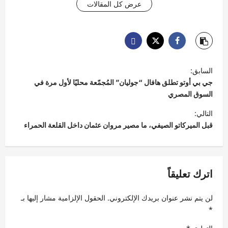
عرض كل المقالات
ت
السابق:
ص
جي بي أوتو تطلق هافال “جوليان” المُجمّعة محليًا لأول مرة في
فّ
السوق المصري
ح
التالي:
قبل الميركاتو الصيفي، ما مصير مروان عثمان داخل القلعة الحمراء
ا
ل
م
اترك تعليقاً
ق
ا
لن يتم نشر عنوان بريدك الإلكتروني.
الحقول الإلزامية مشار إليها بـ
ل
*
ا