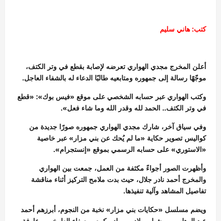
كتب: هاني سليم
أعلن المخرج مجدي الهواري تعرضه لإصابة بقطع في وتر الكتف،
موجّهًا رسالة إلى جمهوره ومتابعيه طالبًا الدعاء له بالشفاء العاجل.
وكتب الهواري عبر حسابه الشخصي على موقع «فيس بوك»: «قطع
في وتر الكتف.. الحمد لله وقدر الله وما شاء فعل».
وفي سياق آخر، شارك مجدي الهواري جمهوره صورًا جديدة من
كواليس تصوير حكاية «ما لم يُحك عن بني مزار» عبر خاصية
«الاستوري» على حسابه الرسمي بموقع «إنستجرام».
وأظهرت الصور أجواءً مكثفة من العمل، جمعت بين الهواري
والمخرج أحمد نادر جلال، حيث بدت ملامح التركيز أثناء مناقشة
تفاصيل المشاهد وآلية تنفيذها.
ويضم مسلسل «حكايات بني مزار» نخبة من النجوم، أبرزهم أحمد
عبد الوهاب، وميشيل ميلاد، ومراد مكرم، وصفاء الطوخي، وعارفة