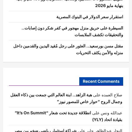
بنهاية مايو 2026
استقرار سعر الدولار في البنوك المصرية
السيطرة على حريق منزل مهجور في كفر شكر دون إصابات..
والتحقيقات تكشف الملابسات
مقتل مسن بورسعيد.. العثور على رجل مُقيد اليدين والقدمين داخل
منزله والأمن يكثف التحريات
Recent Comments
صلاح العمده
على
هبة الزاهد.. ابنة العالم التي جمعت بين ذكاء العقل
وجمال الروح “حوار خاص للمصور نيوز”
عبدالله ونس
على
انطلاقة جديدة تحت شعار “It’s On Summit”
بقيادة اتحاد (YLY)
النجار عبدالظاهر جابر
على
شراكة استثمار رياضي ضخم بين مصر