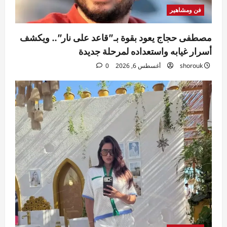
فن ومشاهير
مصطفى حجاج يعود بقوة بـ”قاعد على نار”.. ويكشف
أسرار غيابه واستعداده لمرحلة جديدة
shorouk
أغسطس 6, 2026
0