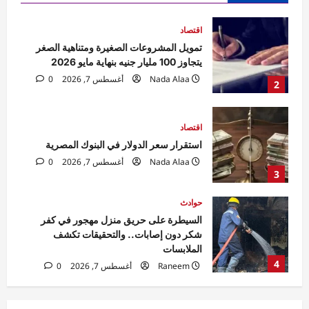
اقتصاد
استقرار سعر الدولار في البنوك المصرية
Nada Alaa
أغسطس 7, 2026
0
3
حوادث
السيطرة على حريق منزل مهجور في كفر
شكر دون إصابات.. والتحقيقات تكشف
الملابسات
4
Raneem
أغسطس 7, 2026
0
حوادث
مقتل مسن بورسعيد.. العثور على رجل مُقيد
اليدين والقدمين داخل منزله والأمن يكثف
التحريات
5
Raneem
أغسطس 7, 2026
0
اقتصاد