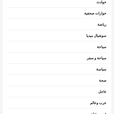
حوادث
حوارات صحفية
رياضة
سوشيال ميديا
سياحة
سياحة و سفر
سياسة
اقتصاد
صحة
استقرار سعر الدولار في البنوك المصرية
Nada Alaa
أغسطس 7, 2026
0
عاجل
3
عرب وعالم
حوادث
السيطرة على حريق منزل مهجور في كفر
فن ومشاهير