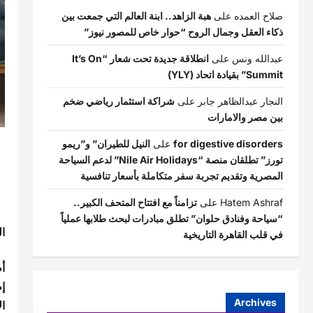
صلاح العمده
على
هبة الزاهد.. ابنة العالم التي جمعت بين
ذكاء العقل وجمال الروح “حوار خاص للمصور نيوز”
عبدالله ونس
على
انطلاقة جديدة تحت شعار “It’s On
Summit” بقيادة اتحاد (YLY)
النجار عبدالظاهر جابر
على
شراكة استثمار رياضي ضخم
بين مصر والامارات
for digestive disorders
على
النيل للطيران” و”ريمو
تورز” تطلقان منصة “Nile Air Holidays” لدعم السياحة
المصرية وتقديم تجربة سفر متكاملة بأسعار تنافسية
Hatem Ashraf
على
تزامناً مع افتتاح المتحف الكبير..
“سياحة وفنادق حلوان” تطلق مبادرات لبحث طلابها عملياً
ال
في قلب القاهرة التاريخية
أ
إ
Archives
ال