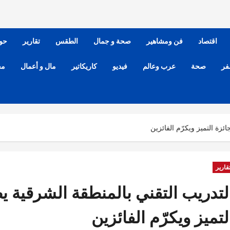
اقتصاد
فن ومشاهير
صحة و جمال
الطقس
تقارير
حو
فر
صحة
عرب وعالم
فيديو
كاريكاتير
مال و أعمال
مح
زة التميز ويكرّم الفائزين
قارير
لتدريب التقني بالمنطقة الشرقية ي
لتميز ويكرّم الفائزين