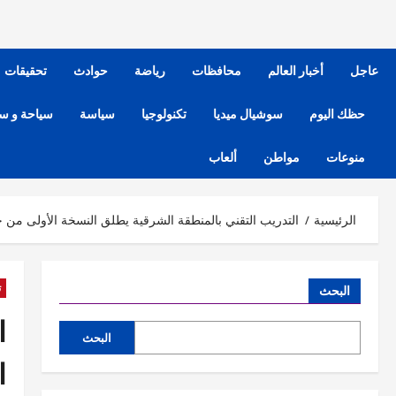
عاجل
أخبار العالم
محافظات
رياضة
حوادث
تحقيقات
حظك اليوم
سوشيال ميديا
تكنولوجيا
سياسة
سياحة و س
منوعات
مواطن
ألعاب
الرئيسية
التدريب التقني بالمنطقة الشرقية يطلق النسخة الأولى من جائ
ت
البحث
ا
البحث
ا