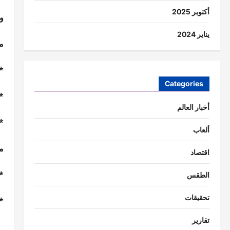
أكتوبر 2025
وف
يناير 2024
مس
*
Categories
*ا
أخبار العالم
*
ألعاب
مس
اقتصاد
*
الطقس
تحقيقات
*ا
تقارير
أ