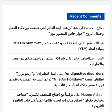
Recent Comments
صلاح العمده
على
هبة الزاهد.. ابنة العالم التي جمعت بين ذكاء العقل
وجمال الروح “حوار خاص للمصور نيوز”
عبدالله ونس
على
انطلاقة جديدة تحت شعار “It’s On Summit”
بقيادة اتحاد (YLY)
النجار عبدالظاهر جابر
على
شراكة استثمار رياضي ضخم بين مصر
والامارات
for digestive disorders
على
النيل للطيران” و”ريمو تورز”
تطلقان منصة “Nile Air Holidays” لدعم السياحة المصرية وتقديم
تجربة سفر متكاملة بأسعار تنافسية
Hatem Ashraf
على
تزامناً مع افتتاح المتحف الكبير.. “سياحة
وفنادق حلوان” تطلق مبادرات لبحث طلابها عملياً في قلب القاهرة
التاريخية