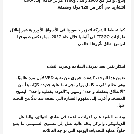
إنتاج، وأكثر من 2000 وكيل، و1800 مركز خدمة، إلى جانب
انتشارها في أكثر من 120 دولة ومنطقة.
كما تخطط الشركة لتعزيز حضورها في الأسواق الأوروبية عبر إطلاق
طرازات TIGGO في ألمانيا خلال عام 2027، بما يعكس طموحها
لتوسيع نطاق تأثيرها العالمي.
ابتكار تقني يعيد تعريف السلامة وتجربة القيادة
ضمن هذا التوجه، كشفت شيري عن تقنية VPD لأول مرة عالميًا،
وهي نظام ذكي متكامل يوفر تجربة تفاعلية جديدة كليًا، تبدأ من
“الانطلاق بضغطة واحدة” وتنتهي بـ”العودة بخطوة واحدة”، ليصبح
المستخدم أقرب إلى مفهوم السيارة التي تبحث عنه بدلًا من البحث
عنها.
وتعتمد التقنية على قدرات متقدمة في تفادي العوائق، والتفاعل
الديناميكي، والركن بدقة عالية تصل إلى مستوى السنتيمتر، ما يضع
حلولًا عملية للتحديات اليومية التي تواجه العائلات.