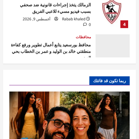
بسبب فيديو مسيء للاعبي الفريق
Rabab khaled
أغسطس 9, 2026
4
0
محافظات
محافظ بورسعيد يتابع أعمال تطوير ورفع كفاءة
منطقتي خالد بن الوليد و عمر بن الخطاب بحي
الزهور
5
Eman Sherif
أغسطس 9, 2026
0
حوادث
مقتل الأب أولًا واستدراج زوجته وابنتيه
ربما تكون قد فاتتك
للسيارة.. تفاصيل جديدة في واقعة التجمع
الخامس
1
Raneem
أغسطس 10, 2026
0
تقارير
رياضة
فريدة بهنس ولينا حليقة تمثلان مصر في بطولة
العالم للجمباز الإيقاعي بفرانكفورت
Ezat Magdy
أغسطس 10, 2026
2
0