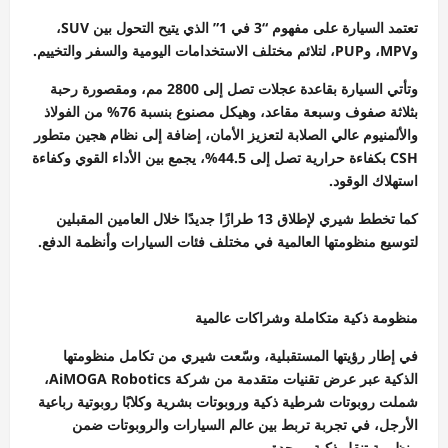
تعتمد السيارة على مفهوم “3 في 1” الذي يتيح التحول بين SUV،
وMPV، وPUP، لتلائم مختلف الاستخدامات اليومية والسفر والتخييم.
وتأتي السيارة بقاعدة عجلات تصل إلى 2800 مم، ومقصورة رحبة
بثلاثة صفوف وسبعة مقاعد، وهيكل مصنوع بنسبة 76% من الفولاذ
والألمنيوم عالي الصلابة لتعزيز الأمان، إضافة إلى نظام هجين متطور
CSH بكفاءة حرارية تصل إلى 44.5%، يجمع بين الأداء القوي وكفاءة
استهلاك الوقود.
كما تخطط شيري لإطلاق 13 طرازًا جديدًا خلال العامين المقبلين
لتوسيع منظومتها العالمية في مختلف فئات السيارات وأنظمة الدفع.
منظومة ذكية متكاملة وشراكات عالمية
في إطار رؤيتها المستقبلية، وسّعت شيري من تكامل منظومتها
الذكية عبر عرض تقنيات متقدمة من شركة AiMOGA Robotics،
شملت روبوتات شرطية ذكية وروبوتات بشرية وكلابًا روبوتية رباعية
الأرجل، في تجربة تربط بين عالم السيارات والروبوتات ضمن
منظومة تنقل ذكية موحدة.