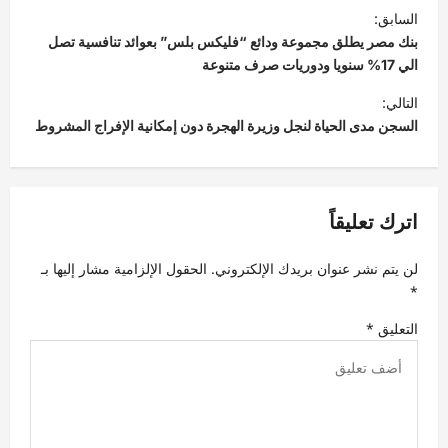
ت
السابق:
ص
بنك مصر يطلق مجموعة ودائع “فليكس بلس” بعوائد تنافسية تصل
فّ
الي 17% سنويا ودوريات صرف متنوعة
ح
التالي:
السجن مدى الحياة لنجل وزيرة الهجرة دون إمكانية الإفراج المشروط
ا
ل
م
اترك تعليقاً
ق
ا
لن يتم نشر عنوان بريدك الإلكتروني.
الحقول الإلزامية مشار إليها بـ
ل
*
ا
التعليق
*
ت