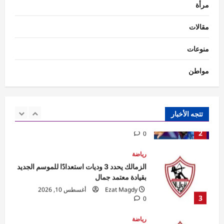
مرأة
حوادث
مقتل الأب أولًا واستدراج زوجته وابنتيه
مقالات
للسيارة.. تفاصيل جديدة في واقعة التجمع
الخامس
منوعات
1
Raneem
أغسطس 10, 2026
0
مواطن
تقارير
رياضة
فريدة بهنس ولينا حليقة تمثلان مصر في بطولة
العالم للجمباز الإيقاعي بفرانكفورت
Ezat Magdy
أغسطس 10, 2026
تتجه الأخبار
2
0
رياضة
الزمالك يحدد 3 وديات استعدادًا للموسم الجديد
بقيادة معتمد جمال
Ezat Magdy
أغسطس 10, 2026
3
0
رياضة
الزمالك يتخذ إجراءات قانونية ضد صحفي