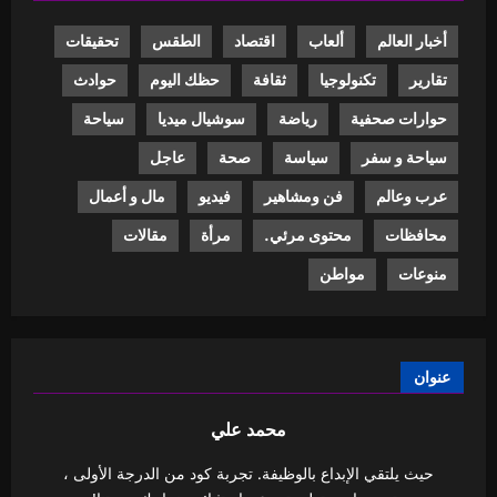
أخبار العالم
ألعاب
اقتصاد
الطقس
تحقيقات
تقارير
تكنولوجيا
ثقافة
حظك اليوم
حوادث
حوارات صحفية
رياضة
سوشيال ميديا
سياحة
سياحة و سفر
سياسة
صحة
عاجل
عرب وعالم
فن ومشاهير
فيديو
مال و أعمال
محافظات
محتوى مرئي.
مرأة
مقالات
منوعات
مواطن
عنوان
محمد علي
حيث يلتقي الإبداع بالوظيفة. تجربة كود من الدرجة الأولى ،