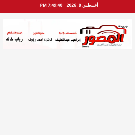
خطي
أغسطس 8, 2026
7:49:41 PM
لى
لمحتوى