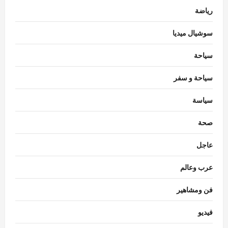
رياضة
سوشيال ميديا
سياحة
سياحة و سفر
سياسة
محافظات
محافظ القاهرة يكرم قيادات جامعية وأوائل
صحة
خريجي طب الأسنان
عاجل
Eman Sherif
أغسطس 8, 2026
0
3
عرب وعالم
محافظات
محافظ الدقهلية يتابع انتظام سير العمل بمخبز
فن ومشاهير
المحافظة الكبير ومنافذ بيع الخبز المدعم بكافة
المراكز
فيديو
4
Eman Sherif
أغسطس 8, 2026
0