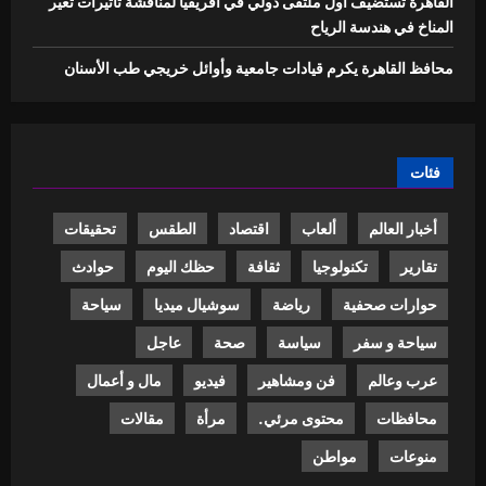
القاهرة تستضيف أول ملتقى دولي في أفريقيا لمناقشة تأثيرات تغير
المناخ في هندسة الرياح
محافظ القاهرة يكرم قيادات جامعية وأوائل خريجي طب الأسنان
فئات
أخبار العالم
ألعاب
اقتصاد
الطقس
تحقيقات
تقارير
تكنولوجيا
ثقافة
حظك اليوم
حوادث
حوارات صحفية
رياضة
سوشيال ميديا
سياحة
سياحة و سفر
سياسة
صحة
عاجل
عرب وعالم
فن ومشاهير
فيديو
مال و أعمال
محافظات
محتوى مرئي.
مرأة
مقالات
منوعات
مواطن