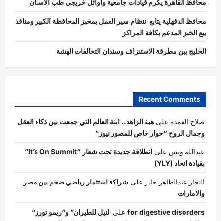
محافظ القاهرة يكرم قيادات جامعية وأوائل خريجي طب الأسنان
محافظ الدقهلية يتابع انتظام سير العمل بمخبز المحافظة الكبير ومنافذ
بيع الخبز المدعم بكافة المراكز
الخليج بين مطرقة الاستنزاف وسندان التحالفات الهشة
Recent Comments
صلاح العمده
على
هبة الزاهد.. ابنة العالم التي جمعت بين ذكاء العقل
وجمال الروح “حوار خاص للمصور نيوز”
عبدالله ونس
على
انطلاقة جديدة تحت شعار “It’s On Summit”
بقيادة اتحاد (YLY)
النجار عبدالظاهر جابر
على
شراكة استثمار رياضي ضخم بين مصر
والامارات
for digestive disorders
على
النيل للطيران” و”ريمو تورز”