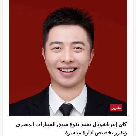
تقارير
القاهرة تستضيف أول ملتقى دولي في أفريقيا
لمناقشة تأثيرات تغير المناخ في هندسة الرياح
Rabab khaled
أغسطس 8, 2026
2
0
محافظات
محافظ القاهرة يكرم قيادات جامعية وأوائل
خريجي طب الأسنان
Eman Sherif
أغسطس 8, 2026
0
3
محافظات
محافظ الدقهلية يتابع انتظام سير العمل بمخبز
المحافظة الكبير ومنافذ بيع الخبز المدعم بكافة
تقارير
المراكز
4
Eman Sherif
أغسطس 8, 2026
0
كاي إنترناشونال تشيد بقوة سوق السيارات المصري
مقالات
وتقرر تخصيص ادارة مباشرة
الخليج بين مطرقة الاستنزاف وسندان