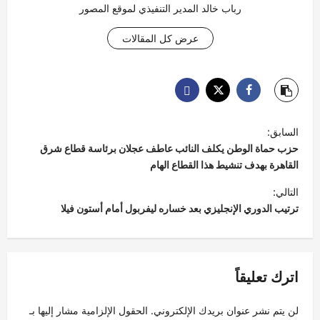
رباب خالد المدير التنفيذي لموقع المصور
عرض كل المقالات
ت
السابق:
ص
حزب حماة الوطن يكلف النائب عاطف عجلان برئاسة قطاع شرق
فّ
القاهرة بهدف تنشيط هذا القطاع الهام
ح
التالي:
ترتيب الدوري الإنجليزي بعد خساره ليفربول أمام أستون فيلا
ا
ل
م
اترك تعليقاً
ق
ا
لن يتم نشر عنوان بريدك الإلكتروني.
الحقول الإلزامية مشار إليها بـ