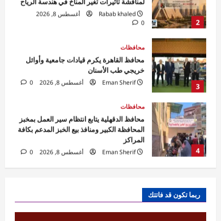
خريجي طب الأسنان
Eman Sherif
أغسطس 8, 2026
0
3
محافظات
محافظ الدقهلية يتابع انتظام سير العمل بمخبز
المحافظة الكبير ومنافذ بيع الخبز المدعم بكافة
المراكز
4
Eman Sherif
أغسطس 8, 2026
0
مقالات
الخليج بين مطرقة الاستنزاف وسندان
التحالفات الهشة
Rabab khaled
أغسطس 8, 2026
5
0
تقارير
كاي إنترناشونال تشيد بقوة سوق السيارات
ربما تكون قد فاتتك
المصري وتقرر تخصيص ادارة مباشرة
Rabab khaled
أغسطس 8, 2026
1
0