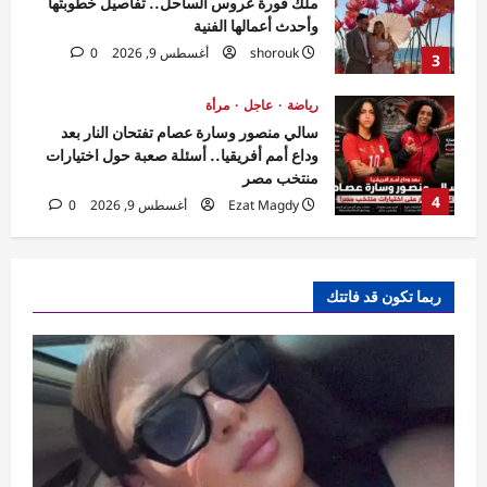
وداع أمم أفريقيا.. أسئلة صعبة حول اختيارات
منتخب مصر
4
Ezat Magdy
أغسطس 9, 2026
0
فن ومشاهير
بصوتها الدافئ وأدائها الاستثنائي.. مي فاروق
تحصد نجاحاً جماهيرياً لافتاً بـ «حبايبنا»
shorouk
أغسطس 9, 2026
0
5
فن ومشاهير
ميرنا نور الدين تتصدر التريند بإطلالة كاجوال
ربما تكون قد فاتتك
في أحدث ظهور عبر إنستجرام
shorouk
أغسطس 9, 2026
0
1
فن ومشاهير
توفيق عبد الحميد يحسم موقفه من العودة
للتمثيل بسبب حالته الصحية
shorouk
أغسطس 9, 2026
0
2