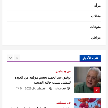
مرأة
فن ومشاهير
ميرنا نور الدين تتصدر التريند بإطلالة كاجوال
مقالات
في أحدث ظهور عبر إنستجرام
shorouk
أغسطس 9, 2026
0
منوعات
1
مواطن
فن ومشاهير
توفيق عبد الحميد يحسم موقفه من العودة
للتمثيل بسبب حالته الصحية
shorouk
أغسطس 9, 2026
0
تتجه الأخبار
2
فن ومشاهير
ملك قورة عروس الساحل.. تفاصيل خطوبتها
وأحدث أعمالها الفنية
shorouk
أغسطس 9, 2026
0
3
رياضة
عاجل
مرأة
سالي منصور وسارة عصام تفتحان النار بعد