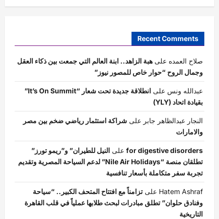
Recent Comments
صلاح العمده
على
هبة الزاهد.. ابنة العالم التي جمعت بين ذكاء العقل
وجمال الروح “حوار خاص للمصور نيوز”
عبدالله ونس
على
انطلاقة جديدة تحت شعار “It’s On Summit”
بقيادة اتحاد (YLY)
النجار عبدالظاهر جابر
على
شراكة استثمار رياضي ضخم بين مصر
والامارات
for digestive disorders
على
النيل للطيران” و”ريمو تورز”
تطلقان منصة “Nile Air Holidays” لدعم السياحة المصرية وتقديم
تجربة سفر متكاملة بأسعار تنافسية
Hatem Ashraf
على
تزامناً مع افتتاح المتحف الكبير.. “سياحة
وفنادق حلوان” تطلق مبادرات لبحث طلابها عملياً في قلب القاهرة
التاريخية