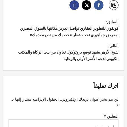
ت
السابق:
ص
كونفوي للتطوير العقاري تواصل تعزيز مكانتها بالسوق المصري
فّ
بمعرض جماهيري تحت شعار «خصمك من نص مقدمك»
ح
التالي:
شيخ الأزهر يشهد توقيع بروتوكول تعاون بين بيت الزكاة والمكتب
ا
الكويتي لدعم الأُسَر الأولى بالرعاية
ل
م
ق
اترك تعليقاً
ا
ل
لن يتم نشر عنوان بريدك الإلكتروني.
الحقول الإلزامية مشار إليها بـ
ا
*
ت
التعليق
*