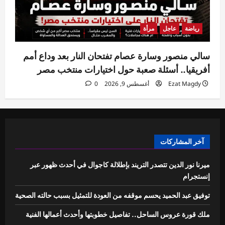
رياضة
عاجل
مرأة
سالي منصور وسارة عصام تفتحان النار بعد وداع أمم
أفريقيا.. أسئلة صعبة حول اختيارات منتخب مصر
Ezat Magdy
أغسطس 9, 2026
0
آخر المشاركات
ميرنا نور الدين تتصدر التريند بإطلالة كاجوال في أحدث ظهور عبر
إنستجرام
توفيق عبد الحميد يحسم موقفه من العودة للتمثيل بسبب حالته الصحية
ملك قورة عروس الساحل.. تفاصيل خطوبتها وأحدث أعمالها الفنية