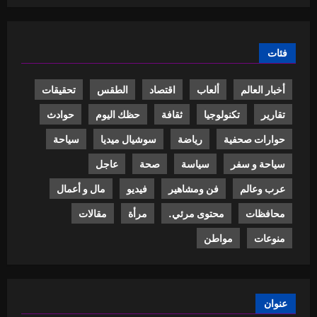
فئات
أخبار العالم
ألعاب
اقتصاد
الطقس
تحقيقات
تقارير
تكنولوجيا
ثقافة
حظك اليوم
حوادث
حوارات صحفية
رياضة
سوشيال ميديا
سياحة
سياحة و سفر
سياسة
صحة
عاجل
عرب وعالم
فن ومشاهير
فيديو
مال و أعمال
محافظات
محتوى مرئي.
مرأة
مقالات
منوعات
مواطن
عنوان