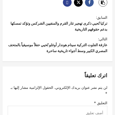
ت
السابق:
ص
تركيا تُحيي ذكرى تهجير تتار القرم والمنفيين الشركس وتؤكد تمسكها
فّ
بدعم حقوقهم التاريخية
ح
التالي:
عازفة الفلوت التركية سينام هوندار أوغلو تُحيي حفلاً موسيقياً بالمتحف
ا
المصري الكبير وسط أجواء تاريخية ساحرة
ل
م
ق
اترك تعليقاً
ا
ل
لن يتم نشر عنوان بريدك الإلكتروني.
الحقول الإلزامية مشار إليها بـ
ا
*
ت
التعليق
*