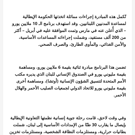
تُكمل هذه المبادرة إجراءات مماثلة اتخذتها الحكومة الإيطالية
لمساعدة المدنيين اللبنانيين. وقد استهدف برنامج الـ 10 ملايين يورو
– الذي أُعلن عنه في مارس وتمت الموافقة عليه في أبريل – أكثر
من 200 ألف مستفيد، وشملت إجراءاته المساعدات الأساسية،
والأمن الغذائي، والمأوى الطارئ، والصرف الصحي.
تضمن هذا البرنامج مبادرة ثنائية بقيمة 6 ملايين يورو، ومساهمة
بقيمة مليوني يورو في الصندوق الإنساني للبنان الذي يديره مكتب
الأمم المتحدة لتنسيق الشؤون الإنسانية (أوتشا)، ومساهمة أخرى
بقيمة مليوني يورو للاتحاد الدولي لجمعيات الصليب الأحمر والهلال
الأحمر.
وفي وقت لاحق، قامت رحلة جوية إنسانية نظمتها التعاونية الإيطالية
بإيصال ما يقارب 30 طنًا من الإمدادات الأساسية إلى لبنان، شملت
بطانيات حرارية، ومستلزمات النظافة الشخصية، ومستلزمات تخزين