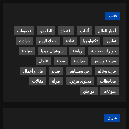
فئات
أخبار العالم
ألعاب
اقتصاد
الطقس
تحقيقات
تقارير
تكنولوجيا
ثقافة
حظك اليوم
حوادث
حوارات صحفية
رياضة
سوشيال ميديا
سياحة
سياحة و سفر
سياسة
صحة
عاجل
عرب وعالم
فن ومشاهير
فيديو
مال و أعمال
محافظات
محتوى مرئي.
مرأة
مقالات
منوعات
مواطن
عنوان