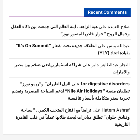
Recent Comments
صلاح العمده
على
هبة الزاهد.. ابنة العالم التي جمعت بين ذكاء العقل
وجمال الروح “حوار خاص للمصور نيوز”
عبدالله ونس
على
انطلاقة جديدة تحت شعار “It’s On Summit”
بقيادة اتحاد (YLY)
النجار عبدالظاهر جابر
على
شراكة استثمار رياضي ضخم بين مصر
والامارات
for digestive disorders
على
النيل للطيران” و”ريمو تورز”
تطلقان منصة “Nile Air Holidays” لدعم السياحة المصرية وتقديم
تجربة سفر متكاملة بأسعار تنافسية
Hatem Ashraf
على
تزامناً مع افتتاح المتحف الكبير.. “سياحة
وفنادق حلوان” تطلق مبادرات لبحث طلابها عملياً في قلب القاهرة
التاريخية