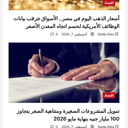
اقتصاد
اقتصاد
استقرار سعر الدولار في البنوك المصرية
أسعار الذهب اليوم في مصر.. الأسواق تترقب بيانات
Nada Alaa
أغسطس 7, 2026
0
3
الوظائف الأمريكية لحسم اتجاه المعدن الأصفر
Nada Alaa
أغسطس 7, 2026
0
حوادث
السيطرة على حريق منزل مهجور في كفر
شكر دون إصابات.. والتحقيقات تكشف
الملابسات
4
Raneem
أغسطس 7, 2026
0
حوادث
مقتل مسن بورسعيد.. العثور على رجل مُقيد
اليدين والقدمين داخل منزله والأمن يكثف
التحريات
اقتصاد
5
Raneem
أغسطس 7, 2026
0
تمويل المشروعات الصغيرة ومتناهية الصغر يتجاوز
100 مليار جنيه بنهاية مايو 2026
Nada Alaa
أغسطس 7, 2026
0