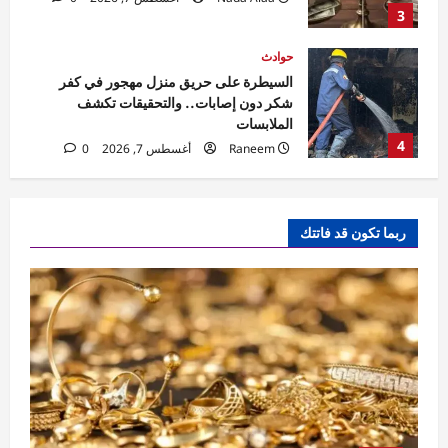
4
Raneem
أغسطس 7, 2026
0
حوادث
مقتل مسن بورسعيد.. العثور على رجل مُقيد
اليدين والقدمين داخل منزله والأمن يكثف
التحريات
5
Raneem
أغسطس 7, 2026
0
اقتصاد
أسعار الذهب اليوم في مصر.. الأسواق تترقب
ربما تكون قد فاتتك
بيانات الوظائف الأمريكية لحسم اتجاه المعدن
الأصفر
1
Nada Alaa
أغسطس 7, 2026
0
اقتصاد
تمويل المشروعات الصغيرة ومتناهية الصغر
يتجاوز 100 مليار جنيه بنهاية مايو 2026
Nada Alaa
أغسطس 7, 2026
0
2