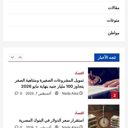
أسعار الذهب اليوم في مصر.. الأسواق تترقب
مقالات
بيانات الوظائف الأمريكية لحسم اتجاه المعدن
الأصفر
منوعات
1
Nada Alaa
أغسطس 7, 2026
0
مواطن
اقتصاد
تمويل المشروعات الصغيرة ومتناهية الصغر
يتجاوز 100 مليار جنيه بنهاية مايو 2026
Nada Alaa
أغسطس 7, 2026
0
تتجه الأخبار
2
اقتصاد
استقرار سعر الدولار في البنوك المصرية
Nada Alaa
أغسطس 7, 2026
0
3
حوادث
السيطرة على حريق منزل مهجور في كفر
شكر دون إصابات.. والتحقيقات تكشف
الملابسات