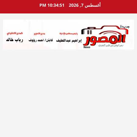
خطي
أغسطس 7, 2026
10:34:52 PM
لى
لمحتوى