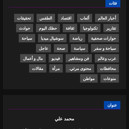
فئات
أخبار العالم
ألعاب
اقتصاد
الطقس
تحقيقات
تقارير
تكنولوجيا
ثقافة
حظك اليوم
حوادث
حوارات صحفية
رياضة
سوشيال ميديا
سياحة
سياحة و سفر
سياسة
صحة
عاجل
عرب وعالم
فن ومشاهير
فيديو
مال و أعمال
محافظات
محتوى مرئي.
مرأة
مقالات
منوعات
مواطن
عنوان
محمد علي