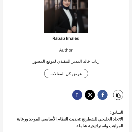
Rabab khaled
Author
رباب خالد المدير التنفيذي لموقع المصور
عرض كل المقالات
ت
السابق:
ص
الاتحاد الخليجي للشطرنج:تحديث النظام الأساسي الموحد ورعاية
فّ
المواهب واستراتيجية شاملة