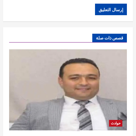
قصص ذات صلة
حوادث