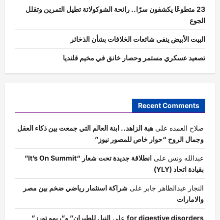
23 متطوعًا يكشفون سرًا.. رائحة الشوكولاتة تطيل التمرين وتقلل
الجوع
البيت الأبيض ينفي شائعات الخلافات بشأن الذخائر
تصعيد عسكري مستمر وحصار خانق في مخيم قلنديا
Recent Comments
صلاح العمده
على
هبة الزاهد.. ابنة العالم التي جمعت بين ذكاء العقل
وجمال الروح “حوار خاص للمصور نيوز”
عبدالله ونس
على
انطلاقة جديدة تحت شعار “It’s On Summit”
بقيادة اتحاد (YLY)
النجار عبدالظاهر جابر
على
شراكة استثمار رياضي ضخم بين مصر
والامارات
for digestive disorders
على
النيل للطيران” و”ريمو تورز”