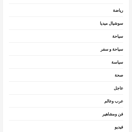
رياضة
سوشيال ميديا
سياحة
سياحة و سفر
سياسة
صحة
23 متطوعًا يكشفون سرًا.. رائحة الشوكولاتة
صحة
تطيل التمرين وتقلل الجوع
Mariam mostafa
أغسطس 7, 2026
عاجل
3
0
عرب وعالم
سياسة
البيت الأبيض ينفي شائعات الخلافات بشأن
فن ومشاهير
الذخائر
Rabab khaled
أغسطس 7, 2026
فيديو
4
0