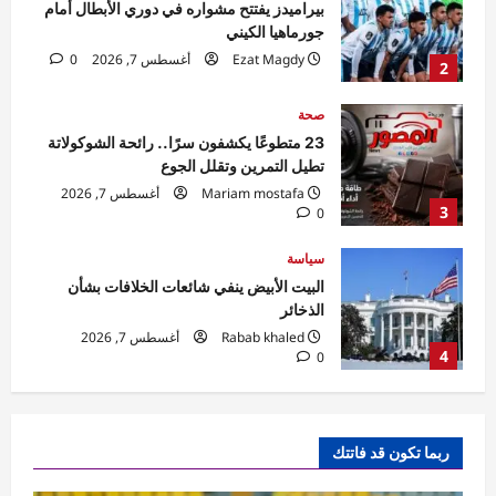
تطيل التمرين وتقلل الجوع
Mariam mostafa
أغسطس 7, 2026
3
0
سياسة
البيت الأبيض ينفي شائعات الخلافات بشأن
الذخائر
Rabab khaled
أغسطس 7, 2026
4
0
سياسة
تصعيد عسكري مستمر وحصار خانق في مخيم
قلنديا
Rabab khaled
أغسطس 7, 2026
5
0
رياضة
قرعة الكونفدرالية.. الأهلي ينتظر الفائز من
ربما تكون قد فاتتك
مقديشيو سيتي وكيتارا في دور الـ32
Ezat Magdy
أغسطس 7, 2026
0