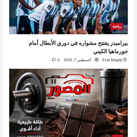
تصعيد عسكري مستمر وحصار خانق في مخيم
قلنديا
Rabab khaled
أغسطس 7, 2026
5
0
رياضة
بيراميدز يفتتح مشواره في دوري الأبطال أمام
جورماهيا الكيني
Ezat Magdy
أغسطس 7, 2026
0