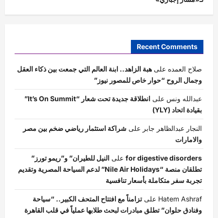
Recent Comments
صلاح العمده
على
هبة الزاهد.. ابنة العالم التي جمعت بين ذكاء العقل
وجمال الروح “حوار خاص للمصور نيوز”
عبدالله ونس
على
انطلاقة جديدة تحت شعار “It’s On Summit”
بقيادة اتحاد (YLY)
النجار عبدالظاهر جابر
على
شراكة استثمار رياضي ضخم بين مصر
والامارات
for digestive disorders
على
النيل للطيران” و”ريمو تورز”
تطلقان منصة “Nile Air Holidays” لدعم السياحة المصرية وتقديم
تجربة سفر متكاملة بأسعار تنافسية
Hatem Ashraf
على
تزامناً مع افتتاح المتحف الكبير.. “سياحة
وفنادق حلوان” تطلق مبادرات لبحث طلابها عملياً في قلب القاهرة