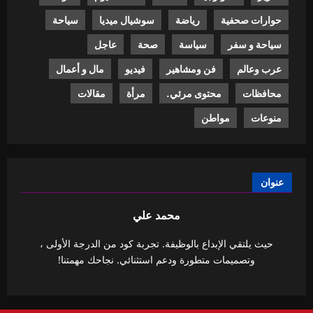
حوارات صحفية
رياضة
سوشيال ميديا
سياحة
سياحة و سفر
سياسة
صحة
عاجل
عرب وعالم
فن ومشاهير
فيديو
مال و أعمال
محافظات
محتوى مرئي.
مرأة
مقالات
منوعات
مواطن
عنوان
محمد علي
حيث يلتقي الإبداع بالوظيفة. تجربة كود من الدرجة الأولى ،
وتصميمات متطورة ودعم استثنائي. نجاحك مهمتنا!