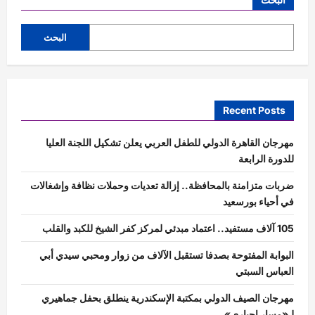
البحث
Recent Posts
مهرجان القاهرة الدولي للطفل العربي يعلن تشكيل اللجنة العليا
للدورة الرابعة
ضربات متزامنة بالمحافظة.. إزالة تعديات وحملات نظافة وإشغالات
في أحياء بورسعيد
105 آلاف مستفيد.. اعتماد مبدئي لمركز كفر الشيخ للكبد والقلب
البوابة المفتوحة بصدفا تستقبل الآلاف من زوار ومحبي سيدي أبي
العباس السبتي
مهرجان الصيف الدولي بمكتبة الإسكندرية ينطلق بحفل جماهيري
لـ«مسار إجباري»