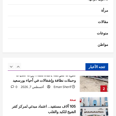
5
مرأة
فن ومشاهير
مهرجان القاهرة الدولي للطفل العربي يعلن
مقالات
تشكيل اللجنة العليا للدورة الرابعة
shorouk
أغسطس 7, 2026
0
منوعات
1
مواطن
محافظات
ضربات متزامنة بالمحافظة.. إزالة تعديات
وحملات نظافة وإشغالات في أحياء بورسعيد
Eman Sherif
أغسطس 7, 2026
0
تتجه الأخبار
2
صحة
105 آلاف مستفيد.. اعتماد مبدئي لمركز كفر
الشيخ للكبد والقلب
Mariam mostafa
أغسطس 7, 2026
3
0
محافظات