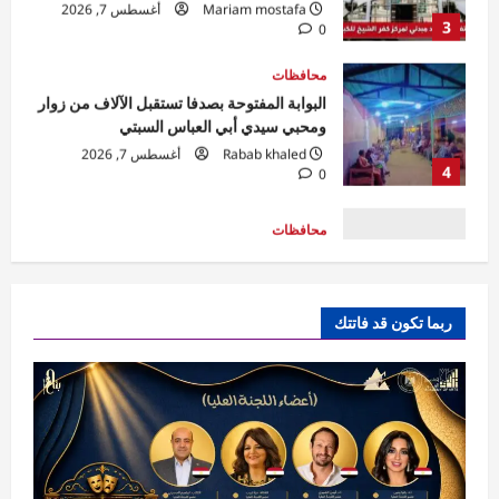
البوابة المفتوحة بصدفا تستقبل الآلاف من زوار
ومحبي سيدي أبي العباس السبتي
Rabab khaled
أغسطس 7, 2026
4
0
محافظات
مهرجان الصيف الدولي بمكتبة الإسكندرية
ينطلق بحفل جماهيري لـ«مسار إجباري»
Eman Sherif
أغسطس 6, 2026
0
5
فن ومشاهير
مهرجان القاهرة الدولي للطفل العربي يعلن
ربما تكون قد فاتتك
تشكيل اللجنة العليا للدورة الرابعة
shorouk
أغسطس 7, 2026
0
1
محافظات
ضربات متزامنة بالمحافظة.. إزالة تعديات
وحملات نظافة وإشغالات في أحياء بورسعيد