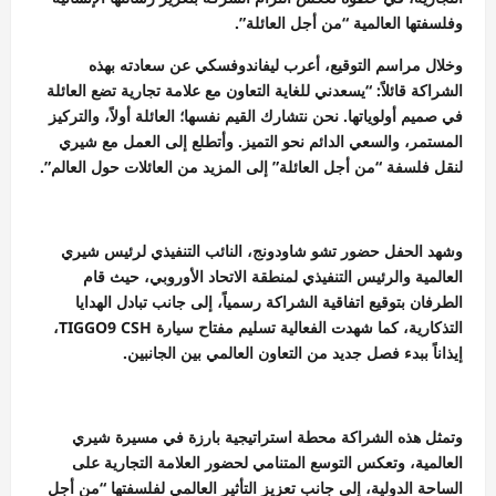
وفلسفتها العالمية “من أجل العائلة”.
وخلال مراسم التوقيع، أعرب ليفاندوفسكي عن سعادته بهذه
الشراكة قائلاً: “يسعدني للغاية التعاون مع علامة تجارية تضع العائلة
في صميم أولوياتها. نحن نتشارك القيم نفسها؛ العائلة أولاً، والتركيز
المستمر، والسعي الدائم نحو التميز. وأتطلع إلى العمل مع شيري
لنقل فلسفة “من أجل العائلة” إلى المزيد من العائلات حول العالم”.
وشهد الحفل حضور تشو شاودونج، النائب التنفيذي لرئيس شيري
العالمية والرئيس التنفيذي لمنطقة الاتحاد الأوروبي، حيث قام
الطرفان بتوقيع اتفاقية الشراكة رسمياً، إلى جانب تبادل الهدايا
التذكارية، كما شهدت الفعالية تسليم مفتاح سيارة TIGGO9 CSH،
إيذاناً ببدء فصل جديد من التعاون العالمي بين الجانبين.
وتمثل هذه الشراكة محطة استراتيجية بارزة في مسيرة شيري
العالمية، وتعكس التوسع المتنامي لحضور العلامة التجارية على
الساحة الدولية، إلى جانب تعزيز التأثير العالمي لفلسفتها “من أجل