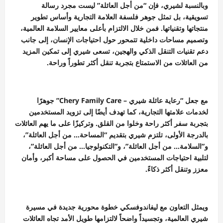
وبالنسبة لشيري، فإن “من أجل العائلة” ليست مجرد رسالة
تسويقية، بل تمثل جوهر فلسفة العلامة التجارية وأساس تطوير
منتجاتها وتقنياتها. فمن خلال الالتزام بأعلى معايير السلامة العالمية،
وتصميم مساحات داخلية تتمحور حول احتياجات الإنسان، إلى جانب
دعم تقنيات التنقل الذكي والهجين، تسعى شيري إلى تمكين المزيد
من العائلات من الاستمتاع بتجربة تنقل أكثر تطوراً وراحة.
مع جعل “رعاية عائلة شيري – Chery Family Care” جوهرًا
لخدمات علامتها التجارية، كما تهدف أيضًا إلى تزويد المستخدمين
بتجربة سفر أكثر راحة وخلوا من القلق. وتركيزًا على ما يهم العائلات
بالدرجة الأولى، تلتزم شيري بتقديم “المساحة… من أجل العائلة”،
و”السلامة… من أجل العائلة”، و”التكنولوجيا… من أجل العائلة”،
لتلبية احتياجات المستخدمين في الحصول على مساحة أكبر، وأمان
معزز وتنقل أكثر ذكاءً.
ويمثل التعاون مع ليفاندوفسكي خطوة محورية جديدة في مسيرة
شيري العالمية، وتجسيداً واضحاً لالتزامها طويل الأمد تجاه العائلات