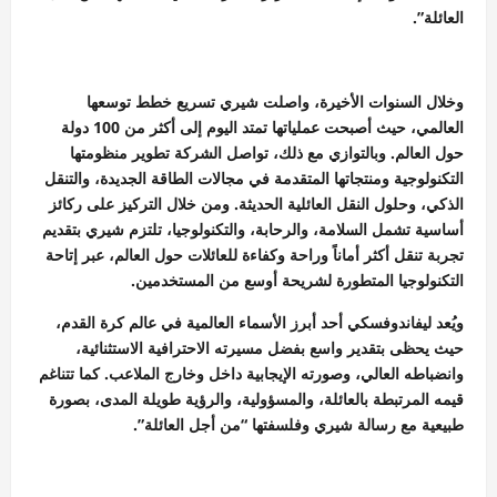
العائلة”.
وخلال السنوات الأخيرة، واصلت شيري تسريع خطط توسعها
العالمي، حيث أصبحت عملياتها تمتد اليوم إلى أكثر من 100 دولة
حول العالم. وبالتوازي مع ذلك، تواصل الشركة تطوير منظومتها
التكنولوجية ومنتجاتها المتقدمة في مجالات الطاقة الجديدة، والتنقل
الذكي، وحلول النقل العائلية الحديثة. ومن خلال التركيز على ركائز
أساسية تشمل السلامة، والرحابة، والتكنولوجيا، تلتزم شيري بتقديم
تجربة تنقل أكثر أماناً وراحة وكفاءة للعائلات حول العالم، عبر إتاحة
التكنولوجيا المتطورة لشريحة أوسع من المستخدمين.
ويُعد ليفاندوفسكي أحد أبرز الأسماء العالمية في عالم كرة القدم،
حيث يحظى بتقدير واسع بفضل مسيرته الاحترافية الاستثنائية،
وانضباطه العالي، وصورته الإيجابية داخل وخارج الملاعب. كما تتناغم
قيمه المرتبطة بالعائلة، والمسؤولية، والرؤية طويلة المدى، بصورة
طبيعية مع رسالة شيري وفلسفتها “من أجل العائلة”.