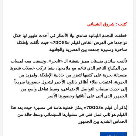
كتبت : شروق الشيباني
خطفت النجمة اللبنانية ساندي بيلا الأنظار في أحدث ظهور لها خلال
تواجدها في العرض الخاص لفيلم «7DOGS» حيث تألقت بإطلالة
ساحرة ومميزة جمعت بين العصرية والجاذبية
تألقت ساندي بفستان مميز بنقشة الـ «تايجر»، ونسقت معه لمسات
من المكياج الناعم الذي تناغم مع ملامحها، بينما تركت خصلات شعرها
منسدلة بحرية على كتفيها لتعزز من جاذبية الإطلالة. ولمزيد من
الحيوية، اعتمدت طلاء أظافر باللون الأحمر ليتحول حضورها سريعاً
إلى حديث منصات التواصل الاجتماعي، وسط تفاعل واسع من
الجمهور الذي أثنى على أناقتها وحضورها الآسر
يُذكر أن فيلم «7DOGS» يمثل خطوة هامة في مسيرة حيث يعد هذا
الفيلم هو ثاني عمل فني في مشوارها السينمائي وسط حالة من
الحماس الشديد بين الجمهور