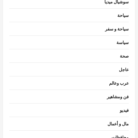
سوشيال ميديا
سياحة
سياحة و سفر
سياسة
منوعات
تراجع أسعار العنب والبلح واستقرار أغلب
صحة
الأصناف.. تعرف على أسعار الفاكهة اليوم
عاجل
Julia
أغسطس 6, 2026
0
3
عرب وعالم
منوعات
استقرار أسعار السجائر اليوم في الأسواق..
فن ومشاهير
تعرف على قائمة المحلية والمستوردة
Julia
أغسطس 6, 2026
0
فيديو
4
مال و أعمال
منوعات
تباين أسعار الخضروات اليوم.. ارتفاع الطماطم
محافظات