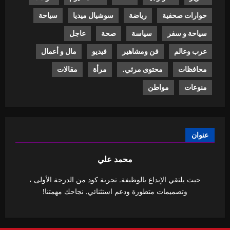
حوارات صحفية
رياضة
سوشيال ميديا
سياحة
سياحة و سفر
سياسة
صحة
عاجل
عرب وعالم
فن ومشاهير
فيديو
مال و أعمال
محافظات
محتوى مرئي.
مرأة
مقالات
منوعات
مواطن
عنوان
محمد علي
حيث يلتقي الإبداع بالوظيفة. تجربة كود من الدرجة الأولى ،
وتصميمات متطورة ودعم استثنائي. نجاحك مهمتنا!