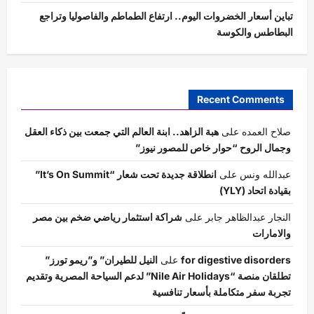
تباين أسعار الخضروات اليوم.. ارتفاع الطماطم والفاصوليا وتراجع
البطاطس والكوسة
Recent Comments
صلاح العمده
على
هبة الزاهد.. ابنة العالم التي جمعت بين ذكاء العقل
وجمال الروح “حوار خاص للمصور نيوز”
عبدالله ونس
على
انطلاقة جديدة تحت شعار “It’s On Summit”
بقيادة اتحاد (YLY)
النجار عبدالظاهر جابر
على
شراكة استثمار رياضي ضخم بين مصر
والامارات
for digestive disorders
على
النيل للطيران” و”ريمو تورز”
تطلقان منصة “Nile Air Holidays” لدعم السياحة المصرية وتقديم
تجربة سفر متكاملة بأسعار تنافسية