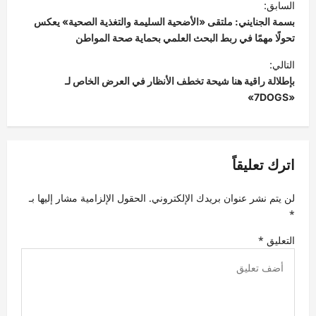
السابق:
ص
بسمة الجنايني: ملتقى «الأضحية السليمة والتغذية الصحية» يعكس
فّ
تحولًا مهمًا في ربط البحث العلمي بحماية صحة المواطن
ح
التالي:
بإطلالة راقية هنا شيحة تخطف الأنظار في العرض الخاص لـ
ا
«7DOGS»
ل
م
ق
اترك تعليقاً
ا
ل
لن يتم نشر عنوان بريدك الإلكتروني.
الحقول الإلزامية مشار إليها بـ
ا
*
ت
التعليق
*