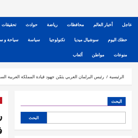
عاجل
أخبار العالم
محافظات
رياضة
حوادث
تحقيقات
حظك اليوم
سوشيال ميديا
تكنولوجيا
سياسة
سياحة و س
منوعات
مواطن
ألعاب
الرئيسية
رئيس البرلمان العربي يثمّن جهود قيادة المملكة العربية 
ع
البحث
ر
البحث
ف