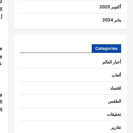
لل
أكتوبر 2025
ا
أع
يناير 2024
و
Categories
و
أخبار العالم
ع
ألعاب
اقتصاد
وأ
ا
الطقس
ا
تحقيقات
تقارير