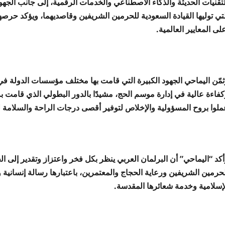
تقنيات الحديثة والذكاء الاصطناعي والخدمات الرقمية، إلى جانب الجهود 
لتي توليها القيادة السعودية للحرمين الشريفين وقاصديهما، ويؤكد حرص
لى المعايير العالمية.
ثمّن اليماحي الجهود الكبيرة التي قامت بها مختلف مؤسسات الدولة في
كفاءة عالية في إدارة موسم الحج، مشيدًا بالدور البطولي الذي قامت ب
ملوا بروح المسؤولية والإخلاص لتوفير أقصى درجات الراحة والسلامة لح
كد “اليماحي” أن البرلمان العربي ينظر بكل فخر واعتزاز وتقدير إلى ال
لحرمين الشريفين ورعاية الحجاج والمعتمرين، باعتبارها رسالة إنسانية 
لإسلامية وخدمة شعائرها المقدسة.