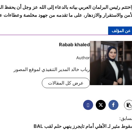
ختتم رئيس البرلمان العربي بيانه بالدعاء إلى الله عز وجل أن يحفظ الم
لأمن والاستقرار والازدهار، على ما تقدمه من جهود مخلصة وعطاءات 
عن المؤلف
Rabab khaled
Author
رباب خالد المدير التنفيذي لموقع المصور
عرض كل المقالات
لسابق:
وط مثير لـ الأهلي أمام تايجرز ينهي حلم لقب BAL