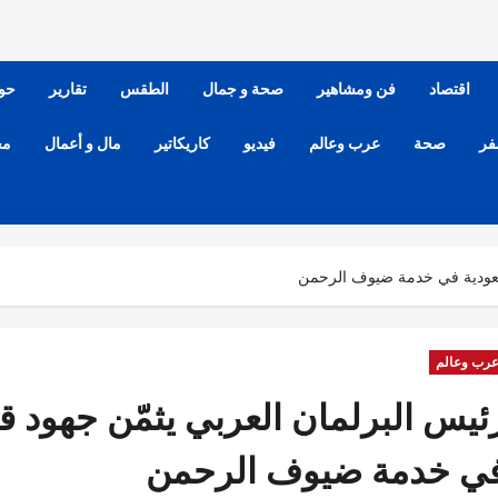
اقتصاد
فن ومشاهير
صحة و جمال
الطقس
تقارير
حو
فر
صحة
عرب وعالم
فيديو
كاريكاتير
مال و أعمال
مح
السعودية في خدمة ضيوف الرحمن
رب وعالم
ئيس البرلمان العربي يثمّن جهود قي
ي خدمة ضيوف الرحمن