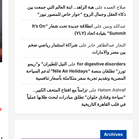
صلاح العمده
على
هبة الزاهد.. ابنة العالم التي جمعت بين
ذكاء العقل وجمال الروح “حوار خاص للمصور نيوز”
عبدالله ونس
على
انطلاقة جديدة تحت شعار “It’s On
Summit” بقيادة اتحاد (YLY)
النجار عبدالظاهر جابر
على
شراكة استثمار رياضي ضخم
بين مصر والامارات
for digestive disorders
على
النيل للطيران” و”ريمو
تورز” تطلقان منصة “Nile Air Holidays” لدعم السياحة
المصرية وتقديم تجربة سفر متكاملة بأسعار تنافسية
Hatem Ashraf
على
تزامناً مع افتتاح المتحف الكبير..
“سياحة وفنادق حلوان” تطلق مبادرات لبحث طلابها عملياً
في قلب القاهرة التاريخية
ع
Archives