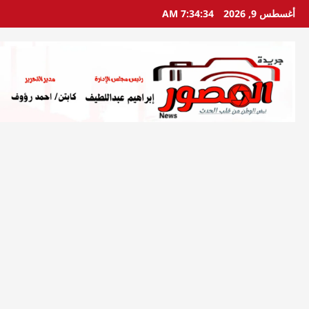
خطي
أغسطس 9, 2026
7:34:35 AM
لى
لمحتوى