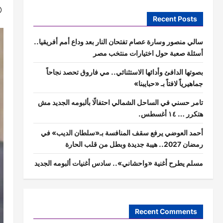
Recent Posts
سالي منصور وسارة عصام تفتحان النار بعد وداع أمم أفريقيا..
أسئلة صعبة حول اختيارات منتخب مصر
بصوتها الدافئ وأدائها الاستثنائي.. مي فاروق تحصد نجاحاً
جماهيرياً لافتاً بـ «حبايبنا»
تامر حسني في الساحل الشمالي احتفالًا بألبومه الجديد مش
هتكرر … ١٤ أغسطس.
أحمد العوضي يرفع سقف المنافسة بـ«سلطان الديب» في
رمضان 2027.. هيبة جديدة وبطل من قلب الحارة
مسلم يطرح أغنية «واحشاني».. سادس أغنيات ألبومه الجديد
Recent Comments