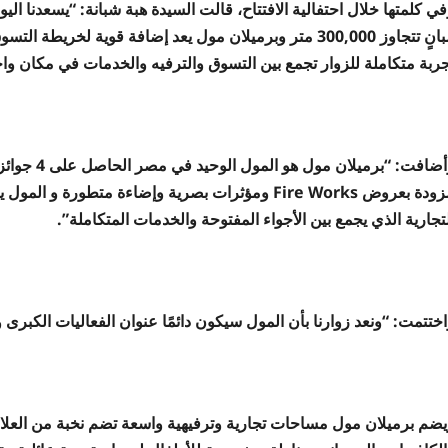
ي كلمتها خلال احتفالية الافتتاح، قالت السيدة هبة شبانة: “يسعدنا الي
مبانٍ تتجاوز 300,000 متر وبرميلان مول يعد إضافة قوية لخر
جربة متكاملة للزوار تجمع بين التسوق والترفيه والخدمات في مكان واح
مزودة بعروض Fire Works ومؤثرات بصرية وإضاءة متط
تجارية الذي يجمع بين الأجواء المفتوحة والخدمات المتكاملة”.
ختتمت: “ونعد زوارنا بأن المول سيكون دائمًا عنوان الفعاليات الكبرى 
يضم برميلان مول مساحات تجارية وترفيهية واسعة تضم نخبة من العلام