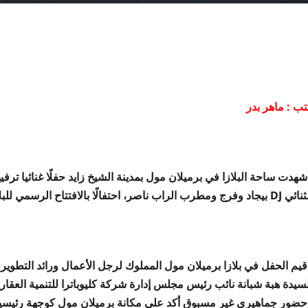
تب : ماهر بدر
هدت ساحة البلازا في برميلان مول بمدينة الشيخ زايد حفلًا غنائيا تر
فرج ومطرب الراب ناصر، احتفالًا بالافتتاح الرسمي للبلازا الذي يتوافق مع احتفالات عيد الأضحى المبارك.
قيم الحفل في بلازا برميلان مول المملوك لرجل الأعمال ورائد التطوير 
لسيدة هبة شبانة نائب رئيس مجلس إدارة شركة كليوباترا للتنمية العقار
حضور جماهيري غير مسبوق أكد على مكانة برميلان مول كوجهة رئيسية ل