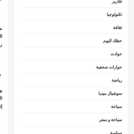
تقارير
تكنولوجيا
ثقافة
حظك اليوم
ر
حوادث
حوارات صحفية
ف
رياضة
و
سوشيال ميديا
ا
إ
سياحة
سياحة و سفر
سياسة