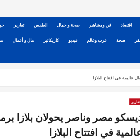
اقتصاد
فن ومشاهير
صحة و جمال
الطقس
تقارير
حو
فر
صحة
عرب وعالم
فيديو
كاريكاتير
مال و أعمال
مح
 عالمية في افتتاح البلازا
قارير
يسكو مصر وناصر يحولان بلازا برم
المية في افتتاح البلازا