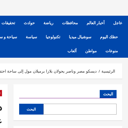
عاجل
أخبار العالم
محافظات
رياضة
حوادث
تحقيقات
حظك اليوم
سوشيال ميديا
تكنولوجيا
سياسة
سياحة و س
منوعات
مواطن
ألعاب
الرئيسية
ديسكو مصر وناصر يحولان بلازا برميلان مول إلى ساحة احتفال
ت
البحث
د
البحث
ع