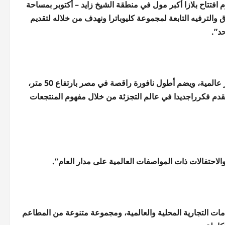
وم افتتاح بلازا أكبر مول في منطقة الشيخ زايد – أكتوبر بمساحة
يطة التسوق والترفيه التابعة لمجموعة كليوباترا ونهدف من خلاله لتقديم
د”.
وأضافت: “برميلان مول هو المول الوحيد في مصر الحاصل على 4 جوائز عالمية، ويضم أطول نافورة راقصة في مصر بارتفاع 50 متر،
ورة و المول يقدم فكرراجديدا في عالم التجزئة من خلال مفهوم المنتجعات
والاحتفالات ذات المواصفات العالمية على مدار العام”.
ات التجارية المحلية والعالمية، ومجموعة متنوعة من المطاعم