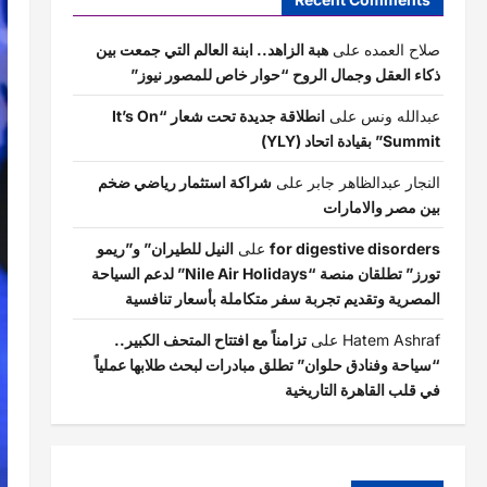
صلاح العمده
على
هبة الزاهد.. ابنة العالم التي جمعت بين
ذكاء العقل وجمال الروح “حوار خاص للمصور نيوز”
عبدالله ونس
على
انطلاقة جديدة تحت شعار “It’s On
Summit” بقيادة اتحاد (YLY)
النجار عبدالظاهر جابر
على
شراكة استثمار رياضي ضخم
بين مصر والامارات
for digestive disorders
على
النيل للطيران” و”ريمو
تورز” تطلقان منصة “Nile Air Holidays” لدعم السياحة
المصرية وتقديم تجربة سفر متكاملة بأسعار تنافسية
Hatem Ashraf
على
تزامناً مع افتتاح المتحف الكبير..
“سياحة وفنادق حلوان” تطلق مبادرات لبحث طلابها عملياً
في قلب القاهرة التاريخية