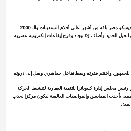
منذ اللحظة الأولى تحولت البلازا إلى ساحة احتفال مفتوحة و قدم فريق ديسكو مصر باقة من أشهر أغاني أفلام التسعينات والـ 2000
التي صنعت تاريخه،إلى جانب ميكسات من أحدث أعماله التي تلبي أذواق الجيل الجديد وأضاف DJ بيجاد وفرج إيقاعات إلكترونية عصرية
ا للجمهور، واختتم فقرته وسط تفاعل جماهيري وصل إلى ذروته.
 رئيس مجلس إدارة كليوباترا للتنمية العقارية لتنشيط الحركة
تصمميه بأحدث المقاييس والمواصفات العالمية ليكون مركزا لجذب
لمية.