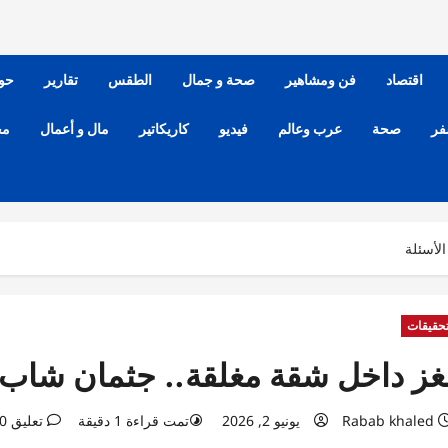
اقتصاد
فن ومشاهير
صحة و جمال
الطقس
تقارير
حو
فر
صحة
عرب وعالم
فيديو
كاريكاتير
مال و أعمال
مح
لأسئلة
حقيقات
غز داخل شقة مغلقة.. جثمان شاب ف
Rabab khaled
يونيو 2, 2026
تمت قراءة 1 دقيقة
تعليق 0