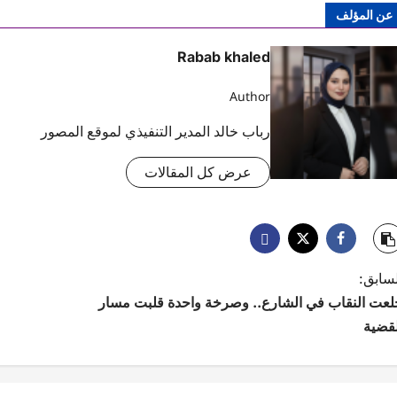
عن المؤلف
Rabab khaled
Author
رباب خالد المدير التنفيذي لموقع المصور
عرض كل المقالات
لسابق:
لعت النقاب في الشارع.. وصرخة واحدة قلبت مسار
لقضية