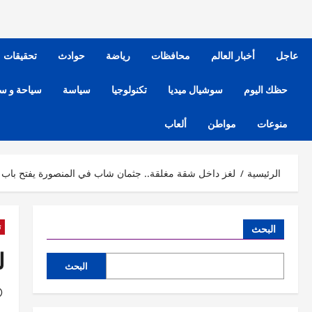
عاجل
أخبار العالم
محافظات
رياضة
حوادث
تحقيقات
حظك اليوم
سوشيال ميديا
تكنولوجيا
سياسة
سياحة و س
منوعات
مواطن
ألعاب
الرئيسية
لغز داخل شقة مغلقة.. جثمان شاب في المنصورة يفتح باب ا
ت
البحث
ل
البحث