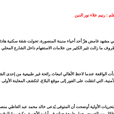
لم : رنيم علاء نور الدين
ي مشهد غامض هزّ أحد أحياء مدينة المنصورة، تحولت شقة سكنية هاد
روف ما زالت تثير الكثير من علامات الاستفهام داخل الشارع المحلي و
دأت الواقعة عندما لاحظ الأهالي انبعاث رائحة غير طبيعية من إحدى الش
لأمنية، التي انتقلت على الفور إلى موقع البلاغ، لتكشف المعاينة الأ
ظلال من الغموض حول طبيعة حياته في أيامه الأخيرة، وكيف مرّ الوقت