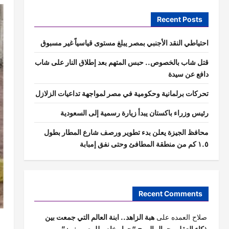
Recent Posts
احتياطي النقد الأجنبي بمصر يبلغ مستوى قياسياً غير مسبوق
قتل شاب بالخصوص.. حبس المتهم بعد إطلاق النار على شاب
دافع عن سيدة
تحركات برلمانية وحكومية في مصر لمواجهة تداعيات الزلازل
رئيس وزراء باكستان يبدأ زيارة رسمية إلى السعودية
محافظ الجيزة يعلن بدء تطوير ورصف شارع المطار بطول
١.٥ كم من منطقة المطافئ وحتى نفق إمبابة
Recent Comments
صلاح العمده
على
هبة الزاهد.. ابنة العالم التي جمعت بين
ذكاء العقل وجمال الروح “حوار خاص للمصور نيوز”