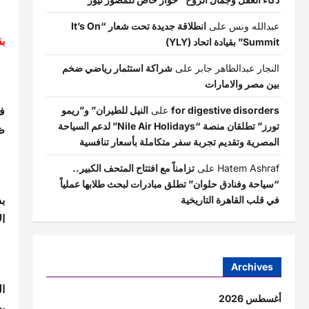
عبدالله ونس
على
انطلاقة جديدة تحت شعار “It’s On
بق
Summit” بقيادة اتحاد (YLY)
النجار عبدالظاهر جابر
على
شراكة استثمار رياضي ضخم
بين مصر والامارات
ف
for digestive disorders
على
النيل للطيران” و”ريمو
تورز” تطلقان منصة “Nile Air Holidays” لدعم السياحة
ظ
المصرية وتقديم تجربة سفر متكاملة بأسعار تنافسية
Hatem Ashraf
على
تزامناً مع افتتاح المتحف الكبير..
“سياحة وفنادق حلوان” تطلق مبادرات لبحث طلابها عملياً
ب
في قلب القاهرة التاريخية
ا
Archives
أغسطس 2026
ب