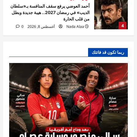
فن ومشاهير
مسلم يطرح أغنية «واحشاني».. سادس أغنيات
ألبومه الجديد
Nada Alaa
أغسطس 8, 2026
0
5
رياضة
عاجل
مرأة
سالي منصور وسارة عصام تفتحان النار بعد
ربما تكون قد فاتتك
وداع أمم أفريقيا.. أسئلة صعبة حول اختيارات
منتخب مصر
1
Ezat Magdy
أغسطس 9, 2026
0
فن ومشاهير
بصوتها الدافئ وأدائها الاستثنائي.. مي فاروق
تحصد نجاحاً جماهيرياً لافتاً بـ «حبايبنا»
shorouk
أغسطس 9, 2026
0
2
فن ومشاهير
تامر حسني في الساحل الشمالي احتفالًا
بألبومه الجديد مش هتكرر … ١٤ أغسطس.