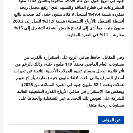
جنيه في الربع الأول من عام 2025، مدفوعاً بتحسن كفاءة تنفيذ
المشروعات في قطاع الطاقة والتشييد الذي ارتفع مجمل ربحه
بمفرده بنسبة 49.4% ليسجل 302.9 مليون جنيه. كما صعدت نتائج
أنشطة التشغيل (الأرباح التشغيلية) بنسبة 31.9% لتصل إلى 260.2
مليون جنيه، مما أدى إلى ارتفاع هامش أنشطة التشغيل إلى 15%
مقارنة بـ 11% في الفترة المقارنة.
وفي المقابل، حافظ صافي الربح على استقراره بالقرب من
مستويات العام الماضي محققاً 119 مليون جنيه، وذلك بالرغم من
تأثر قائمة الدخل بخسائر تقييم العملات الأجنبية الناتجة عن تغيرات
أسعار الصرف والتي بلغت 14.6 مليون جنيه (مقارنة بأرباح تقييم
عملات بلغت 52.1 مليون جنيه في الفترة المماثلة من 2025).
ويعكس هذا الاستقرار في صافي الأرباح القدرة التشغيلية العالية
للشركة على تعويض تلك التحديات غير التشغيلية والحفاظ على
مستويات ربحية متينة.
عن المؤلف