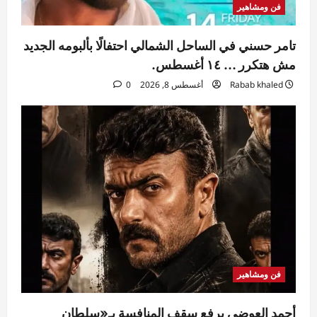
فن ومشاهير
تامر حسني في الساحل الشمالي احتفالًا بألبومه الجديد
مش هتكرر … ١٤ أغسطس.
Rabab khaled
أغسطس 8, 2026
0
فن ومشاهير
أحمد العوضي يرفع سقف المنافسة بـ«سلطان