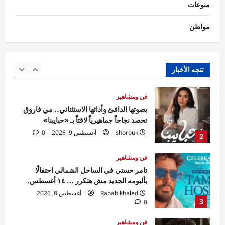
منوعات
1
Ezat Magdy
أغسطس 9, 2026
0
مواطن
فن ومشاهير
بصوتها الدافئ وأدائها الاستثنائي.. مي فاروق
تحصد نجاحاً جماهيرياً لافتاً بـ «حبايبنا»
shorouk
أغسطس 9, 2026
0
تتجه الأخبار
2
فن ومشاهير
تامر حسني في الساحل الشمالي احتفالًا
بألبومه الجديد مش هتكرر … ١٤ أغسطس.
Rabab khaled
أغسطس 8, 2026
3
0
فن ومشاهير
أحمد العوضي يرفع سقف المنافسة بـ«سلطان
الديب» في رمضان 2027.. هيبة جديدة وبطل
من قلب الحارة
4
Nada Alaa
أغسطس 8, 2026
0