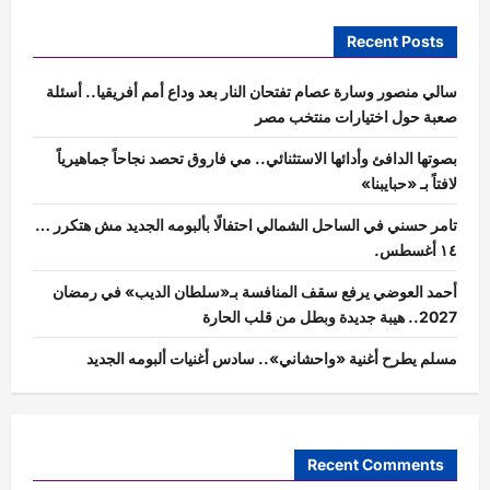
Recent Posts
سالي منصور وسارة عصام تفتحان النار بعد وداع أمم أفريقيا.. أسئلة
صعبة حول اختيارات منتخب مصر
بصوتها الدافئ وأدائها الاستثنائي.. مي فاروق تحصد نجاحاً جماهيرياً
لافتاً بـ «حبايبنا»
تامر حسني في الساحل الشمالي احتفالًا بألبومه الجديد مش هتكرر …
١٤ أغسطس.
أحمد العوضي يرفع سقف المنافسة بـ«سلطان الديب» في رمضان
2027.. هيبة جديدة وبطل من قلب الحارة
مسلم يطرح أغنية «واحشاني».. سادس أغنيات ألبومه الجديد
Recent Comments