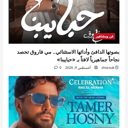
فن ومشاهير
بصوتها الدافئ وأدائها الاستثنائي.. مي فاروق تحصد
نجاحاً جماهيرياً لافتاً بـ «حبايبنا»
shorouk
أغسطس 9, 2026
0