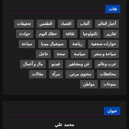
فئات
أخبار العالم
ألعاب
اقتصاد
الطقس
تحقيقات
تقارير
تكنولوجيا
ثقافة
حظك اليوم
حوادث
حوارات صحفية
رياضة
سوشيال ميديا
سياحة
سياحة و سفر
سياسة
صحة
عاجل
عرب وعالم
فن ومشاهير
فيديو
مال و أعمال
محافظات
محتوى مرئي.
مرأة
مقالات
منوعات
مواطن
عنوان
محمد علي