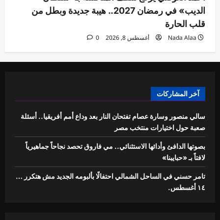
الديب» في رمضان 2027.. هيبة جديدة وبطل من
قلب الحارة
Nada Alaa
أغسطس 8, 2026
0
آخر المشاركات
سالي منصور وسارة عصام تفتحان النار بعد وداع أمم أفريقيا.. أسئلة
صعبة حول اختيارات منتخب مصر
بصوتها الدافئ وأدائها الاستثنائي.. مي فاروق تحصد نجاحاً جماهيرياً
لافتاً بـ «حبايبنا»
تامر حسني في الساحل الشمالي احتفالًا بألبومه الجديد مش هتكرر …
١٤ أغسطس.