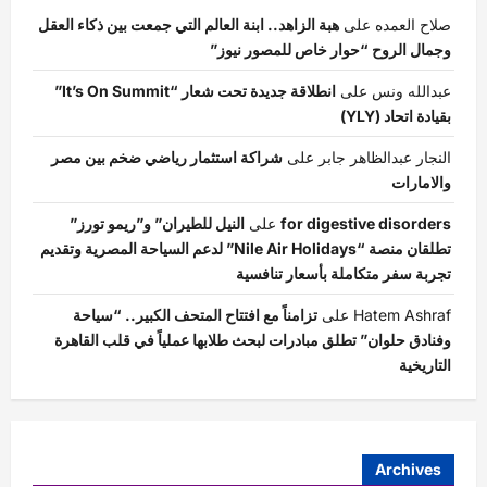
صلاح العمده
على
هبة الزاهد.. ابنة العالم التي جمعت بين ذكاء العقل
وجمال الروح “حوار خاص للمصور نيوز”
عبدالله ونس
على
انطلاقة جديدة تحت شعار “It’s On Summit”
بقيادة اتحاد (YLY)
النجار عبدالظاهر جابر
على
شراكة استثمار رياضي ضخم بين مصر
والامارات
for digestive disorders
على
النيل للطيران” و”ريمو تورز”
تطلقان منصة “Nile Air Holidays” لدعم السياحة المصرية وتقديم
تجربة سفر متكاملة بأسعار تنافسية
Hatem Ashraf
على
تزامناً مع افتتاح المتحف الكبير.. “سياحة
وفنادق حلوان” تطلق مبادرات لبحث طلابها عملياً في قلب القاهرة
التاريخية
Archives