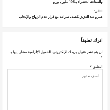
فّ
والصناعة الخضراء بـ195 مليون يورو
ح
التالي:
عمرو عبد العزيز يكشف صراعه مع قرار عدم الزواج والإنجاب
ا
ل
م
اترك تعليقاً
ق
ا
لن يتم نشر عنوان بريدك الإلكتروني.
الحقول الإلزامية مشار إليها بـ
ل
*
ا
التعليق
*
ت