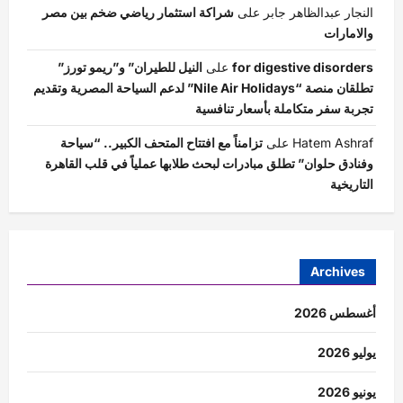
النجار عبدالظاهر جابر
على
شراكة استثمار رياضي ضخم بين مصر
والامارات
for digestive disorders
على
النيل للطيران” و”ريمو تورز”
تطلقان منصة “Nile Air Holidays” لدعم السياحة المصرية وتقديم
تجربة سفر متكاملة بأسعار تنافسية
Hatem Ashraf
على
تزامناً مع افتتاح المتحف الكبير.. “سياحة
وفنادق حلوان” تطلق مبادرات لبحث طلابها عملياً في قلب القاهرة
التاريخية
Archives
أغسطس 2026
يوليو 2026
يونيو 2026