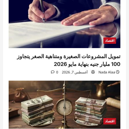
الملابسات
4
Raneem
أغسطس 7, 2026
0
حوادث
مقتل مسن بورسعيد.. العثور على رجل مُقيد
اليدين والقدمين داخل منزله والأمن يكثف
التحريات
اقتصاد
5
Raneem
أغسطس 7, 2026
0
تمويل المشروعات الصغيرة ومتناهية الصغر يتجاوز
100 مليار جنيه بنهاية مايو 2026
Nada Alaa
أغسطس 7, 2026
0
اقتصاد