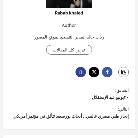
Rabab khaled
Author
رباب خالد المدير التنفيذي لموقع المصور
عرض كل المقالات
ت
السابق:
ص
٣٠يونيو عيد الإستقلال
فّ
التالي:
ح
إنجاز طبي مصري عالمي.. أبحاث بورسعيد تتألق في مؤتمر أمريكي
ا
ل