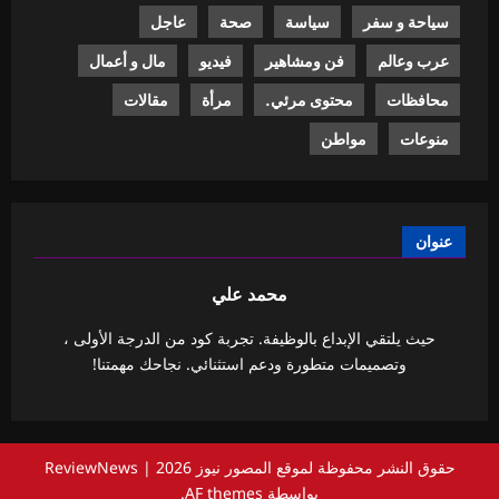
سياحة و سفر
سياسة
صحة
عاجل
عرب وعالم
فن ومشاهير
فيديو
مال و أعمال
محافظات
محتوى مرئي.
مرأة
مقالات
منوعات
مواطن
عنوان
محمد علي
حيث يلتقي الإبداع بالوظيفة. تجربة كود من الدرجة الأولى ،
وتصميمات متطورة ودعم استثنائي. نجاحك مهمتنا!
حقوق النشر محفوظة لموقع المصور نيوز 2026
|
ReviewNews
بواسطة AF themes.