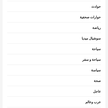
حوادث
حوارات صحفية
رياضة
سوشيال ميديا
سياحة
سياحة و سفر
سياسة
اقتصاد
صحة
استقرار سعر الدولار في البنوك المصرية
Nada Alaa
أغسطس 7, 2026
0
عاجل
3
عرب وعالم
حوادث