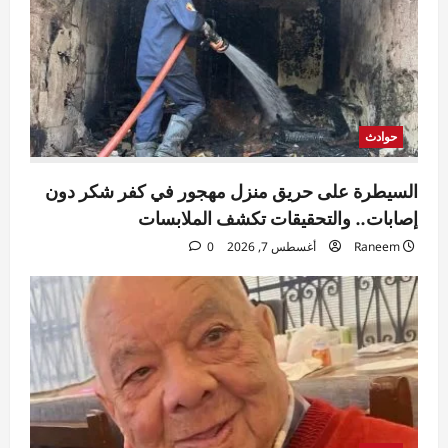
حوادث
مقتل مسن بورسعيد.. العثور على رجل مُقيد
اليدين والقدمين داخل منزله والأمن يكثف
التحريات
2
Raneem
أغسطس 7, 2026
0
اقتصاد
حوادث
احتياطي النقد الأجنبي بمصر يبلغ مستوى قياسياً
غير مسبوق
السيطرة على حريق منزل مهجور في كفر شكر دون
Rabab khaled
أغسطس 7, 2026
إصابات.. والتحقيقات تكشف الملابسات
3
0
Raneem
أغسطس 7, 2026
0
حوادث
قتل شاب بالخصوص.. حبس المتهم بعد إطلاق
النار على شاب دافع عن سيدة
Raneem
أغسطس 7, 2026
0
4
سياسة
تحركات برلمانية وحكومية في مصر لمواجهة
تداعيات الزلازل