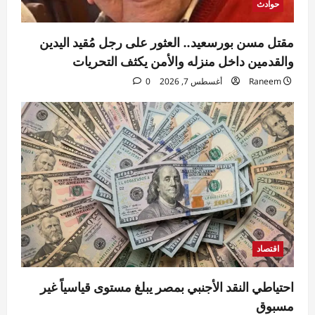
حوادث
Rabab khaled
أغسطس 7, 2026
5
0
مقتل مسن بورسعيد.. العثور على رجل مُقيد اليدين
والقدمين داخل منزله والأمن يكثف التحريات
Raneem
أغسطس 7, 2026
0
اقتصاد
احتياطي النقد الأجنبي بمصر يبلغ مستوى قياسياً غير
مسبوق