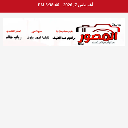
خطي
أغسطس 7, 2026
5:38:48 PM
لى
لمحتوى