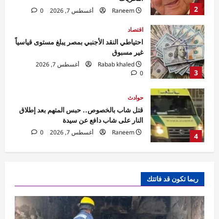
Rabab khaled
أغسطس 7, 2026
3
0
حوادث
قتل شاب بالخصوص.. حبس المتهم بعد إطلاق
النار على شاب دافع عن سيدة
Raneem
أغسطس 7, 2026
0
4
سياسة
تحركات برلمانية وحكومية في مصر لمواجهة
تداعيات الزلازل
Rabab khaled
أغسطس 7, 2026
5
0
حوادث
السيطرة على حريق منزل مهجور في كفر
ربما تكون قد فاتتك
شكر دون إصابات.. والتحقيقات تكشف
الملابسات
1
Raneem
أغسطس 7, 2026
0