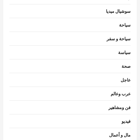
سوشيال ميديا
سياحة
سياحة و سفر
سياسة
اقتصاد
احتياطي النقد الأجنبي بمصر يبلغ مستوى قياسياً
صحة
غير مسبوق
Rabab khaled
أغسطس 7, 2026
عاجل
3
0
عرب وعالم
حوادث
قتل شاب بالخصوص.. حبس المتهم بعد إطلاق
فن ومشاهير
النار على شاب دافع عن سيدة
Raneem
أغسطس 7, 2026
0
فيديو
4
مال و أعمال
سياسة