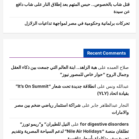
قتل شاب بالخصوص.. حبس المتهم بعد إطلاق النار على شاب دافع
عن سيدة
تحركات برلمانية وحكومية في مصر لمواجهة تداعيات الزلازل
Recent Comments
صلاح العمده
على
هبة الزاهد.. ابنة العالم التي جمعت بين ذكاء العقل
وجمال الروح “حوار خاص للمصور نيوز”
عبدالله ونس
على
انطلاقة جديدة تحت شعار “It’s On Summit”
بقيادة اتحاد (YLY)
النجار عبدالظاهر جابر
على
شراكة استثمار رياضي ضخم بين مصر
والامارات
for digestive disorders
على
النيل للطيران” و”ريمو تورز”
تطلقان منصة “Nile Air Holidays” لدعم السياحة المصرية وتقديم
تجربة سفر متكاملة بأسعار تنافسية