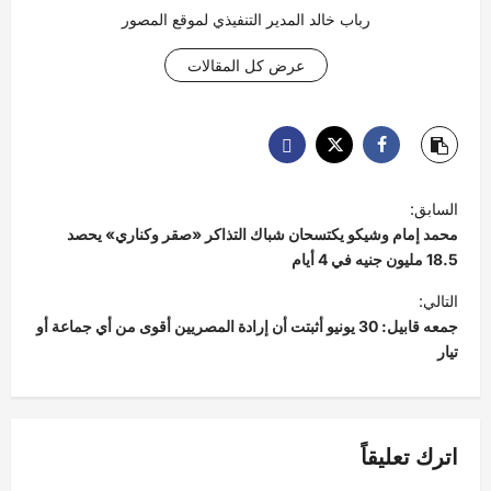
رباب خالد المدير التنفيذي لموقع المصور
عرض كل المقالات
ت
السابق:
ص
محمد إمام وشيكو يكتسحان شباك التذاكر «صقر وكناري» يحصد
فّ
18.5 مليون جنيه في 4 أيام
ح
التالي:
جمعه قابيل: 30 يونيو أثبتت أن إرادة المصريين أقوى من أي جماعة أو
ا
تيار
ل
م
ق
اترك تعليقاً
ا