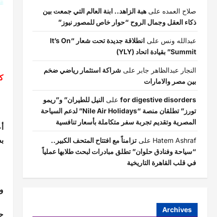
صلاح العمده
على
هبة الزاهد.. ابنة العالم التي جمعت بين
ذكاء العقل وجمال الروح “حوار خاص للمصور نيوز”
عبدالله ونس
على
انطلاقة جديدة تحت شعار “It’s On
Summit” بقيادة اتحاد (YLY)
النجار عبدالظاهر جابر
على
شراكة استثمار رياضي ضخم
ك
بين مصر والامارات
for digestive disorders
على
النيل للطيران” و”ريمو
تورز” تطلقان منصة “Nile Air Holidays” لدعم السياحة
المصرية وتقديم تجربة سفر متكاملة بأسعار تنافسية
بط
Hatem Ashraf
على
تزامناً مع افتتاح المتحف الكبير..
“سياحة وفنادق حلوان” تطلق مبادرات لبحث طلابها عملياً
في قلب القاهرة التاريخية
و
Archives
ح