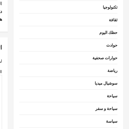
ت
ا
تكنولوجيا
د
ص
ه
ثقافة
فّ
حظك اليوم
ح
ا
حوادث
ا
ل
حوارات صحفية
لن
م
رياضة
ال
ق
سوشيال ميديا
ا
سياحة
ل
ا
سياحة و سفر
ت
سياسة