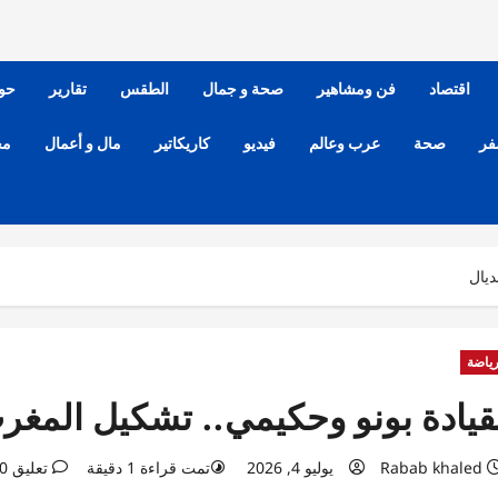
اقتصاد
فن ومشاهير
صحة و جمال
الطقس
تقارير
حو
فر
صحة
عرب وعالم
فيديو
كاريكاتير
مال و أعمال
مح
ديال
ياضة
قيادة بونو وحكيمي.. تشكيل المغرب
Rabab khaled
يوليو 4, 2026
تمت قراءة 1 دقيقة
تعليق 0