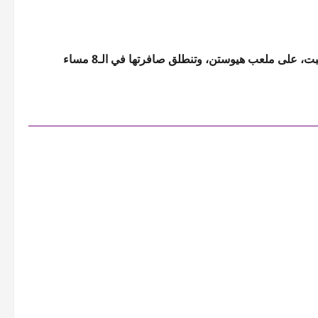
وتقام مباراة المغرب وكندا ضمن منافسات الدور ثمن النهائي، اليوم السبت، على ملعب هيوستن، وتنطلق صافرتها في الـ8 مساء