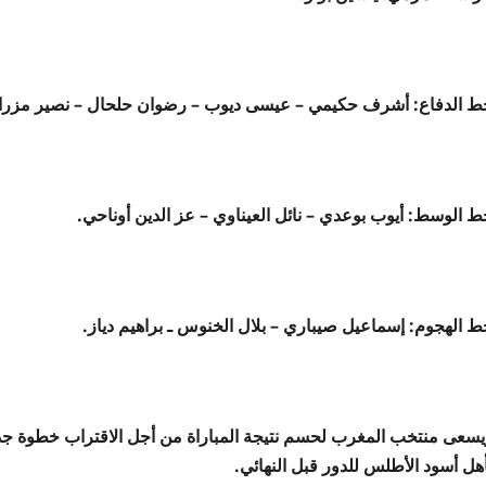
ط الدفاع: أشرف حكيمي – عيسى ديوب – رضوان حلحال – نصير مزرا
ط الوسط: أيوب بوعدي – نائل العيناوي – عز الدين أوناحي.
ط الهجوم: إسماعيل صيباري – بلال الخنوس ـ براهيم دياز.
أهل أسود الأطلس للدور قبل النهائي.