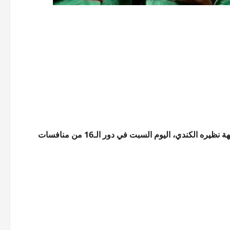
أعلن محمد وهبي المدير الفني لمنتخب المغرب عن تشكيل فريقه لمواجهة نظيره الكندي، اليوم السبت في دور الـ16 من منافسات