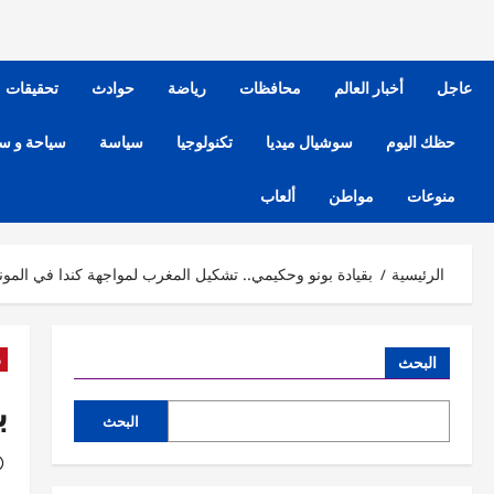
عاجل
أخبار العالم
محافظات
رياضة
حوادث
تحقيقات
حظك اليوم
سوشيال ميديا
تكنولوجيا
سياسة
سياحة و س
منوعات
مواطن
ألعاب
الرئيسية
بقيادة بونو وحكيمي.. تشكيل المغرب لمواجهة كندا في المون
ر
البحث
ب
البحث