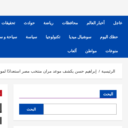
عاجل
أخبار العالم
محافظات
رياضة
حوادث
تحقيقات
حظك اليوم
سوشيال ميديا
تكنولوجيا
سياسة
سياحة و س
منوعات
مواطن
ألعاب
الرئيسية
إبراهيم حسن يكشف موعد مران منتخب مصر استعدادًا لمواج
ر
البحث
إ
البحث
ا