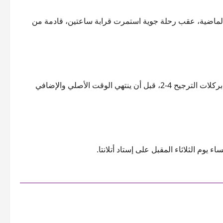
 الماضية، عقب رحلة جوية استمرت قرابة ساعتين، قادمة من
وكان قد تأهل منتخب مصر إلى دور الـ16 بعدما فاز على نظيره أستراليا بركلات الترجيح 4-2، قبل أن ينتهي الوقت الأصلي والإضافي
يوم الثلاثاء المقبل على إستاد أتلانتا.