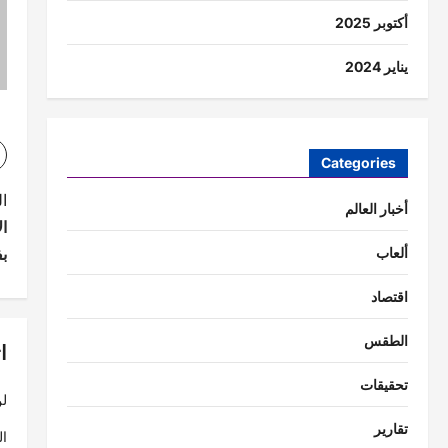
أكتوبر 2025
يناير 2024
Categories
ت
ا
أخبار العالم
ا
ص
بف
ألعاب
فّ
اقتصاد
ح
الطقس
ا
ا
ل
تحقيقات
لن
م
تقارير
ال