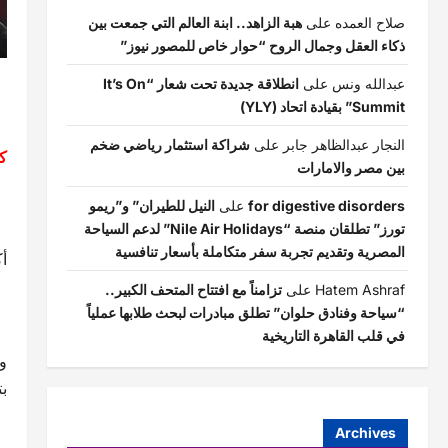
صلاح العمده
على
هبة الزاهد.. ابنة العالم التي جمعت بين
ذكاء العقل وجمال الروح “حوار خاص للمصور نيوز”
عبدالله ونس
على
انطلاقة جديدة تحت شعار “It’s On
Summit” بقيادة اتحاد (YLY)
النجار عبدالظاهر جابر
على
شراكة استثمار رياضي ضخم
ك
بين مصر والامارات
for digestive disorders
على
النيل للطيران” و”ريمو
تورز” تطلقان منصة “Nile Air Holidays” لدعم السياحة
المصرية وتقديم تجربة سفر متكاملة بأسعار تنافسية
أك
Hatem Ashraf
على
تزامناً مع افتتاح المتحف الكبير..
“سياحة وفنادق حلوان” تطلق مبادرات لبحث طلابها عملياً
في قلب القاهرة التاريخية
و
بت
Archives