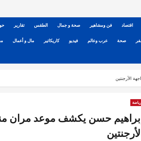
اقتصاد
فن ومشاهير
صحة و جمال
الطقس
تقارير
حو
فر
صحة
عرب وعالم
فيديو
كاريكاتير
مال و أعمال
مح
هة الأرجنتين
ياضة
براهيم حسن يكشف موعد مران منت
لأرجنتين