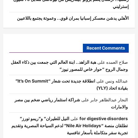
إسترليني
الأهلي يدشن معسكر إسبانيا بمران قوي.. وعموتة يجتمع باللاعبين
Recent Comments
صلاح العمده
على
هبة الزاهد.. ابنة العالم التي جمعت بين ذكاء العقل
وجمال الروح “حوار خاص للمصور نيوز”
عبدالله ونس
على
انطلاقة جديدة تحت شعار “It’s On Summit”
بقيادة اتحاد (YLY)
النجار عبدالظاهر جابر
على
شراكة استثمار رياضي ضخم بين مصر
والامارات
for digestive disorders
على
النيل للطيران” و”ريمو تورز”
تطلقان منصة “Nile Air Holidays” لدعم السياحة المصرية وتقديم
تجربة سفر متكاملة بأسعار تنافسية