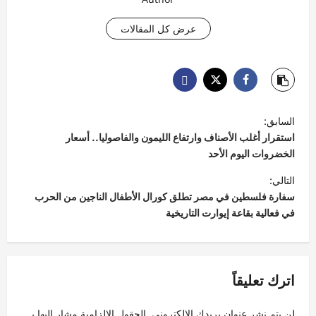
عرض كل المقالات
ت
السابق:
ص
استقرار أغلب الأصناف وارتفاع الليمون والفاصوليا.. أسعار
فّ
الخضروات اليوم الأحد
ح
التالي:
سفارة فلسطين في مصر تطلق كورال الأطفال الناجين من الحرب
ا
في فعالية بقاعة إيوارت التاريخية
ل
م
ق
اترك تعليقاً
ا
ل
لن يتم نشر عنوان بريدك الإلكتروني.
الحقول الإلزامية مشار إليها بـ