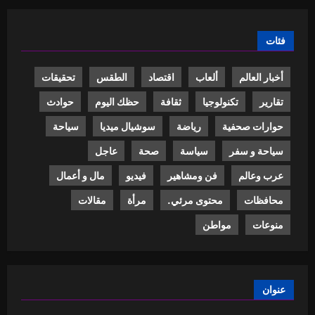
فئات
أخبار العالم
ألعاب
اقتصاد
الطقس
تحقيقات
تقارير
تكنولوجيا
ثقافة
حظك اليوم
حوادث
حوارات صحفية
رياضة
سوشيال ميديا
سياحة
سياحة و سفر
سياسة
صحة
عاجل
عرب وعالم
فن ومشاهير
فيديو
مال و أعمال
محافظات
محتوى مرئي.
مرأة
مقالات
منوعات
مواطن
عنوان