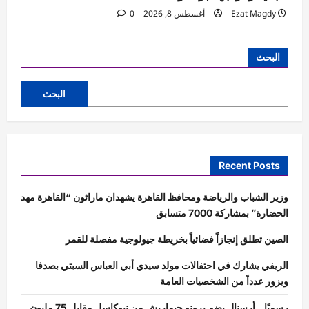
Ezat Magdy
أغسطس 8, 2026
0
البحث
البحث
Recent Posts
وزير الشباب والرياضة ومحافظ القاهرة يشهدان ماراثون “القاهرة مهد
الحضارة” بمشاركة 7000 متسابق
الصين تطلق إنجازاً فضائياً بخريطة جيولوجية مفصلة للقمر
الريفي يشارك في احتفالات مولد سيدي أبي العباس السبتي بصدفا
ويزور عدداً من الشخصيات العامة
رسميًا.. أرسنال يضم برونو جيماريش من نيوكاسل مقابل 75 مليون