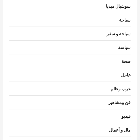
سوشيال ميديا
سياحة
سياحة و سفر
سياسة
محافظات
الريفي يشارك في احتفالات مولد سيدي أبي
صحة
العباس السبتي بصدفا ويزور عدداً من
الشخصيات العامة
عاجل
3
Rabab khaled
أغسطس 8, 2026
0
عرب وعالم
رياضة
رسميًا.. أرسنال يضم برونو جيماريش من
فن ومشاهير
نيوكاسل مقابل 75 مليون إسترليني
Ezat Magdy
أغسطس 8, 2026
0
فيديو
4
مال و أعمال
رياضة