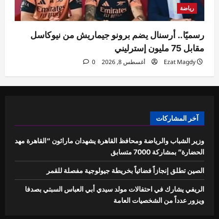
رياضة
رسميًا.. أرسنال يضم برونو جيماريش من نيوكاسل
مقابل 75 مليون إسترليني
Ezat Magdy
أغسطس 8, 2026
0
آخر المشاركات
وزير الشباب والرياضة ومحافظ القاهرة يشهدان ماراثون “القاهرة مهد
الحضارة” بمشاركة 7000 متسابق
الصين تطلق إنجازاً فضائياً بخريطة جيولوجية مفصلة للقمر
الريفي يشارك في احتفالات مولد سيدي أبي العباس السبتي بصدفا
ويزور عدداً من الشخصيات العامة