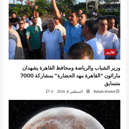
الصين تطلق إنجازاً فضائياً بخريطة جيولوجية
مفصلة للقمر
Rabab khaled
أغسطس 8, 2026
2
0
محافظات
الريفي يشارك في احتفالات مولد سيدي أبي
العباس السبتي بصدفا ويزور عدداً من
تقارير
الشخصيات العامة
3
Rabab khaled
أغسطس 8, 2026
0
وزير الشباب والرياضة ومحافظ القاهرة يشهدان
رياضة
ماراثون “القاهرة مهد الحضارة” بمشاركة 7000
رسميًا.. أرسنال يضم برونو جيماريش من
متسابق
نيوكاسل مقابل 75 مليون إسترليني
Rabab khaled
أغسطس 8, 2026
0
Ezat Magdy
أغسطس 8, 2026
0
4
رياضة
الأهلي يدشن معسكر إسبانيا بمران قوي..
وعموتة يجتمع باللاعبين