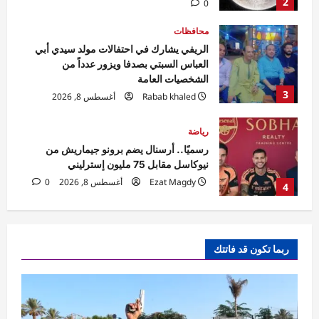
3
Rabab khaled
أغسطس 8, 2026
0
رياضة
رسميًا.. أرسنال يضم برونو جيماريش من
نيوكاسل مقابل 75 مليون إسترليني
Ezat Magdy
أغسطس 8, 2026
0
4
رياضة
الأهلي يدشن معسكر إسبانيا بمران قوي..
وعموتة يجتمع باللاعبين
Ezat Magdy
أغسطس 8, 2026
0
5
تقارير
وزير الشباب والرياضة ومحافظ القاهرة
ربما تكون قد فاتتك
يشهدان ماراثون “القاهرة مهد الحضارة”
بمشاركة 7000 متسابق
1
Rabab khaled
أغسطس 8, 2026
0
أخبار العالم