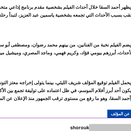
يظهر أحمد السقا خلال أحداث الفيلم بشخصية مقدم برنامج إذاعي متخص
قب بسبب الأحداث التي تجمعه بشخصية ياسمين عبد العزيز، لتبدأ رحلة
يضم الفيلم نخبة من الفنانين، من بينهم محمد رضوان، ومصطفى أبو 
لأحداث، أبرزهم بيومي فؤاد، وكريم فهمي، وماجد المصري، وميشيل ميل
يحمل الفيلم توقيع المؤلف شريف الليثي، بينما يتولى إخراجه معتز الت
يكون أحد أبرز أفلام الموسم، في ظل اعتماده على توليفة تجمع بين الأك
أحمد السقا، وهو ما رفع من مستوى ترقب الجمهور منذ الإعلان عن ال
عن المؤلف
shorouk