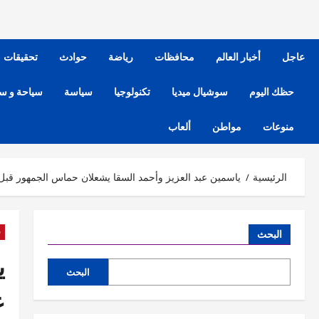
عاجل
أخبار العالم
محافظات
رياضة
حوادث
تحقيقات
حظك اليوم
سوشيال ميديا
تكنولوجيا
سياسة
سياحة و س
منوعات
مواطن
ألعاب
الرئيسية
ياسمين عبد العزيز وأحمد السقا يشعلان حماس الجمهور ق
ف
البحث
ي
البحث
ع