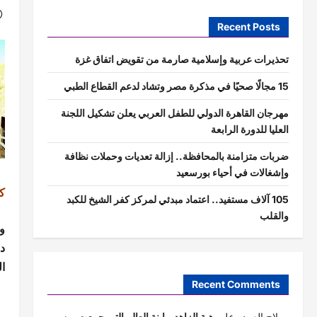
Recent Posts
تحذيرات عربية وإسلامية صارمة من تقويض اتفاق غزة
15 مجالًا صحيًا في مذكرة مصر وتشاد لدعم القطاع الطبي
مهرجان القاهرة الدولي للطفل العربي يعلن تشكيل اللجنة
العليا للدورة الرابعة
ضربات متزامنة بالمحافظة.. إزالة تعديات وحملات نظافة
وإشغالات في أحياء بورسعيد
ك
105 آلاف مستفيد.. اعتماد مبدئي لمركز كفر الشيخ للكبد
والقلب
و
د
ا
Recent Comments
صلاح العمده
على
هبة الزاهد.. ابنة العالم التي جمعت بين