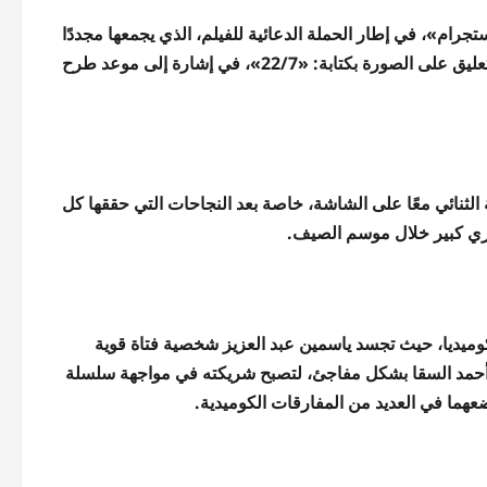
ام»، في إطار الحملة الدعائية للفيلم، الذي يجمعها مجددًا
بأحمد السقا في عمل سينمائي يمزج بين الأكشن والكوميديا. واكتفت بالتعليق على الصورة بكتابة: «22/7»، في إشارة إلى موعد طرح
 الثنائي معًا على الشاشة، خاصة بعد النجاحات التي حققها كل
يري كبير خلال موسم الصيف.
وميديا، حيث تجسد ياسمين عبد العزيز شخصية فتاة قوية
 أحمد السقا بشكل مفاجئ، لتصبح شريكته في مواجهة سلسلة
هما في العديد من المفارقات الكوميدية.