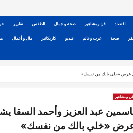
اقتصاد
فن ومشاهير
صحة و جمال
الطقس
تقارير
حو
فر
صحة
عرب وعالم
فيديو
كاريكاتير
مال و أعمال
مح
بل عرض «خلي بالك من نفسك»
ن ومشاهير
اسمين عبد العزيز وأحمد السقا ي
رض «خلي بالك من نفسك»