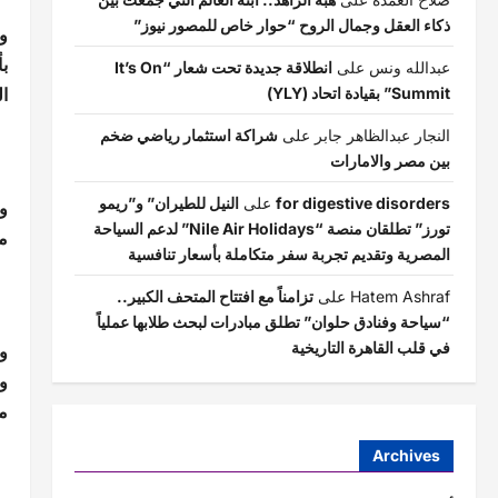
ذكاء العقل وجمال الروح “حوار خاص للمصور نيوز”
و
عبدالله ونس
على
انطلاقة جديدة تحت شعار “It’s On
ال
Summit” بقيادة اتحاد (YLY)
النجار عبدالظاهر جابر
على
شراكة استثمار رياضي ضخم
بين مصر والامارات
for digestive disorders
على
النيل للطيران” و”ريمو
ول
تورز” تطلقان منصة “Nile Air Holidays” لدعم السياحة
م
المصرية وتقديم تجربة سفر متكاملة بأسعار تنافسية
Hatem Ashraf
على
تزامناً مع افتتاح المتحف الكبير..
“سياحة وفنادق حلوان” تطلق مبادرات لبحث طلابها عملياً
في قلب القاهرة التاريخية
و
و
م
Archives