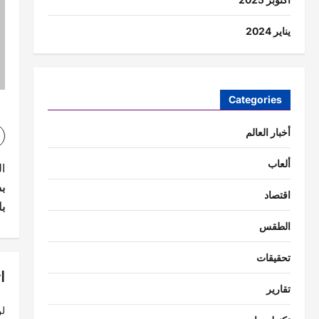
يناير 2024
Categories
أخبار العالم
ألعاب
ت
ا
ب
ص
اقتصاد
با
فّ
الطقس
ح
تحقيقات
ا
ا
تقارير
ل
لن