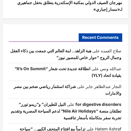
مهرجان الصيف الدولي بمكتبة الإسكندرية ينطلق بحفل جماهيري
لـ«مسار إجباري»
Recent Comments
صلاح العمده
على
هبة الزاهد.. ابنة العالم التي جمعت بين ذكاء العقل
وجمال الروح “حوار خاص للمصور نيوز”
عبدالله ونس
على
انطلاقة جديدة تحت شعار “It’s On Summit”
بقيادة اتحاد (YLY)
النجار عبدالظاهر جابر
على
شراكة استثمار رياضي ضخم بين مصر
والامارات
for digestive disorders
على
النيل للطيران” و”ريمو تورز”
تطلقان منصة “Nile Air Holidays” لدعم السياحة المصرية وتقديم
تجربة سفر متكاملة بأسعار تنافسية
Hatem Ashraf
على
تزامناً مع افتتاح المتحف الكبير.. “سياحة