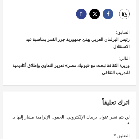
ت
السابق:
ص
رئيس البرلمان العربي يهنئ جمهورية جزر القمر بمناسبة عيد
فّ
الاستقلال
ح
التالي:
وزيرة الثقافة تبحث مع «يونيك مصر» تعزيز التعاون وإطلاق أكاديمية
ا
للتدريب الثقافي
ل
م
ق
اترك تعليقاً
ا
ل
لن يتم نشر عنوان بريدك الإلكتروني.
الحقول الإلزامية مشار إليها بـ
ا
*
ت
التعليق
*