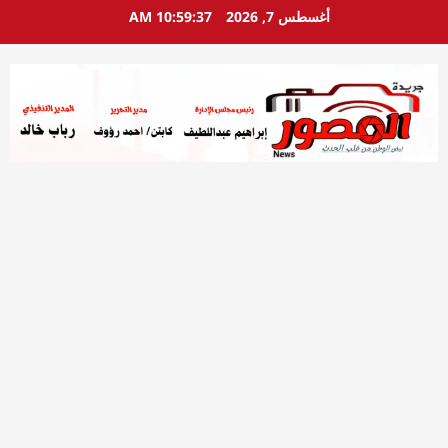
خطي
أغسطس 7, 2026
10:59:38 AM
لى
لمحتوى