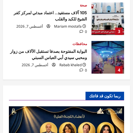
محافظات
البوابة المفتوحة بصدفا تستقبل الآلاف من زوار
ومحبي سيدي أبي العباس السبتي
Rabab khaled
أغسطس 7, 2026
4
0
محافظات
مهرجان الصيف الدولي بمكتبة الإسكندرية
ينطلق بحفل جماهيري لـ«مسار إجباري»
Eman Sherif
أغسطس 6, 2026
0
5
فن ومشاهير
مهرجان القاهرة الدولي للطفل العربي يعلن
ربما تكون قد فاتتك
تشكيل اللجنة العليا للدورة الرابعة
shorouk
أغسطس 7, 2026
0
1
محافظات
ضربات متزامنة بالمحافظة.. إزالة تعديات