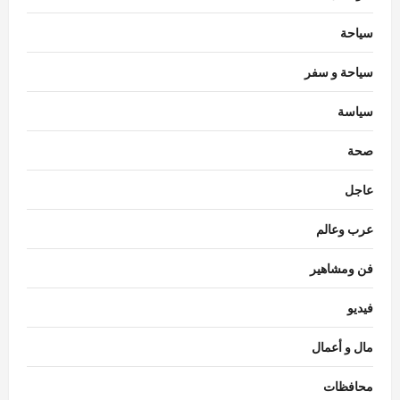
سياحة
سياحة و سفر
سياسة
صحة
105 آلاف مستفيد.. اعتماد مبدئي لمركز كفر
صحة
الشيخ للكبد والقلب
Mariam mostafa
أغسطس 7, 2026
عاجل
3
0
عرب وعالم
محافظات
البوابة المفتوحة بصدفا تستقبل الآلاف من زوار
فن ومشاهير
ومحبي سيدي أبي العباس السبتي
Rabab khaled
أغسطس 7, 2026
فيديو
4
0
مال و أعمال
محافظات
مهرجان الصيف الدولي بمكتبة الإسكندرية
محافظات