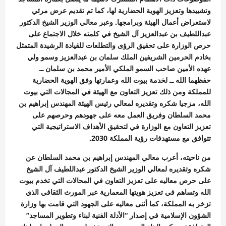
وتشييدها وتعزيز الهوية الحضارية لها، كما تم تقديم عرض مرئي
لاستعراض أعمال الهيئة وبرامجها. وعبر معالي الوزير الشيخ الدكتور
عبداللطيف بن عبدالعزيز آل الشيخ في كلمته خلال الاجتماع على
حرص الوزارة على تحقيق الرؤى والتطلعات للقيادة الرشيدة المتمثل
بخادم الحرمين الشريفين الملك سلمان بن عبدالعزيز وسمو ولي
عهده الأمين صاحب السمو الملكي الأمير محمد بن سلمان ــ
حفظهما الله ــ لخدمة بيوت الله وعمارتها وفق الهوية الحضارية
للمملكة ومن ذلك تعزيز التعاون مع الهيئة في المجالات التي بيوت
الله، مزجيا شكره وتقديره لمعالي رئيس الهيئة المهندس إبراهيم بن
محمد السلطان وفريق العمل معه على جهودهم وحرصهم على
تعزيز التعاون مع الوزارة في لتحقيق الأهداف الاستراتيجية التي
تتوافق مع مستهدفات رؤية المملكة 2030.
من ناحيته، أعرب معالي المهندس إبراهيم بن محمد السلطان عن
شكره وتقديره لمعالي الوزير الشيخ الدكتور عبداللطيف آل الشيخ
على حرص معاليه على تعزيز التعاون في المحالات التي تخدم بيوت
الله وتساهم في تعزيز هويتها المعمارية عبر المورث الثقافي الذي
تزخر به المملكة، كما أثنى معاليه على الجهود التي قامت بها وزارة
الشؤون الإسلامية في إصدار “الأدلة الفنية لبناء وتطوير المساجد”