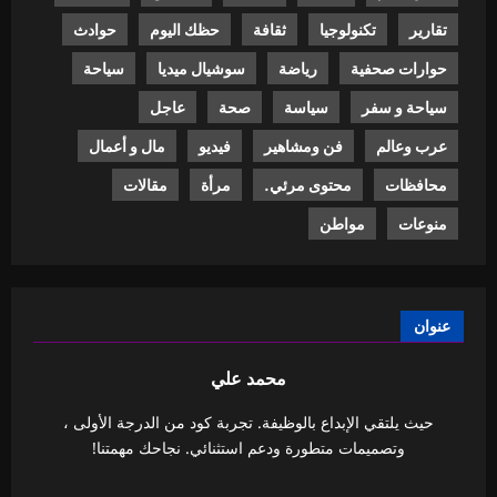
تقارير
تكنولوجيا
ثقافة
حظك اليوم
حوادث
حوارات صحفية
رياضة
سوشيال ميديا
سياحة
سياحة و سفر
سياسة
صحة
عاجل
عرب وعالم
فن ومشاهير
فيديو
مال و أعمال
محافظات
محتوى مرئي.
مرأة
مقالات
منوعات
مواطن
عنوان
محمد علي
حيث يلتقي الإبداع بالوظيفة. تجربة كود من الدرجة الأولى ،
وتصميمات متطورة ودعم استثنائي. نجاحك مهمتنا!