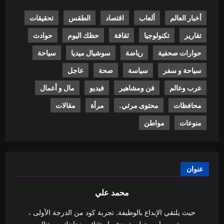
أخبار العالم
ألعاب
اقتصاد
الطقس
تحقيقات
تقارير
تكنولوجيا
ثقافة
حظك اليوم
حوادث
حوارات صحفية
رياضة
سوشيال ميديا
سياحة
سياحة و سفر
سياسة
صحة
عاجل
عرب وعالم
فن ومشاهير
فيديو
مال و أعمال
محافظات
محتوى مرئي.
مرأة
مقالات
منوعات
مواطن
عنوان
محمد علي
حيث يلتقي الإبداع بالوظيفة. تجربة كود من الدرجة الأولى ،
وتصميمات متطورة ودعم استثنائي. نجاحك مهمتنا!