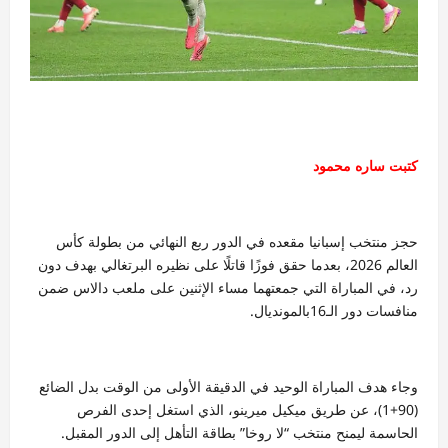
كتبت ساره محمود
حجز منتخب إسبانيا مقعده في الدور ربع النهائي من بطولة كأس
العالم 2026، بعدما حقق فوزًا قاتلًا على نظيره البرتغالي بهدف دون
رد، في المباراة التي جمعتهما مساء الإثنين على ملعب دالاس ضمن
منافسات دور الـ16بالمونديال.
وجاء هدف المباراة الوحيد في الدقيقة الأولى من الوقت بدل الضائع
(90+1)، عن طريق ميكيل ميرينو، الذي استغل إحدى الفرص
الحاسمة ليمنح منتخب “لا روخا” بطاقة التأهل إلى الدور المقبل.