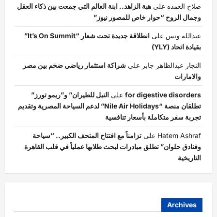
صلاح العمده
على
هبة الزاهد.. ابنة العالم التي جمعت بين ذكاء العقل
وجمال الروح “حوار خاص للمصور نيوز”
عبدالله ونس
على
انطلاقة جديدة تحت شعار “It’s On Summit”
بقيادة اتحاد (YLY)
النجار عبدالظاهر جابر
على
شراكة استثمار رياضي ضخم بين مصر
والامارات
for digestive disorders
على
النيل للطيران” و”ريمو تورز”
تطلقان منصة “Nile Air Holidays” لدعم السياحة المصرية وتقديم
تجربة سفر متكاملة بأسعار تنافسية
Hatem Ashraf
على
تزامناً مع افتتاح المتحف الكبير.. “سياحة
وفنادق حلوان” تطلق مبادرات لبحث طلابها عملياً في قلب القاهرة
التاريخية
Archives