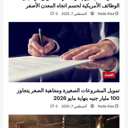
3
الوظائف الأمريكية لحسم اتجاه المعدن الأصفر
Nada Alaa
أغسطس 7, 2026
0
حوادث
السيطرة على حريق منزل مهجور في كفر
شكر دون إصابات.. والتحقيقات تكشف
الملابسات
4
Raneem
أغسطس 7, 2026
0
حوادث
مقتل مسن بورسعيد.. العثور على رجل مُقيد
اليدين والقدمين داخل منزله والأمن يكثف
التحريات
اقتصاد
5
Raneem
أغسطس 7, 2026
0
تمويل المشروعات الصغيرة ومتناهية الصغر يتجاوز
100 مليار جنيه بنهاية مايو 2026
Nada Alaa
أغسطس 7, 2026
0