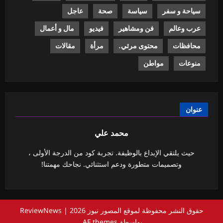
سياحة و سفر
سياسة
صحة
عاجل
عرب وعالم
فن ومشاهير
فيديو
مال و أعمال
محافظات
محتوى مرئي.
مرأة
مقالات
منوعات
مواطن
عنوان
محمد علي
حيث يلتقي الإبداع بالوظيفة. تجربة كود من الدرجة الأولى ،
وتصميمات متطورة ودعم استثنائي. نجاحك مهمتنا!
حقوق النشر محفوظة لموقع المصور نيوز 2026
|
ReviewNews
بواسطة AF themes.