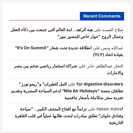
Recent Comments
صلاح العمده
على
هبة الزاهد.. ابنة العالم التي جمعت بين ذكاء العقل
وجمال الروح “حوار خاص للمصور نيوز”
عبدالله ونس
على
انطلاقة جديدة تحت شعار “It’s On Summit”
بقيادة اتحاد (YLY)
النجار عبدالظاهر جابر
على
شراكة استثمار رياضي ضخم بين مصر
والامارات
for digestive disorders
على
النيل للطيران” و”ريمو تورز”
تطلقان منصة “Nile Air Holidays” لدعم السياحة المصرية وتقديم
تجربة سفر متكاملة بأسعار تنافسية
Hatem Ashraf
على
تزامناً مع افتتاح المتحف الكبير.. “سياحة
وفنادق حلوان” تطلق مبادرات لبحث طلابها عملياً في قلب القاهرة
التاريخية