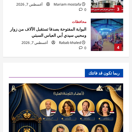
Rabab khaled
أغسطس 7, 2026
4
0
محافظات
مهرجان الصيف الدولي بمكتبة الإسكندرية
ينطلق بحفل جماهيري لـ«مسار إجباري»
Eman Sherif
أغسطس 6, 2026
0
5
فن ومشاهير
مهرجان القاهرة الدولي للطفل العربي يعلن
ربما تكون قد فاتتك
تشكيل اللجنة العليا للدورة الرابعة
shorouk
أغسطس 7, 2026
0
1
محافظات
ضربات متزامنة بالمحافظة.. إزالة تعديات
وحملات نظافة وإشغالات في أحياء بورسعيد
Eman Sherif
أغسطس 7, 2026
0
2