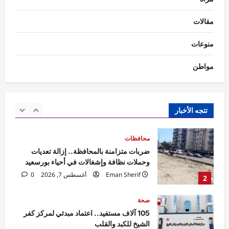
فن ومشاهير
مهرجان القاهرة الدولي للطفل العربي يعلن
مقالات
تشكيل اللجنة العليا للدورة الرابعة
shorouk
أغسطس 7, 2026
0
منوعات
1
مواطن
محافظات
ضربات متزامنة بالمحافظة.. إزالة تعديات
وحملات نظافة وإشغالات في أحياء بورسعيد
Eman Sherif
أغسطس 7, 2026
0
تتجه الأخبار
2
صحة
105 آلاف مستفيد.. اعتماد مبدئي لمركز كفر
الشيخ للكبد والقلب
Mariam mostafa
أغسطس 7, 2026
3
0
محافظات
البوابة المفتوحة بصدفا تستقبل الآلاف من زوار
ومحبي سيدي أبي العباس السبتي