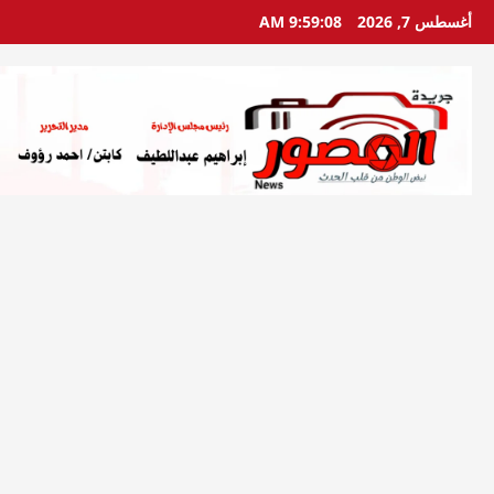
خطي
أغسطس 7, 2026
9:59:10 AM
لى
لمحتوى