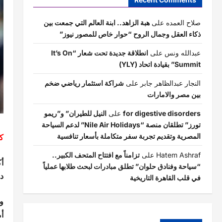
صلاح العمده
على
هبة الزاهد.. ابنة العالم التي جمعت بين
ذكاء العقل وجمال الروح “حوار خاص للمصور نيوز”
عبدالله ونس
على
انطلاقة جديدة تحت شعار “It’s On
Summit” بقيادة اتحاد (YLY)
النجار عبدالظاهر جابر
على
شراكة استثمار رياضي ضخم
بين مصر والامارات
for digestive disorders
على
النيل للطيران” و”ريمو
تورز” تطلقان منصة “Nile Air Holidays” لدعم السياحة
ك
المصرية وتقديم تجربة سفر متكاملة بأسعار تنافسية
Hatem Ashraf
على
تزامناً مع افتتاح المتحف الكبير..
“سياحة وفنادق حلوان” تطلق مبادرات لبحث طلابها عملياً
دور الـ16 من بطولة
في قلب القاهرة التاريخية
و
أ