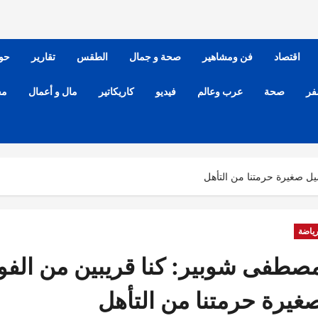
اقتصاد
فن ومشاهير
صحة و جمال
الطقس
تقارير
حو
فر
صحة
عرب وعالم
فيديو
كاريكاتير
مال و أعمال
مح
يل صغيرة حرمتنا من التأهل
ياضة
صطفى شوبير: كنا قريبين من الفوز
غيرة حرمتنا من التأهل