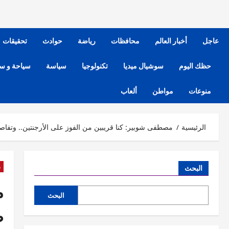
عاجل
أخبار العالم
محافظات
رياضة
حوادث
تحقيقات
حظك اليوم
سوشيال ميديا
تكنولوجيا
سياسة
سياحة و س
منوعات
مواطن
ألعاب
الرئيسية
مصطفى شوبير: كنا قريبين من الفوز على الأرجنتين.. وتفاص
ر
البحث
م
البحث
ص