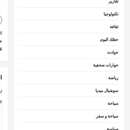
تقارير
تكنولوجيا
ثقافة
ت
ا
حظك اليوم
ح
ص
غ
حوادث
فّ
ح
حوارات صحفية
ا
ا
رياضة
ل
سوشيال ميديا
لن
م
ال
سياحة
ق
ا
سياحة و سفر
ل
سياسة