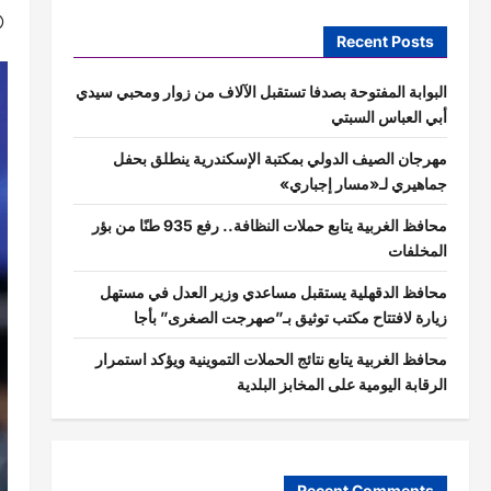
Recent Posts
البوابة المفتوحة بصدفا تستقبل الآلاف من زوار ومحبي سيدي
أبي العباس السبتي
مهرجان الصيف الدولي بمكتبة الإسكندرية ينطلق بحفل
جماهيري لـ«مسار إجباري»
محافظ الغربية يتابع حملات النظافة.. رفع 935 طنًا من بؤر
المخلفات
محافظ الدقهلية يستقبل مساعدي وزير العدل في مستهل
زيارة لافتتاح مكتب توثيق بـ”صهرجت الصغرى” بأجا
محافظ الغربية يتابع نتائج الحملات التموينية ويؤكد استمرار
الرقابة اليومية على المخابز البلدية
Recent Comments