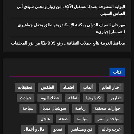
البوابة المفتوحة بصدفا تستقبل الآلاف من زوار ومحبي سيدي أبي
العباس السبتي
مهرجان الصيف الدولي بمكتبة الإسكندرية ينطلق بحفل جماهيري
لـ«مسار إجباري»
محافظ الغربية يتابع حملات النظافة.. رفع 935 طنًا من بؤر المخلفات
فئات
أخبار العالم
ألعاب
اقتصاد
الطقس
تحقيقات
تقارير
تكنولوجيا
ثقافة
حظك اليوم
حوادث
حوارات صحفية
رياضة
سوشيال ميديا
سياحة
سياحة و سفر
سياسة
صحة
عاجل
عرب وعالم
فن ومشاهير
فيديو
مال و أعمال