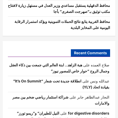
محافظ الدقهلية يستقبل مساعدي وزير العدل في مستهل زيارة لافتتاح
مكتب توثيق بـ”صهرجت الصغرى” بأجا
محافظ الغربية يتابع نتائج الحملات التموينية ويؤكد استمرار الرقابة
اليومية على المخابز البلدية
Recent Comments
صلاح العمده
على
هبة الزاهد.. ابنة العالم التي جمعت بين ذكاء العقل
وجمال الروح “حوار خاص للمصور نيوز”
عبدالله ونس
على
انطلاقة جديدة تحت شعار “It’s On Summit”
بقيادة اتحاد (YLY)
النجار عبدالظاهر جابر
على
شراكة استثمار رياضي ضخم بين مصر
والامارات
for digestive disorders
على
النيل للطيران” و”ريمو تورز”