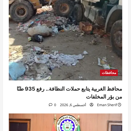
محافظات
محافظ الغربية يتابع حملات النظافة.. رفع 935 طنًا
من بؤر المخلفات
Eman Sherif
أغسطس 6, 2026
0