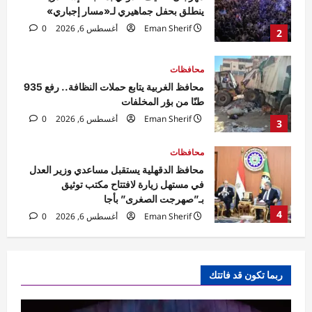
طنًا من بؤر المخلفات
Eman Sherif
أغسطس 6, 2026
0
3
محافظات
محافظ الدقهلية يستقبل مساعدي وزير العدل
في مستهل زيارة لافتتاح مكتب توثيق
بـ”صهرجت الصغرى” بأجا
4
Eman Sherif
أغسطس 6, 2026
0
محافظات
محافظ الغربية يتابع نتائج الحملات التموينية
ويؤكد استمرار الرقابة اليومية على المخابز
البلدية
5
Eman Sherif
أغسطس 6, 2026
0
محافظات
البوابة المفتوحة بصدفا تستقبل الآلاف من زوار
ربما تكون قد فاتتك
ومحبي سيدي أبي العباس السبتي
Rabab khaled
أغسطس 7, 2026
1
0