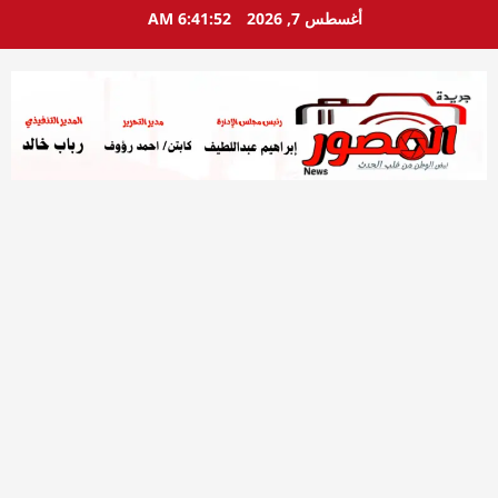
خطي
أغسطس 7, 2026
6:41:53 AM
لى
لمحتوى