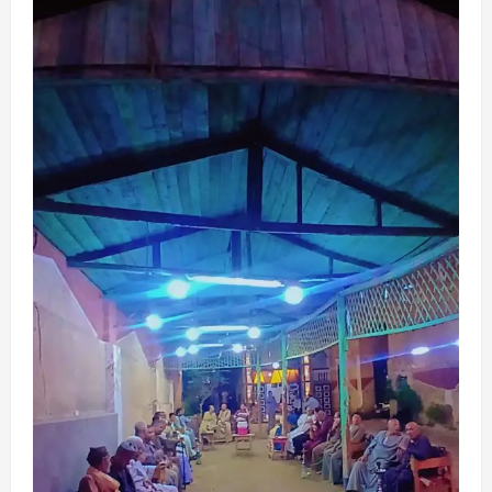
محافظات
مهرجان الصيف الدولي بمكتبة الإسكندرية
ينطلق بحفل جماهيري لـ«مسار إجباري»
Eman Sherif
أغسطس 6, 2026
0
2
محافظات
محافظ الغربية يتابع حملات النظافة.. رفع 935
طنًا من بؤر المخلفات
Eman Sherif
أغسطس 6, 2026
0
3
محافظات
محافظ الدقهلية يستقبل مساعدي وزير العدل
في مستهل زيارة لافتتاح مكتب توثيق
بـ”صهرجت الصغرى” بأجا
4
Eman Sherif
أغسطس 6, 2026
0
محافظات
محافظ الغربية يتابع نتائج الحملات التموينية