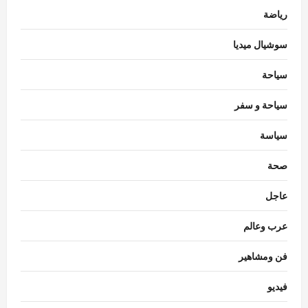
رياضة
سوشيال ميديا
سياحة
سياحة و سفر
سياسة
محافظات
محافظ الغربية يتابع حملات النظافة.. رفع 935
صحة
طنًا من بؤر المخلفات
عاجل
Eman Sherif
أغسطس 6, 2026
0
3
عرب وعالم
محافظات
محافظ الدقهلية يستقبل مساعدي وزير العدل
فن ومشاهير
في مستهل زيارة لافتتاح مكتب توثيق
بـ”صهرجت الصغرى” بأجا
فيديو
4
Eman Sherif
أغسطس 6, 2026
0