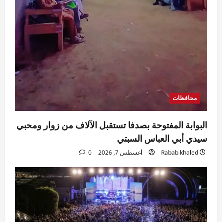
ويؤكد استمرار الرقابة اليومية على المخابز
البلدية
5
Eman Sherif
أغسطس 6, 2026
0
محافظات
البوابة المفتوحة بصدفا تستقبل الآلاف من زوار ومحبي
سيدي أبي العباس السبتي
Rabab khaled
أغسطس 7, 2026
0