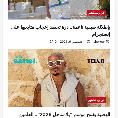
فن ومشاهير
بإطلالة صيفية ناعمة.. درة تحصد إعجاب متابعيها على
إنستجرام
shorouk
أغسطس 6, 2026
0
فن ومشاهير
الهضبة يفتتح موسم “يلا ساحل 2026”.. العلمين