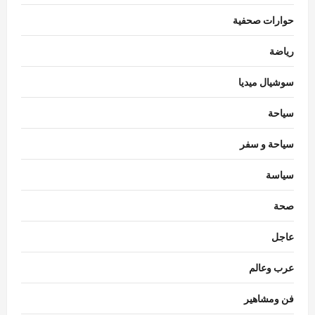
حوارات صحفية
رياضة
سوشيال ميديا
سياحة
سياحة و سفر
سياسة
محافظات
مهرجان الصيف الدولي بمكتبة الإسكندرية
صحة
ينطلق بحفل جماهيري لـ«مسار إجباري»
عاجل
Eman Sherif
أغسطس 6, 2026
0
3
عرب وعالم
محافظات
محافظ الغربية يتابع حملات النظافة.. رفع 935
فن ومشاهير
طنًا من بؤر المخلفات