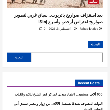
سياسة
بعد استنزاف صواريخ باتريوت.. سباق غربي لتطوير
صواريخ اعتراض أرخص وأسرع إنتاجًا
Rabab khaled
أغسطس 3, 2026
0
البحث
البحث
Recent Posts
105 آلاف مستفيد.. اعتماد مبدئي لمركز كفر الشيخ للكبد والقلب
البوابة المفتوحة بصدفا تستقبل الآلاف من زوار ومحبي سيدي أبي
العباس السبتي