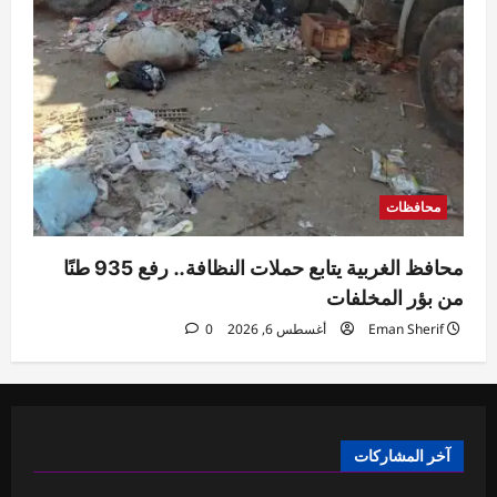
محافظات
محافظ الغربية يتابع حملات النظافة.. رفع 935 طنًا
من بؤر المخلفات
Eman Sherif
أغسطس 6, 2026
0
آخر المشاركات