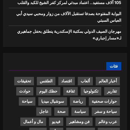
105 آلاف مستفيد.. اعتماد مبدئي لمركز كفر الشيخ للكبد والقلب
البوابة المفتوحة بصدفا تستقبل الآلاف من زوار ومحبي سيدي أبي
العباس السبتي
مهرجان الصيف الدولي بمكتبة الإسكندرية ينطلق بحفل جماهيري
لـ«مسار إجباري»
فئات
أخبار العالم
ألعاب
اقتصاد
الطقس
تحقيقات
تقارير
تكنولوجيا
ثقافة
حظك اليوم
حوادث
حوارات صحفية
رياضة
سوشيال ميديا
سياحة
سياحة و سفر
سياسة
صحة
عاجل
عرب وعالم
فن ومشاهير
فيديو
مال و أعمال