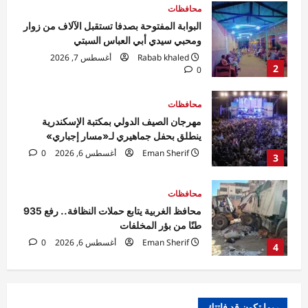
محافظات
مهرجان الصيف الدولي بمكتبة الإسكندرية
ينطلق بحفل جماهيري لـ«مسار إجباري»
Eman Sherif
أغسطس 6, 2026
0
3
محافظات
محافظ الغربية يتابع حملات النظافة.. رفع 935
طنًا من بؤر المخلفات
Eman Sherif
أغسطس 6, 2026
0
4
محافظات
محافظ الدقهلية يستقبل مساعدي وزير العدل
في مستهل زيارة لافتتاح مكتب توثيق
بـ”صهرجت الصغرى” بأجا
5
Eman Sherif
أغسطس 6, 2026
0
صحة
105 آلاف مستفيد.. اعتماد مبدئي لمركز كفر
ربما تكون قد فاتتك