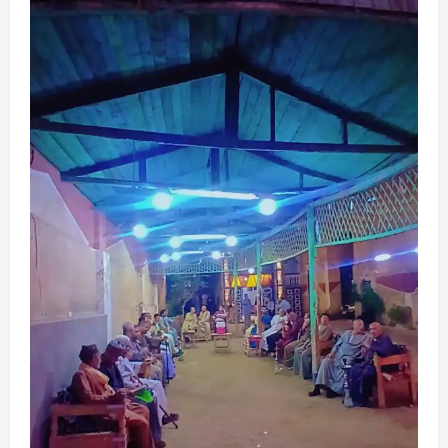
محافظات
محافظ الدقهلية يستقبل مساعدي وزير العدل
في مستهل زيارة لافتتاح مكتب توثيق
بـ”صهرجت الصغرى” بأجا
5
Eman Sherif
أغسطس 6, 2026
0