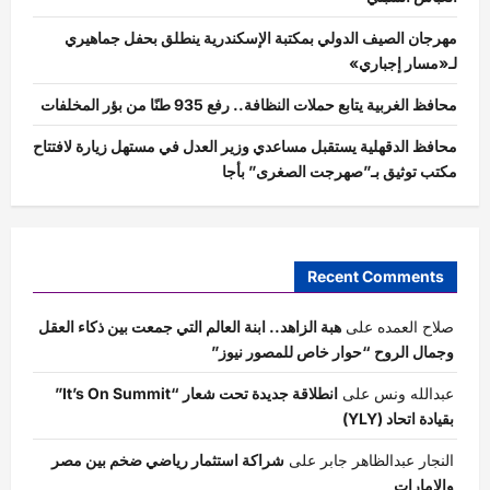
مهرجان الصيف الدولي بمكتبة الإسكندرية ينطلق بحفل جماهيري
لـ«مسار إجباري»
محافظ الغربية يتابع حملات النظافة.. رفع 935 طنًا من بؤر المخلفات
محافظ الدقهلية يستقبل مساعدي وزير العدل في مستهل زيارة لافتتاح
مكتب توثيق بـ”صهرجت الصغرى” بأجا
Recent Comments
صلاح العمده
على
هبة الزاهد.. ابنة العالم التي جمعت بين ذكاء العقل
وجمال الروح “حوار خاص للمصور نيوز”
عبدالله ونس
على
انطلاقة جديدة تحت شعار “It’s On Summit”
بقيادة اتحاد (YLY)
النجار عبدالظاهر جابر
على
شراكة استثمار رياضي ضخم بين مصر
والامارات