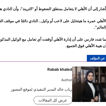
شار إلى أن الأهلي لا يتعامل بمنطق الضغوط أو “التريند”، وأن النادي
لأهلي عمره ما هيتحايل على لاعب أو وكيل.. النادي دائمًا في موقف ال
لعالم”.
ما شدد فارس على أن إدارة الأهلي أوقفت أي تعامل مع الوكيل المذكور،
ن هيبة الأهلي فوق الجميع.
عن المؤلف
Rabab khaled
Author
رباب خالد المدير التنفيذي لموقع المصور
عرض كل المقالات