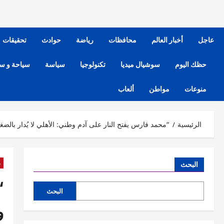
عاجل
أخبار العالم
محافظات
رياضة
حوادث
تحقيقات
حظك اليوم
سوشيال ميديا
تكنولوجيا
سياسة
سياحة و س
منوعات
مواطن
ألعاب
الرئيسية
“محمد فارس يفتح النار على آدم وطني: الأهلي لا يُدار بالضغ
ر
البحث
“
البحث
و