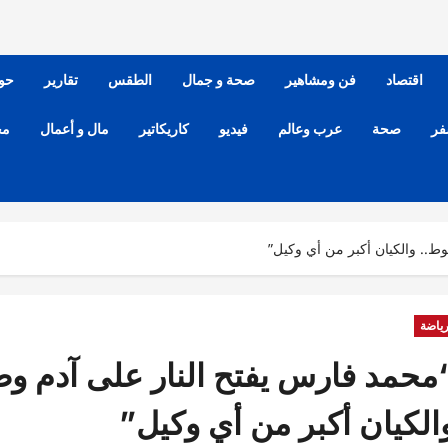
اقتصاد
فن ومشاهير
صحة و جمال
الطقس
تقارير
حو
فر
صحة
عرب وعالم
فيديو
كاريكاتير
مال و أعمال
مح
وط.. والكيان أكبر من أي وكيل”
ياضة
محمد فارس يفتح النار على آدم وطني
الكيان أكبر من أي وكيل”