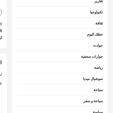
تقارير
تكنولوجيا
ثقافة
ت
ا
ا
ص
حظك اليوم
لت
فّ
حوادث
ح
حوارات صحفية
ا
ا
رياضة
ل
لن
م
سوشيال ميديا
ال
ق
سياحة
ا
سياحة و سفر
ل
سياسة