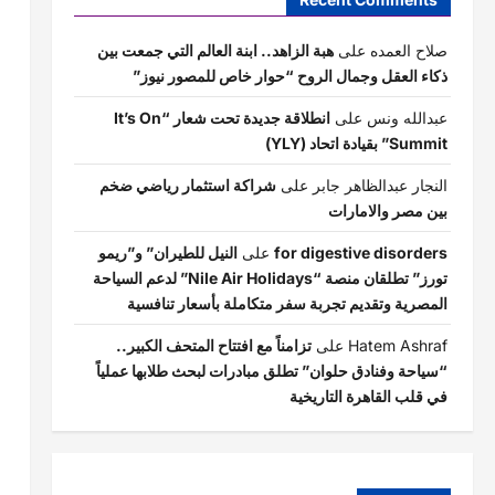
صلاح العمده
على
هبة الزاهد.. ابنة العالم التي جمعت بين
ذكاء العقل وجمال الروح “حوار خاص للمصور نيوز”
عبدالله ونس
على
انطلاقة جديدة تحت شعار “It’s On
Summit” بقيادة اتحاد (YLY)
النجار عبدالظاهر جابر
على
شراكة استثمار رياضي ضخم
بين مصر والامارات
for digestive disorders
على
النيل للطيران” و”ريمو
تورز” تطلقان منصة “Nile Air Holidays” لدعم السياحة
المصرية وتقديم تجربة سفر متكاملة بأسعار تنافسية
Hatem Ashraf
على
تزامناً مع افتتاح المتحف الكبير..
“سياحة وفنادق حلوان” تطلق مبادرات لبحث طلابها عملياً
في قلب القاهرة التاريخية