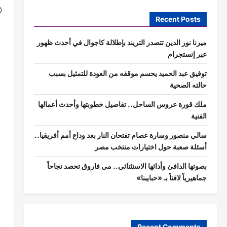
Recent Posts
ميرنا نور الدين تتصدر التريند بإطلالة كاجوال في أحدث ظهور
عبر إنستجرام
توفيق عبد الحميد يحسم موقفه من العودة للتمثيل بسبب
حالته الصحية
ملك قورة عروس الساحل.. تفاصيل خطوبتها وأحدث أعمالها
الفنية
سالي منصور وسارة عصام تفتحان النار بعد وداع أمم أفريقيا..
أسئلة صعبة حول اختيارات منتخب مصر
بصوتها الدافئ وأدائها الاستثنائي.. مي فاروق تحصد نجاحاً
جماهيرياً لافتاً بـ «حبايبنا»
Recent Comments