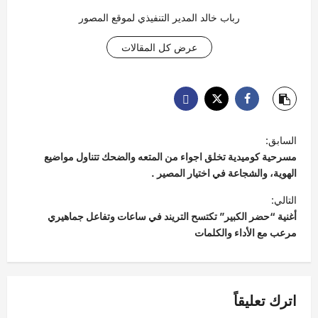
رباب خالد المدير التنفيذي لموقع المصور
عرض كل المقالات
ت
السابق:
ص
مسرحية كوميدية تخلق اجواء من المتعه والضحك تتناول مواضيع
فّ
الهوية، والشجاعة في اختيار المصير .
ح
التالي:
أغنية “حضر الكبير” تكتسح التريند في ساعات وتفاعل جماهيري
ا
مرعب مع الأداء والكلمات
ل
م
ق
اترك تعليقاً
ا