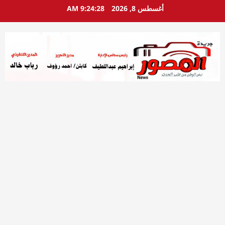
خطي
أغسطس 8, 2026
9:24:29 AM
لى
لمحتوى