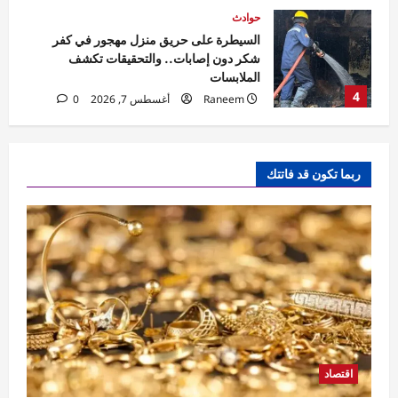
حوادث
مقتل مسن بورسعيد.. العثور على رجل مُقيد
اليدين والقدمين داخل منزله والأمن يكثف
التحريات
5
Raneem
أغسطس 7, 2026
0
اقتصاد
أسعار الذهب اليوم في مصر.. الأسواق تترقب
ربما تكون قد فاتتك
بيانات الوظائف الأمريكية لحسم اتجاه المعدن
الأصفر
1
Nada Alaa
أغسطس 7, 2026
0
اقتصاد
تمويل المشروعات الصغيرة ومتناهية الصغر
يتجاوز 100 مليار جنيه بنهاية مايو 2026
Nada Alaa
أغسطس 7, 2026
0
2
اقتصاد
اقتصاد