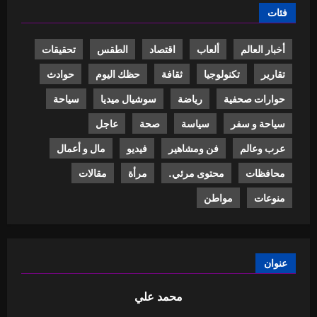
فئات
أخبار العالم
ألعاب
اقتصاد
الطقس
تحقيقات
تقارير
تكنولوجيا
ثقافة
حظك اليوم
حوادث
حوارات صحفية
رياضة
سوشيال ميديا
سياحة
سياحة و سفر
سياسة
صحة
عاجل
عرب وعالم
فن ومشاهير
فيديو
مال و أعمال
محافظات
محتوى مرئي.
مرأة
مقالات
منوعات
مواطن
عنوان
محمد علي