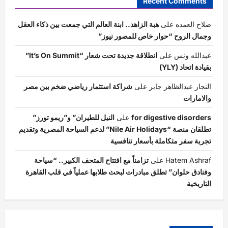
Recent Comments
صلاح العمده
على
هبة الزاهد.. ابنة العالم التي جمعت بين ذكاء العقل
وجمال الروح “حوار خاص للمصور نيوز”
عبدالله ونس
على
انطلاقة جديدة تحت شعار “It’s On Summit”
بقيادة اتحاد (YLY)
النجار عبدالظاهر جابر
على
شراكة استثمار رياضي ضخم بين مصر
والامارات
for digestive disorders
على
النيل للطيران” و”ريمو تورز”
تطلقان منصة “Nile Air Holidays” لدعم السياحة المصرية وتقديم
تجربة سفر متكاملة بأسعار تنافسية
Hatem Ashraf
على
تزامناً مع افتتاح المتحف الكبير.. “سياحة
وفنادق حلوان” تطلق مبادرات لبحث طلابها عملياً في قلب القاهرة
التاريخية