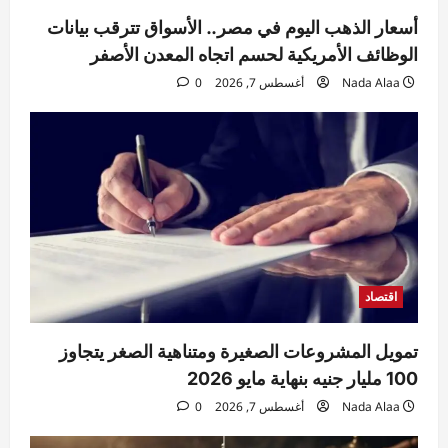
استقرار سعر الدولار في البنوك المصرية
أسعار الذهب اليوم في مصر.. الأسواق تترقب بيانات
Nada Alaa
أغسطس 7, 2026
0
3
الوظائف الأمريكية لحسم اتجاه المعدن الأصفر
Nada Alaa
أغسطس 7, 2026
0
حوادث
السيطرة على حريق منزل مهجور في كفر
شكر دون إصابات.. والتحقيقات تكشف
الملابسات
4
Raneem
أغسطس 7, 2026
0
حوادث
مقتل مسن بورسعيد.. العثور على رجل مُقيد
اليدين والقدمين داخل منزله والأمن يكثف
التحريات
اقتصاد
5
Raneem
أغسطس 7, 2026
0
تمويل المشروعات الصغيرة ومتناهية الصغر يتجاوز
100 مليار جنيه بنهاية مايو 2026
Nada Alaa
أغسطس 7, 2026
0