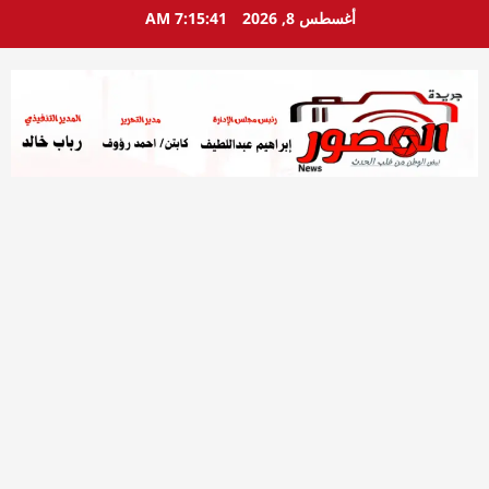
خطي
أغسطس 8, 2026
7:15:43 AM
لى
لمحتوى