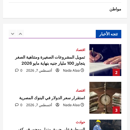
مواطن
اقتصاد
تمويل المشروعات الصغيرة ومتناهية الصغر
يتجاوز 100 مليار جنيه بنهاية مايو 2026
Nada Alaa
أغسطس 7, 2026
0
تتجه الأخبار
2
اقتصاد
استقرار سعر الدولار في البنوك المصرية
Nada Alaa
أغسطس 7, 2026
0
3
حوادث
السيطرة على حريق منزل مهجور في كفر
شكر دون إصابات.. والتحقيقات تكشف
الملابسات
4
Raneem
أغسطس 7, 2026
0
حوادث
مقتل مسن بورسعيد.. العثور على رجل مُقيد