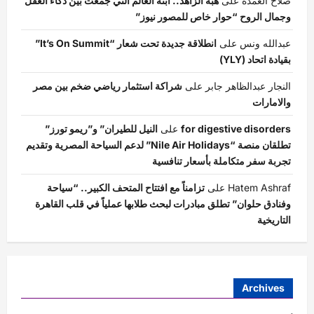
صلاح العمده
على
هبة الزاهد.. ابنة العالم التي جمعت بين ذكاء العقل
وجمال الروح “حوار خاص للمصور نيوز”
عبدالله ونس
على
انطلاقة جديدة تحت شعار “It’s On Summit”
بقيادة اتحاد (YLY)
النجار عبدالظاهر جابر
على
شراكة استثمار رياضي ضخم بين مصر
والامارات
for digestive disorders
على
النيل للطيران” و”ريمو تورز”
تطلقان منصة “Nile Air Holidays” لدعم السياحة المصرية وتقديم
تجربة سفر متكاملة بأسعار تنافسية
Hatem Ashraf
على
تزامناً مع افتتاح المتحف الكبير.. “سياحة
وفنادق حلوان” تطلق مبادرات لبحث طلابها عملياً في قلب القاهرة
التاريخية
Archives