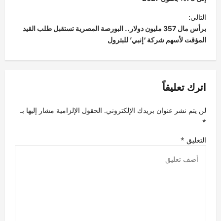
فّ
ح
التالي:
برأس مال 357 مليون دولار.. البورصة المصرية تستقبل طلب القيد
ا
المؤقت لأسهم شركة ‘إنبي’ للبترول
ل
م
ق
اترك تعليقاً
ا
ل
لن يتم نشر عنوان بريدك الإلكتروني.
الحقول الإلزامية مشار إليها بـ
ا
*
ت
التعليق
*