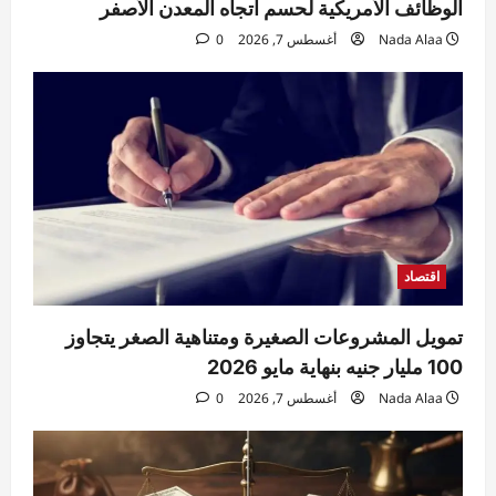
3
الوظائف الأمريكية لحسم اتجاه المعدن الأصفر
Nada Alaa
أغسطس 7, 2026
0
حوادث
السيطرة على حريق منزل مهجور في كفر
شكر دون إصابات.. والتحقيقات تكشف
الملابسات
4
Raneem
أغسطس 7, 2026
0
حوادث
مقتل مسن بورسعيد.. العثور على رجل مُقيد
اليدين والقدمين داخل منزله والأمن يكثف
التحريات
اقتصاد
5
Raneem
أغسطس 7, 2026
0
تمويل المشروعات الصغيرة ومتناهية الصغر يتجاوز
100 مليار جنيه بنهاية مايو 2026
Nada Alaa
أغسطس 7, 2026
0