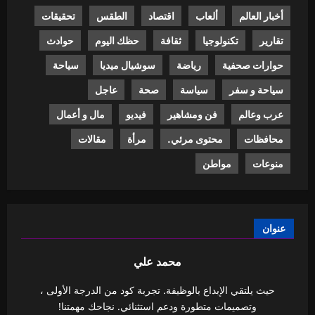
أخبار العالم
ألعاب
اقتصاد
الطقس
تحقيقات
تقارير
تكنولوجيا
ثقافة
حظك اليوم
حوادث
حوارات صحفية
رياضة
سوشيال ميديا
سياحة
سياحة و سفر
سياسة
صحة
عاجل
عرب وعالم
فن ومشاهير
فيديو
مال و أعمال
محافظات
محتوى مرئي.
مرأة
مقالات
منوعات
مواطن
عنوان
محمد علي
حيث يلتقي الإبداع بالوظيفة. تجربة كود من الدرجة الأولى ،
وتصميمات متطورة ودعم استثنائي. نجاحك مهمتنا!