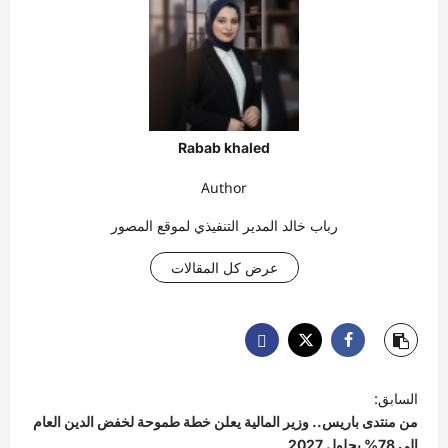
Rabab khaled
Author
رباب خالد المدير التنفيذي لموقع المصور
عرض كل المقالات
ت
السابق:
ص
من منتدى باريس.. وزير المالية يعلن خطة طموحة لخفض الدين العام
إلى 78% بحلول 2027