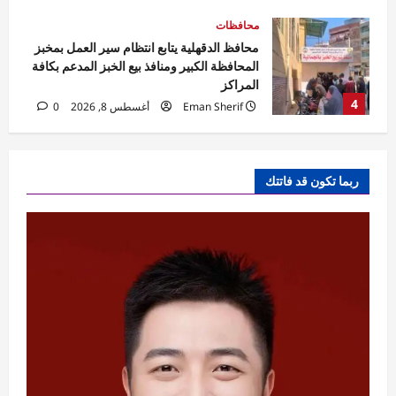
مقالات
الخليج بين مطرقة الاستنزاف وسندان
التحالفات الهشة
Rabab khaled
أغسطس 8, 2026
5
0
تقارير
كاي إنترناشونال تشيد بقوة سوق السيارات
ربما تكون قد فاتتك
المصري وتقرر تخصيص ادارة مباشرة
Rabab khaled
أغسطس 8, 2026
1
0
تقارير
القاهرة تستضيف أول ملتقى دولي في أفريقيا
لمناقشة تأثيرات تغير المناخ في هندسة الرياح
Rabab khaled
أغسطس 8, 2026
2
0
محافظات