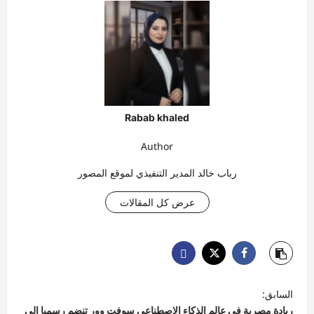
Rabab khaled
Author
رباب خالد المدير التنفيذي لموقع المصور
عرض كل المقالات
ت
السابق:
ص
ريادة مصرية في عالم الذكاء الإصطناعي سوفت وور تنضم رسميا إلى