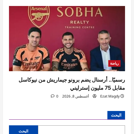
رياضة
رسميًا.. أرسنال يضم برونو جيماريش من نيوكاسل
مقابل 75 مليون إسترليني
Ezat Magdy
أغسطس 8, 2026
0
البحث
البحث