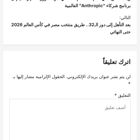
فّ
برنامج شركاء “Anthropic” العالمية
ح
التالي:
بعد التأهل إلى دور الـ32.. طريق منتخب مصر في كأس العالم 2026
ا
حتى النهائي
ل
م
ق
اترك تعليقاً
ا
ل
لن يتم نشر عنوان بريدك الإلكتروني.
الحقول الإلزامية مشار إليها بـ
ا
*
ت
التعليق
*