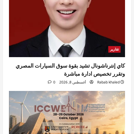
محافظ القاهرة يكرم قيادات جامعية وأوائل
خريجي طب الأسنان
Eman Sherif
أغسطس 8, 2026
0
3
محافظات
محافظ الدقهلية يتابع انتظام سير العمل بمخبز
المحافظة الكبير ومنافذ بيع الخبز المدعم بكافة
تقارير
المراكز
4
Eman Sherif
أغسطس 8, 2026
0
كاي إنترناشونال تشيد بقوة سوق السيارات المصري
مقالات
وتقرر تخصيص ادارة مباشرة
الخليج بين مطرقة الاستنزاف وسندان
Rabab khaled
أغسطس 8, 2026
0
التحالفات الهشة
Rabab khaled
أغسطس 8, 2026
5
0