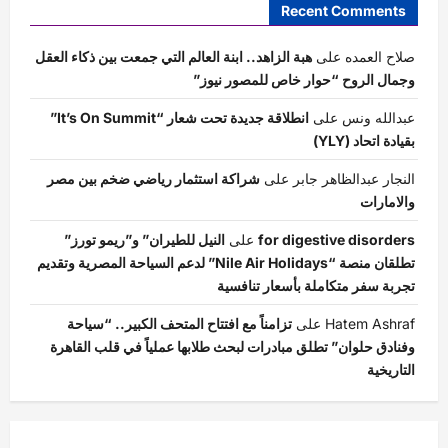
Recent Comments
صلاح العمده
على
هبة الزاهد.. ابنة العالم التي جمعت بين ذكاء العقل
وجمال الروح “حوار خاص للمصور نيوز”
عبدالله ونس
على
انطلاقة جديدة تحت شعار “It’s On Summit”
بقيادة اتحاد (YLY)
النجار عبدالظاهر جابر
على
شراكة استثمار رياضي ضخم بين مصر
والامارات
for digestive disorders
على
النيل للطيران” و”ريمو تورز”
تطلقان منصة “Nile Air Holidays” لدعم السياحة المصرية وتقديم
تجربة سفر متكاملة بأسعار تنافسية
Hatem Ashraf
على
تزامناً مع افتتاح المتحف الكبير.. “سياحة
وفنادق حلوان” تطلق مبادرات لبحث طلابها عملياً في قلب القاهرة
التاريخية