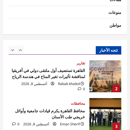
المصري وتقرر تخصيص ادارة مباشرة
Rabab khaled
أغسطس 8, 2026
منوعات
1
0
مواطن
تقارير
القاهرة تستضيف أول ملتقى دولي في أفريقيا
لمناقشة تأثيرات تغير المناخ في هندسة الرياح
Rabab khaled
أغسطس 8, 2026
تتجه الأخبار
2
0
محافظات
محافظ القاهرة يكرم قيادات جامعية وأوائل
خريجي طب الأسنان
Eman Sherif
أغسطس 8, 2026
0
3
محافظات
محافظ الدقهلية يتابع انتظام سير العمل بمخبز
المحافظة الكبير ومنافذ بيع الخبز المدعم بكافة
المراكز
4
Eman Sherif
أغسطس 8, 2026
0