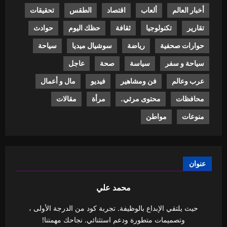
أخبار العالم
ألعاب
اقتصاد
الطقس
تحقيقات
تقارير
تكنولوجيا
ثقافة
حظك اليوم
حوادث
حوارات صحفية
رياضة
سوشيال ميديا
سياحة
سياحة و سفر
سياسة
صحة
عاجل
عرب وعالم
فن ومشاهير
فيديو
مال و أعمال
محافظات
محتوى مرئي.
مرأة
مقالات
منوعات
مواطن
عنوان
محمد علي
حيث يلتقي الإبداع بالوظيفة. تجربة كود من الدرجة الأولى ،
وتصميمات متطورة ودعم استثنائي. نجاحك مهمتنا!