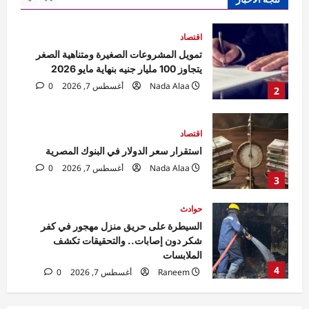
2
اقتصاد
استقرار سعر الدولار في البنوك المصرية
Nada Alaa
أغسطس 7, 2026
0
3
حوادث
السيطرة على حريق منزل مهجور في كفر
شكر دون إصابات.. والتحقيقات تكشف
الملابسات
4
Raneem
أغسطس 7, 2026
0
حوادث
مقتل مسن بورسعيد.. العثور على رجل مُقيد
اليدين والقدمين داخل منزله والأمن يكثف
التحريات
5
Raneem
أغسطس 7, 2026
0
اقتصاد