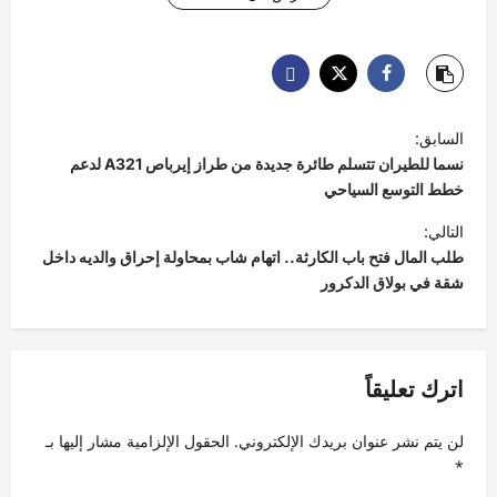
ت
السابق:
ص
نسما للطيران تتسلم طائرة جديدة من طراز إيرباص A321 لدعم
فّ
خطط التوسع السياحي
ح
التالي:
طلب المال فتح باب الكارثة.. اتهام شاب بمحاولة إحراق والديه داخل
ا
شقة في بولاق الدكرور
ل
م
ق
اترك تعليقاً
ا
ل
لن يتم نشر عنوان بريدك الإلكتروني.
الحقول الإلزامية مشار إليها بـ
ا
*