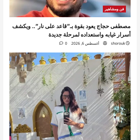
فن ومشاهير
مصطفى حجاج يعود بقوة بـ”قاعد على نار”.. ويكشف
أسرار غيابه واستعداده لمرحلة جديدة
shorouk
أغسطس 6, 2026
0