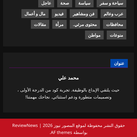
سياحة و سفر
سياسة
صحة
عاجل
عرب وعالم
فن ومشاهير
فيديو
مال و أعمال
محافظات
محتوى مرئي.
مرأة
مقالات
منوعات
مواطن
عنوان
محمد علي
حيث يلتقي الإبداع بالوظيفة. تجربة كود من الدرجة الأولى ،
وتصميمات متطورة ودعم استثنائي. نجاحك مهمتنا!
حقوق النشر محفوظة لموقع المصور نيوز 2026
|
ReviewNews
بواسطة AF themes.