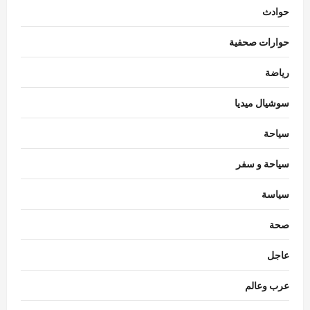
حوادث
حوارات صحفية
رياضة
سوشيال ميديا
سياحة
سياحة و سفر
سياسة
اقتصاد
صحة
استقرار سعر الدولار في البنوك المصرية
Nada Alaa
أغسطس 7, 2026
0
عاجل
3
عرب وعالم
حوادث
السيطرة على حريق منزل مهجور في كفر