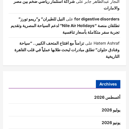
النجار عبدالظاهر جابر
على
شراكة استثمار رياضي ضخم بين مصر
والامارات
for digestive disorders
على
النيل للطيران” و”ريمو تورز”
تطلقان منصة “Nile Air Holidays” لدعم السياحة المصرية وتقديم
تجربة سفر متكاملة بأسعار تنافسية
Hatem Ashraf
على
تزامناً مع افتتاح المتحف الكبير.. “سياحة
وفنادق حلوان” تطلق مبادرات لبحث طلابها عملياً في قلب القاهرة
التاريخية
Archives
أغسطس 2026
يوليو 2026
يونيو 2026