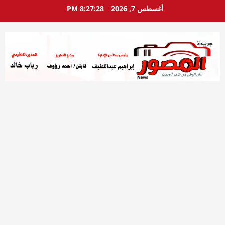
خطي
أغسطس 7, 2026
8:27:30 PM
لى
لمحتوى