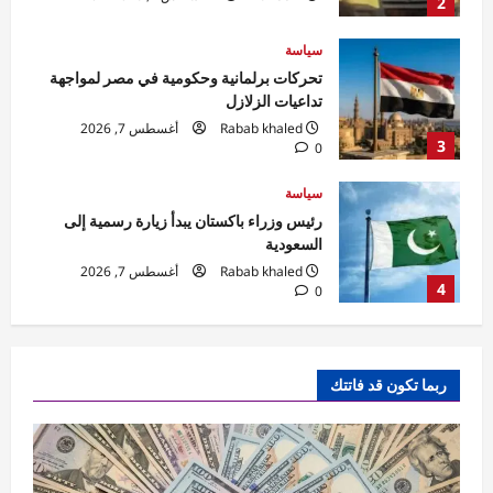
3
0
سياسة
رئيس وزراء باكستان يبدأ زيارة رسمية إلى
السعودية
Rabab khaled
أغسطس 7, 2026
4
0
محافظات
محافظ الجيزة يعلن بدء تطوير ورصف شارع
المطار بطول ١.٥ كم من منطقة المطافئ
وحتى نفق إمبابة
5
Eman Sherif
أغسطس 7, 2026
0
اقتصاد
احتياطي النقد الأجنبي بمصر يبلغ مستوى قياسياً
ربما تكون قد فاتتك
غير مسبوق
Rabab khaled
أغسطس 7, 2026
1
0
حوادث