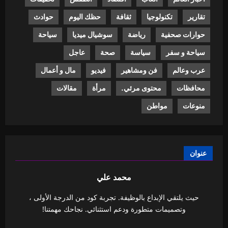
تقارير
تكنولوجيا
ثقافة
حظك اليوم
حوادث
حوارات صحفية
رياضة
سوشيال ميديا
سياحة
سياحة و سفر
سياسة
صحة
عاجل
عرب وعالم
فن ومشاهير
فيديو
مال و أعمال
محافظات
محتوى مرئي.
مرأة
مقالات
منوعات
مواطن
عنوان
محمد علي
حيث يلتقي الإبداع بالوظيفة. تجربة كود من الدرجة الأولى ،
وتصميمات متطورة ودعم استثنائي. نجاحك مهمتنا!