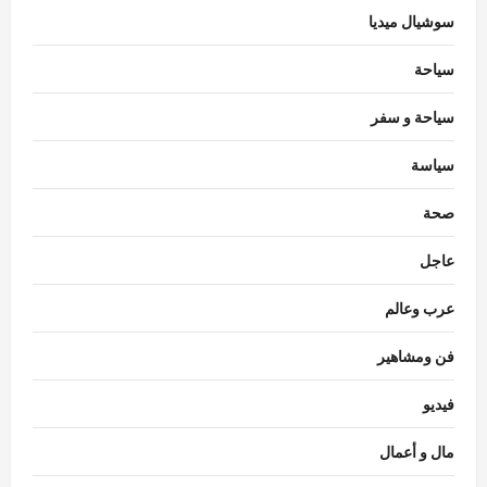
سوشيال ميديا
سياحة
سياحة و سفر
سياسة
سياسة
تحركات برلمانية وحكومية في مصر لمواجهة
صحة
تداعيات الزلازل
Rabab khaled
أغسطس 7, 2026
عاجل
3
0
عرب وعالم
سياسة
رئيس وزراء باكستان يبدأ زيارة رسمية إلى
فن ومشاهير
السعودية
Rabab khaled
أغسطس 7, 2026
فيديو
4
0
مال و أعمال
محافظات
محافظ الجيزة يعلن بدء تطوير ورصف شارع