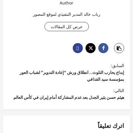
Author
رباب خالد المدير التنفيذي لموقع المصور
عرض كل المقالات
ت
السابق:
ص
إبداع يحارب التلوث.. انطلاق ورش “إعادة التدوير” لشباب العور
فّ
بمؤسسة سيد القذافي
ح
التالي:
هيثم حسن يثير الجدل بعد عدم المشاركة أمام إيران في كأس العالم
ا
ل
م
اترك تعليقاً
ق