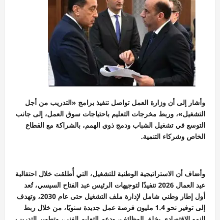
وأشار إلى أن وزارة العمل تواصل تنفيذ برامج «التدريب من أجل
التشغيل»، وربط مخرجات التعليم باحتياجات سوق العمل، إلى جانب
التوسع في تشغيل الشباب ودمج ذوي الهمم، بالشراكة مع القطاع
الخاص وشركاء التنمية.
وأضاف أن الاستراتيجية الوطنية للتشغيل، التي أُطلقت خلال احتفالية
عيد العمال 2026 تنفيذًا لتوجيهات الرئيس عبد الفتاح السيسي، تُعد
أول إطار وطني شامل لإدارة ملف التشغيل حتى عام 2030، وتهدف
إلى توفير نحو 1.4 مليون فرصة عمل جديدة سنويًا، من خلال ربط
النمو الاقتصادي بخلق الوظائف، ودعم التعليم الفني، وتطوير التدريب