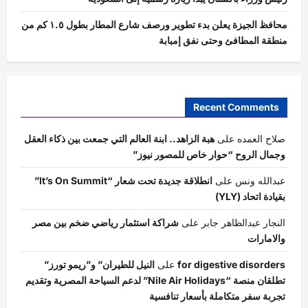
محافظ الجيزة يعلن بدء تطوير ورصف شارع المطار بطول ١.٥ كم من
منطقة المطافئ وحتى نفق إمبابة
Recent Comments
صلاح العمده
على
هبة الزاهد.. ابنة العالم التي جمعت بين ذكاء العقل
وجمال الروح “حوار خاص للمصور نيوز”
عبدالله ونس
على
انطلاقة جديدة تحت شعار “It’s On Summit”
بقيادة اتحاد (YLY)
النجار عبدالظاهر جابر
على
شراكة استثمار رياضي ضخم بين مصر
والامارات
for digestive disorders
على
النيل للطيران” و”ريمو تورز”
تطلقان منصة “Nile Air Holidays” لدعم السياحة المصرية وتقديم
تجربة سفر متكاملة بأسعار تنافسية