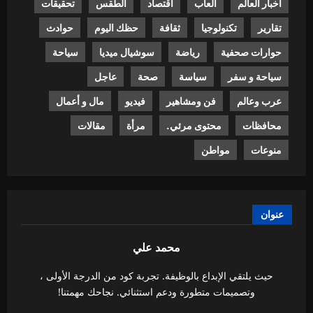
أخبار العالم
ألعاب
اقتصاد
الطقس
تحقيقات
تقارير
تكنولوجيا
ثقافة
حظك اليوم
حوادث
حوارات صحفية
رياضة
سوشيال ميديا
سياحة
سياحة و سفر
سياسة
صحة
عاجل
عرب وعالم
فن ومشاهير
فيديو
مال و أعمال
محافظات
محتوى مرئي.
مرأة
مقالات
منوعات
مواطن
عنوان
محمد علي
حيث يلتقي الإبداع بالوظيفة. تجربة كود من الدرجة الأولى ،
وتصميمات متطورة ودعم استثنائي. نجاحك مهمتنا!