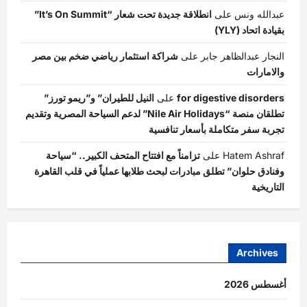
عبدالله ونس
على
انطلاقة جديدة تحت شعار “It’s On Summit”
بقيادة اتحاد (YLY)
النجار عبدالظاهر جابر
على
شراكة استثمار رياضي ضخم بين مصر
والامارات
for digestive disorders
على
النيل للطيران” و”ريمو تورز”
تطلقان منصة “Nile Air Holidays” لدعم السياحة المصرية وتقديم
تجربة سفر متكاملة بأسعار تنافسية
Hatem Ashraf
على
تزامناً مع افتتاح المتحف الكبير.. “سياحة
وفنادق حلوان” تطلق مبادرات لبحث طلابها عملياً في قلب القاهرة
التاريخية
Archives
أغسطس 2026