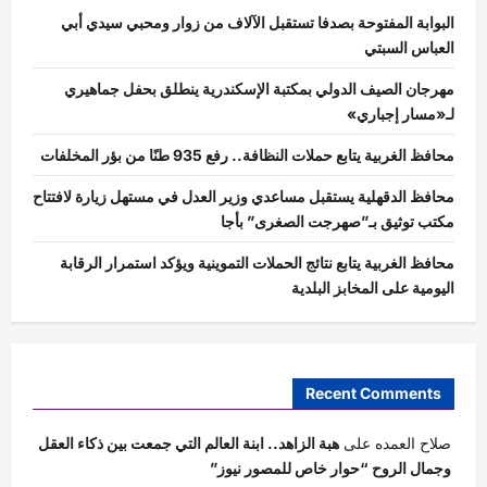
البوابة المفتوحة بصدفا تستقبل الآلاف من زوار ومحبي سيدي أبي
العباس السبتي
مهرجان الصيف الدولي بمكتبة الإسكندرية ينطلق بحفل جماهيري
لـ«مسار إجباري»
محافظ الغربية يتابع حملات النظافة.. رفع 935 طنًا من بؤر المخلفات
محافظ الدقهلية يستقبل مساعدي وزير العدل في مستهل زيارة لافتتاح
مكتب توثيق بـ”صهرجت الصغرى” بأجا
محافظ الغربية يتابع نتائج الحملات التموينية ويؤكد استمرار الرقابة
اليومية على المخابز البلدية
Recent Comments
صلاح العمده
على
هبة الزاهد.. ابنة العالم التي جمعت بين ذكاء العقل
وجمال الروح “حوار خاص للمصور نيوز”