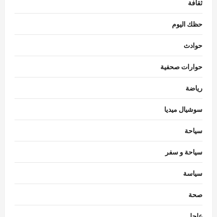
ثقافة
حظك اليوم
حوادث
حوارات صحفية
رياضة
سوشيال ميديا
سياحة
سياحة و سفر
سياسة
محافظات
محافظ الغربية يتابع حملات النظافة.. رفع 935
صحة
طنًا من بؤر المخلفات
عاجل
Eman Sherif
أغسطس 6, 2026
0