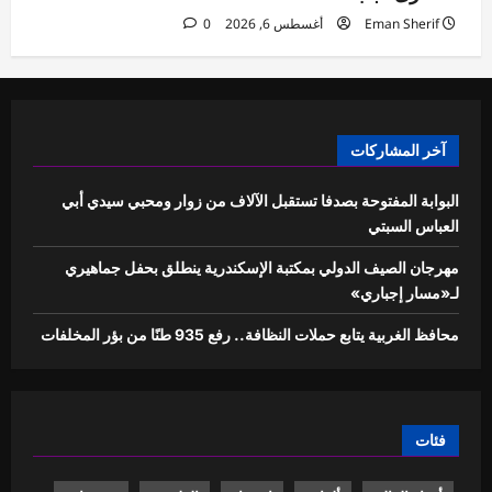
Eman Sherif
أغسطس 6, 2026
0
آخر المشاركات
البوابة المفتوحة بصدفا تستقبل الآلاف من زوار ومحبي سيدي أبي
العباس السبتي
مهرجان الصيف الدولي بمكتبة الإسكندرية ينطلق بحفل جماهيري
لـ«مسار إجباري»
محافظ الغربية يتابع حملات النظافة.. رفع 935 طنًا من بؤر المخلفات
فئات