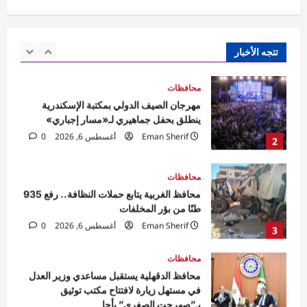
محافظات
مهرجان الصيف الدولي بمكتبة الإسكندرية
ينطلق بحفل جماهيري لـ«مسار إجباري»
Eman Sherif
أغسطس 6, 2026
0
تتجه الأخبار
2
محافظات
محافظ الغربية يتابع حملات النظافة.. رفع 935
طنًا من بؤر المخلفات
Eman Sherif
أغسطس 6, 2026
0
3
محافظات
محافظ الدقهلية يستقبل مساعدي وزير العدل
في مستهل زيارة لافتتاح مكتب توثيق
بـ”صهرجت الصغرى” بأجا
4
Eman Sherif
أغسطس 6, 2026
0
محافظات
محافظ الغربية يتابع نتائج الحملات التموينية
ويؤكد استمرار الرقابة اليومية على المخابز
البلدية