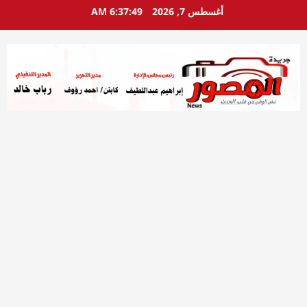
خطي
أغسطس 7, 2026
6:37:50 AM
لى
لمحتوى