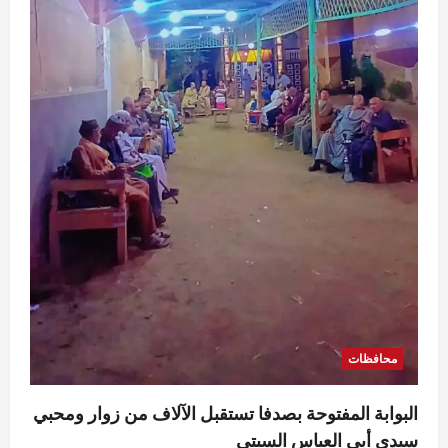
محافظات
محافظ الدقهلية يستقبل مساعدي وزير العدل
في مستهل زيارة لافتتاح مكتب توثيق
بـ”صهرجت الصغرى” بأجا
4
Eman Sherif
أغسطس 6, 2026
0
محافظات
محافظ الغربية يتابع نتائج الحملات التموينية
ويؤكد استمرار الرقابة اليومية على المخابز
البلدية
5
Eman Sherif
أغسطس 6, 2026
0
محافظات
البوابة المفتوحة بصدفا تستقبل الآلاف من زوار ومحبي
سيدي أبي العباس السبتي