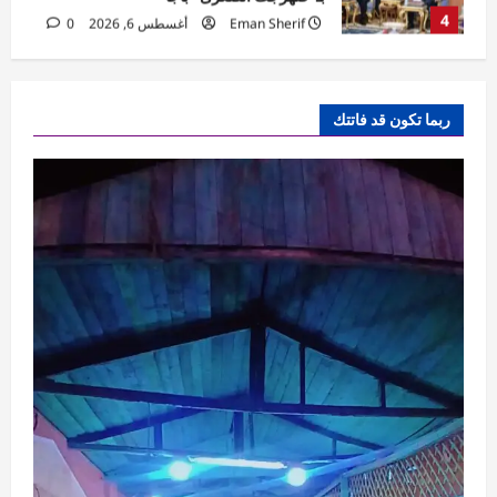
5
Eman Sherif
أغسطس 6, 2026
0
محافظات
البوابة المفتوحة بصدفا تستقبل الآلاف من زوار
ربما تكون قد فاتتك
ومحبي سيدي أبي العباس السبتي
Rabab khaled
أغسطس 7, 2026
1
0
محافظات
مهرجان الصيف الدولي بمكتبة الإسكندرية
ينطلق بحفل جماهيري لـ«مسار إجباري»
Eman Sherif
أغسطس 6, 2026
0
2
محافظات
محافظ الغربية يتابع حملات النظافة.. رفع 935
طنًا من بؤر المخلفات
Eman Sherif
أغسطس 6, 2026
0
3