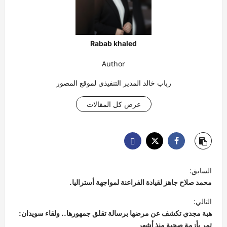
Rabab khaled
Author
رباب خالد المدير التنفيذي لموقع المصور
عرض كل المقالات
ت
السابق:
ص
محمد صلاح جاهز لقيادة الفراعنة لمواجهة أستراليا.
فّ
التالي:
ح
هبة مجدي تكشف عن مرضها برسالة تقلق جمهورها.. ولقاء سويدان:
تمر بأزمة صحية منذ أشهر