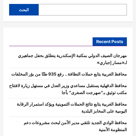
البحث
Recent Posts
مهرجان الصيف الدولي بمكتبة الإسكندرية ينطلق بحفل جماهيري
لـ«مسار إجباري»
محافظ الغربية يتابع حملات النظافة.. رفع 935 طنًا من بؤر المخلفات
محافظ الدقهلية يستقبل مساعدي وزير العدل في مستهل زيارة لافتتاح
مكتب توثيق بـ”صهرجت الصغرى” بأجا
محافظ الغربية يتابع نتائج الحملات التموينية ويؤكد استمرار الرقابة
اليومية على المخابز البلدية
محافظ الوادي الجديد تلتقي مدير الأمن لبحث مشروعات دعم
المنظومة الأمنية