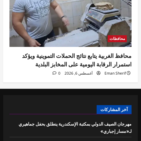
محافظات
محافظ الغربية يتابع نتائج الحملات التموينية ويؤكد
استمرار الرقابة اليومية على المخابز البلدية
Eman Sherif
أغسطس 6, 2026
0
آخر المشاركات
مهرجان الصيف الدولي بمكتبة الإسكندرية ينطلق بحفل جماهيري
لـ«مسار إجباري»