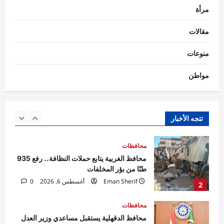
مرأة
محافظات
مهرجان الصيف الدولي بمكتبة الإسكندرية
مقالات
ينطلق بحفل جماهيري لـ«مسار إجباري»
Eman Sherif
أغسطس 6, 2026
0
منوعات
1
مواطن
محافظات
محافظ الغربية يتابع حملات النظافة.. رفع 935
طنًا من بؤر المخلفات
Eman Sherif
أغسطس 6, 2026
0
تتجه الأخبار
2
محافظات
محافظ الدقهلية يستقبل مساعدي وزير العدل
في مستهل زيارة لافتتاح مكتب توثيق
بـ”صهرجت الصغرى” بأجا
3
Eman Sherif
أغسطس 6, 2026
0
محافظات
محافظ الغربية يتابع نتائج الحملات التموينية