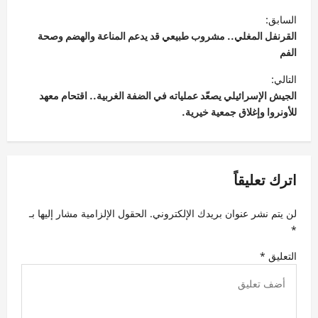
ت
السابق:
ص
القرنفل المغلي.. مشروب طبيعي قد يدعم المناعة والهضم وصحة
فّ
الفم
ح
التالي:
الجيش الإسرائيلي يصعّد عملياته في الضفة الغربية.. اقتحام معهد
ا
للأونروا وإغلاق جمعية خيرية.
ل
م
ق
اترك تعليقاً
ا
ل
لن يتم نشر عنوان بريدك الإلكتروني.
الحقول الإلزامية مشار إليها بـ
ا
*
ت
التعليق
*