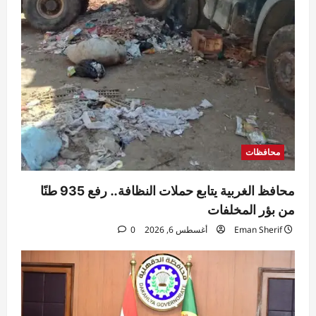
محافظات
محافظ الغربية يتابع حملات النظافة.. رفع 935 طنًا
من بؤر المخلفات
Eman Sherif
أغسطس 6, 2026
0