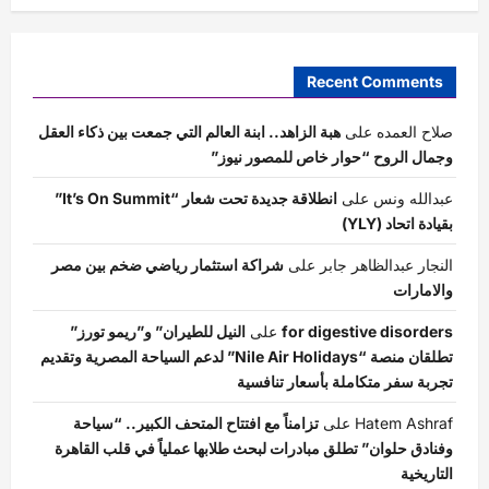
Recent Comments
صلاح العمده
على
هبة الزاهد.. ابنة العالم التي جمعت بين ذكاء العقل
وجمال الروح “حوار خاص للمصور نيوز”
عبدالله ونس
على
انطلاقة جديدة تحت شعار “It’s On Summit”
بقيادة اتحاد (YLY)
النجار عبدالظاهر جابر
على
شراكة استثمار رياضي ضخم بين مصر
والامارات
for digestive disorders
على
النيل للطيران” و”ريمو تورز”
تطلقان منصة “Nile Air Holidays” لدعم السياحة المصرية وتقديم
تجربة سفر متكاملة بأسعار تنافسية
Hatem Ashraf
على
تزامناً مع افتتاح المتحف الكبير.. “سياحة
وفنادق حلوان” تطلق مبادرات لبحث طلابها عملياً في قلب القاهرة
التاريخية