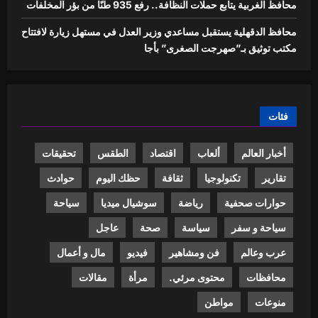
محافظ الغربية يتابع حملات النظافة.. رفع 935 طنًا من بؤر المخلفات
محافظ الدقهلية يستقبل مساعدي وزير العدل في مستهل زيارة لافتتاح
مكتب توثيق بـ”صهرجت الصغرى” بأجا
فئات
أخبار العالم
ألعاب
اقتصاد
الطقس
تحقيقات
تقارير
تكنولوجيا
ثقافة
حظك اليوم
حوادث
حوارات صحفية
رياضة
سوشيال ميديا
سياحة
سياحة و سفر
سياسة
صحة
عاجل
عرب وعالم
فن ومشاهير
فيديو
مال و أعمال
محافظات
محتوى مرئي.
مرأة
مقالات
منوعات
مواطن