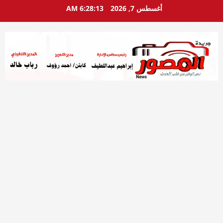
خطي
أغسطس 7, 2026
6:28:14 AM
لى
لمحتوى