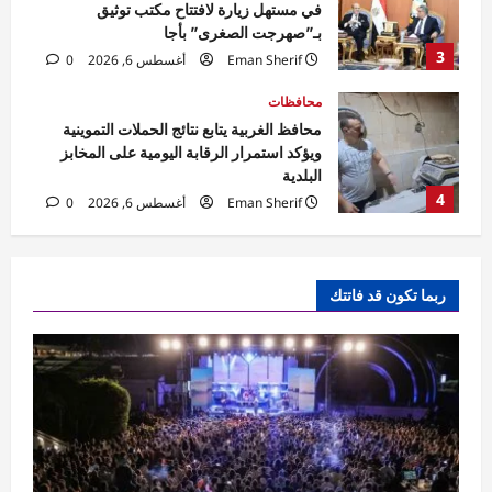
ويؤكد استمرار الرقابة اليومية على المخابز
البلدية
4
Eman Sherif
أغسطس 6, 2026
0
محافظات
محافظ الوادي الجديد تلتقي مدير الأمن لبحث
مشروعات دعم المنظومة الأمنية
Rabab khaled
أغسطس 6, 2026
5
0
محافظات
مهرجان الصيف الدولي بمكتبة الإسكندرية
ربما تكون قد فاتتك
ينطلق بحفل جماهيري لـ«مسار إجباري»
Eman Sherif
أغسطس 6, 2026
0
1
محافظات
محافظ الغربية يتابع حملات النظافة.. رفع 935
طنًا من بؤر المخلفات
Eman Sherif
أغسطس 6, 2026
0
2