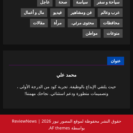
سياحة و سفر
سياسة
صحة
عاجل
عرب وعالم
فن ومشاهير
فيديو
مال و أعمال
محافظات
محتوى مرئي.
مرأة
مقالات
منوعات
مواطن
عنوان
محمد علي
حيث يلتقي الإبداع بالوظيفة. تجربة كود من الدرجة الأولى ،
وتصميمات متطورة ودعم استثنائي. نجاحك مهمتنا!
حقوق النشر محفوظة لموقع المصور نيوز 2026
|
ReviewNews
بواسطة AF themes.