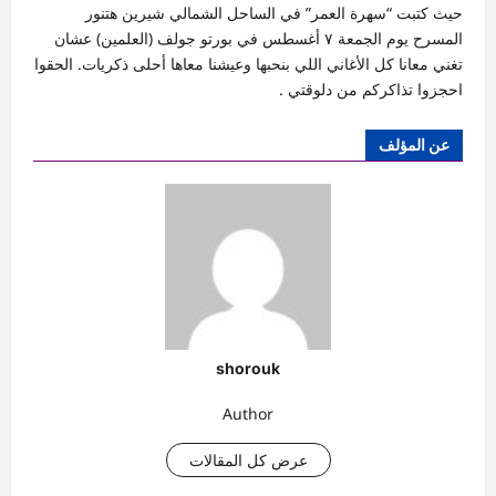
حيث كتبت “سهرة العمر” في الساحل الشمالي شيرين هتنور
المسرح يوم الجمعة ٧ أغسطس في بورتو جولف (العلمين) عشان
تغني معانا كل الأغاني اللي بنحبها وعيشنا معاها أحلى ذكريات. الحقوا
احجزوا تذاكركم من دلوقتي .
عن المؤلف
shorouk
Author
عرض كل المقالات