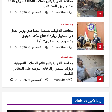
في مستهل زيارة لافتتاح مكتب توثيق
بـ”صهرجت الصغرى” بأجا
3
Eman Sherif
أغسطس 6, 2026
0
محافظات
محافظ الغربية يتابع نتائج الحملات التموينية
ويؤكد استمرار الرقابة اليومية على المخابز
البلدية
4
Eman Sherif
أغسطس 6, 2026
0
محافظات
محافظ الوادي الجديد تلتقي مدير الأمن لبحث
مشروعات دعم المنظومة الأمنية
Rabab khaled
أغسطس 6, 2026
5
0
محافظات
مهرجان الصيف الدولي بمكتبة الإسكندرية
ربما تكون قد فاتتك
ينطلق بحفل جماهيري لـ«مسار إجباري»
Eman Sherif
أغسطس 6, 2026
0
1