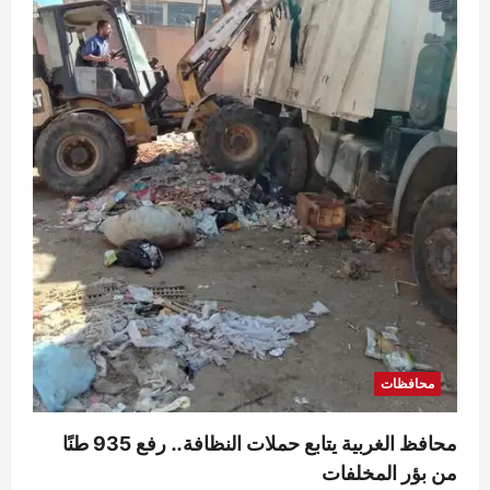
محافظ الوادي الجديد تلتقي مدير الأمن لبحث
مشروعات دعم المنظومة الأمنية
Rabab khaled
أغسطس 6, 2026
5
0
محافظات
محافظ الغربية يتابع حملات النظافة.. رفع 935 طنًا
من بؤر المخلفات