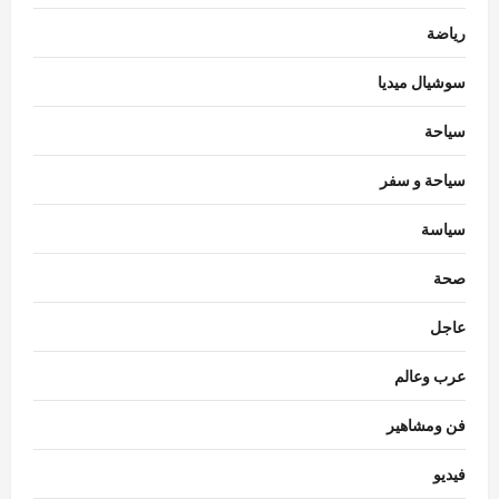
رياضة
سوشيال ميديا
سياحة
سياحة و سفر
سياسة
محافظات
محافظ الدقهلية يستقبل مساعدي وزير العدل
صحة
في مستهل زيارة لافتتاح مكتب توثيق
بـ”صهرجت الصغرى” بأجا
عاجل
3
Eman Sherif
أغسطس 6, 2026
0
عرب وعالم
محافظات
محافظ الغربية يتابع نتائج الحملات التموينية
فن ومشاهير
ويؤكد استمرار الرقابة اليومية على المخابز
البلدية
فيديو
4
Eman Sherif
أغسطس 6, 2026
0