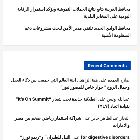
محافظ الغربية يتابع نتائج الحملات التموينية ويؤكد استمرار الرقابة
اليومية على المخابز البلدية
محافظ الوادي الجديد تلتقي مدير الأمن لبحث مشروعات دعم
المنظومة الأمنية
Recent Comments
صلاح العمده
على
هبة الزاهد.. ابنة العالم التي جمعت بين ذكاء العقل
وجمال الروح “حوار خاص للمصور نيوز”
عبدالله ونس
على
انطلاقة جديدة تحت شعار “It’s On Summit”
بقيادة اتحاد (YLY)
النجار عبدالظاهر جابر
على
شراكة استثمار رياضي ضخم بين مصر
والامارات
for digestive disorders
على
النيل للطيران” و”ريمو تورز”