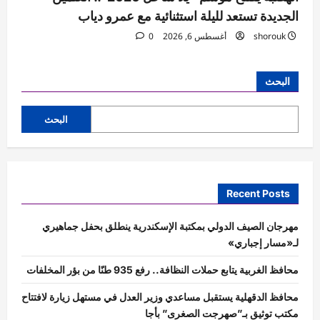
الجديدة تستعد لليلة استثنائية مع عمرو دياب
shorouk
أغسطس 6, 2026
0
البحث
البحث
Recent Posts
مهرجان الصيف الدولي بمكتبة الإسكندرية ينطلق بحفل جماهيري
لـ«مسار إجباري»
محافظ الغربية يتابع حملات النظافة.. رفع 935 طنًا من بؤر المخلفات
محافظ الدقهلية يستقبل مساعدي وزير العدل في مستهل زيارة لافتتاح
مكتب توثيق بـ”صهرجت الصغرى” بأجا