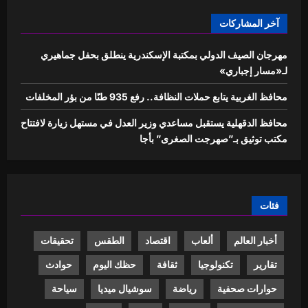
آخر المشاركات
مهرجان الصيف الدولي بمكتبة الإسكندرية ينطلق بحفل جماهيري
لـ«مسار إجباري»
محافظ الغربية يتابع حملات النظافة.. رفع 935 طنًا من بؤر المخلفات
محافظ الدقهلية يستقبل مساعدي وزير العدل في مستهل زيارة لافتتاح
مكتب توثيق بـ”صهرجت الصغرى” بأجا
فئات
أخبار العالم
ألعاب
اقتصاد
الطقس
تحقيقات
تقارير
تكنولوجيا
ثقافة
حظك اليوم
حوادث
حوارات صحفية
رياضة
سوشيال ميديا
سياحة