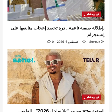
فن ومشاهير
بإطلالة صيفية ناعمة.. درة تحصد إعجاب متابعيها على
إنستجرام
shorouk
أغسطس 6, 2026
0
فن ومشاهير
الهضبة يفتتح موسم “يلا ساحل 2026”.. العلمين