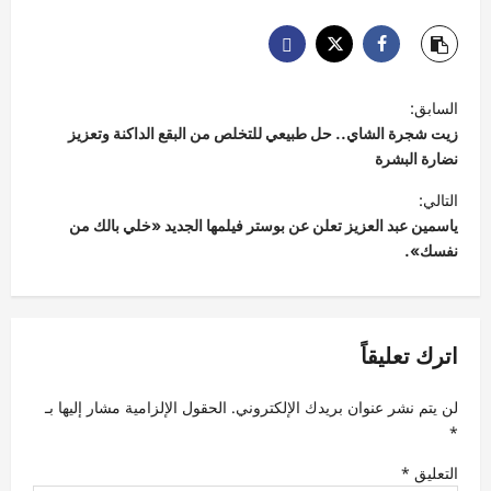
ت
السابق:
ص
زيت شجرة الشاي.. حل طبيعي للتخلص من البقع الداكنة وتعزيز
فّ
نضارة البشرة
ح
التالي:
ياسمين عبد العزيز تعلن عن بوستر فيلمها الجديد «خلي بالك من
ا
نفسك».
ل
م
ق
اترك تعليقاً
ا
ل
لن يتم نشر عنوان بريدك الإلكتروني.
الحقول الإلزامية مشار إليها بـ
ا
*
ت
التعليق
*