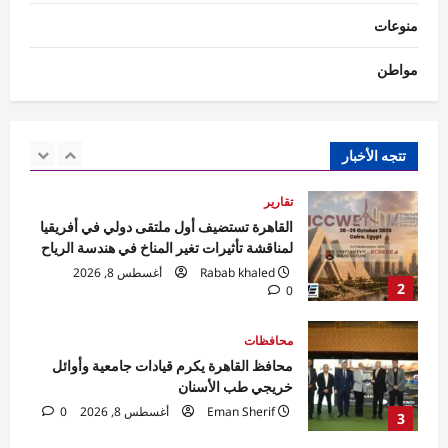
Rabab khaled
أغسطس 8, 2026
منوعات
1
0
مواطن
تقارير
القاهرة تستضيف أول ملتقى دولي في أفريقيا
لمناقشة تأثيرات تغير المناخ في هندسة الرياح
Rabab khaled
أغسطس 8, 2026
تتجه الأخبار
2
0
محافظات
محافظ القاهرة يكرم قيادات جامعية وأوائل
خريجي طب الأسنان
Eman Sherif
أغسطس 8, 2026
0
3
محافظات
محافظ الدقهلية يتابع انتظام سير العمل بمخبز
المحافظة الكبير ومنافذ بيع الخبز المدعم بكافة
المراكز
4
Eman Sherif
أغسطس 8, 2026
0