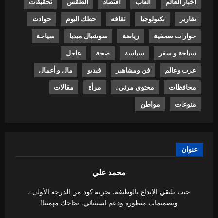
أخبار العالم
ألعاب
اقتصاد
الطقس
تحقيقات
تقارير
تكنولوجيا
ثقافة
حظك اليوم
حوادث
حوارات صحفية
رياضة
سوشيال ميديا
سياحة
سياحة و سفر
سياسة
صحة
عاجل
عرب وعالم
فن ومشاهير
فيديو
مال و أعمال
محافظات
محتوى مرئي.
مرأة
مقالات
منوعات
مواطن
عنوان
محمد علي
حيث يلتقي الإبداع بالوظيفة. تجربة كود من الدرجة الأولى ،
وتصميمات متطورة ودعم استثنائي. نجاحك مهمتنا!