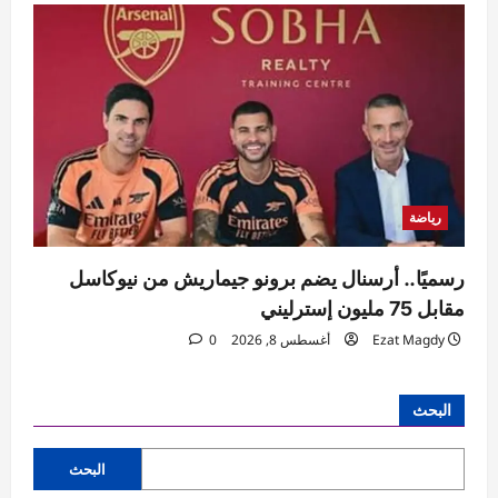
رياضة
رسميًا.. أرسنال يضم برونو جيماريش من نيوكاسل
مقابل 75 مليون إسترليني
Ezat Magdy
أغسطس 8, 2026
0
البحث
البحث