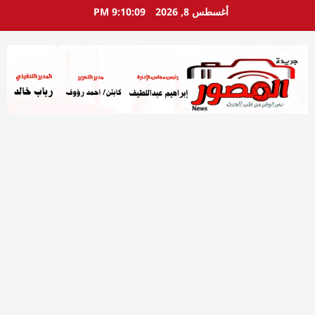
خطي
أغسطس 8, 2026
9:10:11 PM
لى
لمحتوى