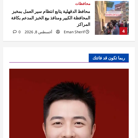
مقالات
الخليج بين مطرقة الاستنزاف وسندان
التحالفات الهشة
Rabab khaled
أغسطس 8, 2026
5
0
تقارير
كاي إنترناشونال تشيد بقوة سوق السيارات
ربما تكون قد فاتتك
المصري وتقرر تخصيص ادارة مباشرة
Rabab khaled
أغسطس 8, 2026
1
0
تقارير
القاهرة تستضيف أول ملتقى دولي في أفريقيا
لمناقشة تأثيرات تغير المناخ في هندسة الرياح
Rabab khaled
أغسطس 8, 2026
2
0
محافظات
محافظ القاهرة يكرم قيادات جامعية وأوائل