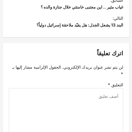
السابق:
ص
غياب مثير .. اين مجتبى خامنئي خلال جنازة والده ؟
فّ
التالي:
ح
البند 13 يشعل الجدل: هل يقيّد ملاحقة إسرائيل دولياً؟
ا
ل
م
اترك تعليقاً
ق
لن يتم نشر عنوان بريدك الإلكتروني.
الحقول الإلزامية مشار إليها بـ
ا
*
ل
التعليق
*
ا
ت