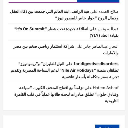
صلاح العمده
على
هبة الزاهد.. ابنة العالم التي جمعت بين ذكاء العقل
وجمال الروح “حوار خاص للمصور نيوز”
عبدالله ونس
على
انطلاقة جديدة تحت شعار “It’s On Summit”
بقيادة اتحاد (YLY)
النجار عبدالظاهر جابر
على
شراكة استثمار رياضي ضخم بين مصر
والامارات
for digestive disorders
على
النيل للطيران” و”ريمو تورز”
تطلقان منصة “Nile Air Holidays” لدعم السياحة المصرية وتقديم
تجربة سفر متكاملة بأسعار تنافسية
Hatem Ashraf
على
تزامناً مع افتتاح المتحف الكبير.. “سياحة
وفنادق حلوان” تطلق مبادرات لبحث طلابها عملياً في قلب القاهرة
التاريخية