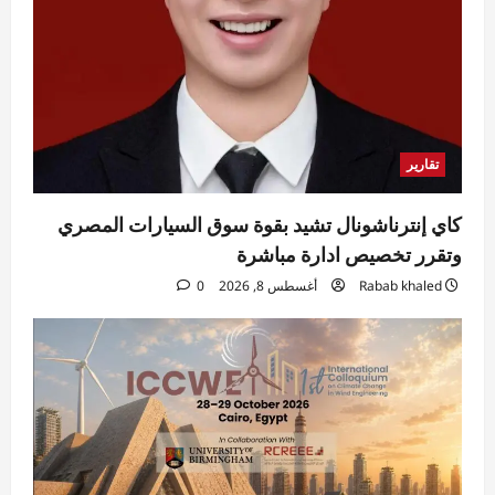
خريجي طب الأسنان
Eman Sherif
أغسطس 8, 2026
0
3
محافظات
محافظ الدقهلية يتابع انتظام سير العمل بمخبز
المحافظة الكبير ومنافذ بيع الخبز المدعم بكافة
تقارير
المراكز
4
Eman Sherif
أغسطس 8, 2026
0
كاي إنترناشونال تشيد بقوة سوق السيارات المصري
مقالات
وتقرر تخصيص ادارة مباشرة
الخليج بين مطرقة الاستنزاف وسندان
Rabab khaled
أغسطس 8, 2026
0
التحالفات الهشة
Rabab khaled
أغسطس 8, 2026
5
0