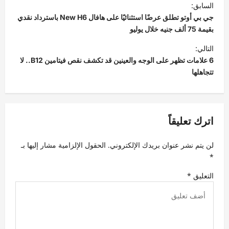
السابق:
ص
جي بي أوتو تطلق عرضًا استثنائيًا على هافال New H6 باسترداد نقدي
فّ
بقيمة 75 ألف جنيه خلال يوليو
ح
التالي:
6 علامات تظهر على الوجه والعينين قد تكشف نقص فيتامين B12.. لا
ا
تتجاهلها
ل
م
ق
اترك تعليقاً
ا
ل
لن يتم نشر عنوان بريدك الإلكتروني.
الحقول الإلزامية مشار إليها بـ
ا
*
ت
التعليق
*