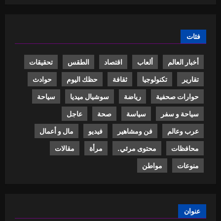
فئات
أخبار العالم
ألعاب
اقتصاد
الطقس
تحقيقات
تقارير
تكنولوجيا
ثقافة
حظك اليوم
حوادث
حوارات صحفية
رياضة
سوشيال ميديا
سياحة
سياحة و سفر
سياسة
صحة
عاجل
عرب وعالم
فن ومشاهير
فيديو
مال و أعمال
محافظات
محتوى مرئي.
مرأة
مقالات
منوعات
مواطن
عنوان