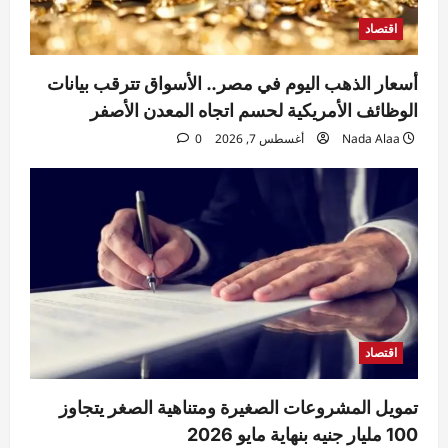
اقتصاد
اقتصاد
استقرار سعر الدولار في البنوك المصرية
أسعار الذهب اليوم في مصر.. الأسواق تترقب بيانات
Nada Alaa
أغسطس 7, 2026
0
3
الوظائف الأمريكية لحسم اتجاه المعدن الأصفر
Nada Alaa
أغسطس 7, 2026
0
حوادث
السيطرة على حريق منزل مهجور في كفر
شكر دون إصابات.. والتحقيقات تكشف
الملابسات
4
Raneem
أغسطس 7, 2026
0
حوادث
مقتل مسن بورسعيد.. العثور على رجل مُقيد
اليدين والقدمين داخل منزله والأمن يكثف
التحريات
اقتصاد
5
Raneem
أغسطس 7, 2026
0
تمويل المشروعات الصغيرة ومتناهية الصغر يتجاوز
100 مليار جنيه بنهاية مايو 2026