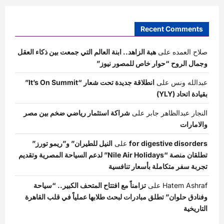
Recent Comments
صلاح العمده
على
هبة الزاهد.. ابنة العالم التي جمعت بين ذكاء العقل
وجمال الروح “حوار خاص للمصور نيوز”
عبدالله ونس
على
انطلاقة جديدة تحت شعار “It’s On Summit”
بقيادة اتحاد (YLY)
النجار عبدالظاهر جابر
على
شراكة استثمار رياضي ضخم بين مصر
والامارات
for digestive disorders
على
النيل للطيران” و”ريمو تورز”
تطلقان منصة “Nile Air Holidays” لدعم السياحة المصرية وتقديم
تجربة سفر متكاملة بأسعار تنافسية
Hatem Ashraf
على
تزامناً مع افتتاح المتحف الكبير.. “سياحة
وفنادق حلوان” تطلق مبادرات لبحث طلابها عملياً في قلب القاهرة
التاريخية