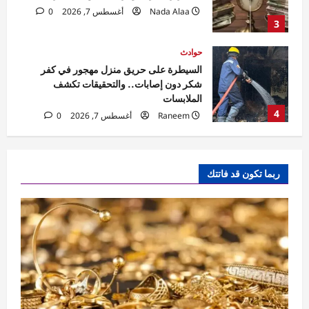
الملابسات
4
Raneem
أغسطس 7, 2026
0
حوادث
مقتل مسن بورسعيد.. العثور على رجل مُقيد
اليدين والقدمين داخل منزله والأمن يكثف
التحريات
5
Raneem
أغسطس 7, 2026
0
اقتصاد
أسعار الذهب اليوم في مصر.. الأسواق تترقب
ربما تكون قد فاتتك
بيانات الوظائف الأمريكية لحسم اتجاه المعدن
الأصفر
1
Nada Alaa
أغسطس 7, 2026
0
اقتصاد
تمويل المشروعات الصغيرة ومتناهية الصغر
يتجاوز 100 مليار جنيه بنهاية مايو 2026
Nada Alaa
أغسطس 7, 2026
0
2