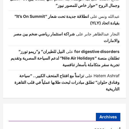
وجمال الروح “حوار خاص للمصور نيوز”
عبدالله ونس
على
انطلاقة جديدة تحت شعار “It’s On Summit”
بقيادة اتحاد (YLY)
النجار عبدالظاهر جابر
على
شراكة استثمار رياضي ضخم بين مصر
والامارات
for digestive disorders
على
النيل للطيران” و”ريمو تورز”
تطلقان منصة “Nile Air Holidays” لدعم السياحة المصرية وتقديم
تجربة سفر متكاملة بأسعار تنافسية
Hatem Ashraf
على
تزامناً مع افتتاح المتحف الكبير.. “سياحة
وفنادق حلوان” تطلق مبادرات لبحث طلابها عملياً في قلب القاهرة
التاريخية
Archives