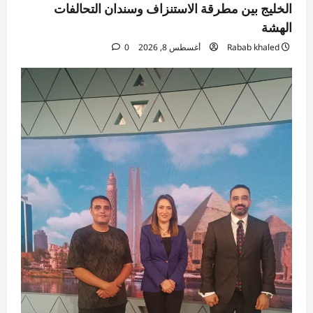
0
الخليج بين مطرقة الاستنزاف وسندان التحالفات
الهشة
مقالات
ليليان خليل/ تكتب النجاح الحقيقى هو أن تفتح
Rabab khaled
أغسطس 8, 2026
0
الباب لغيرك لا أن تعلقه .
Rabab khaled
أغسطس 8, 2026
4
0
رياضة
المصري يبدأ معسكره في مراكش المغربية
استعدادًا للموسم الجديد
Rabab khaled
أغسطس 8, 2026
5
0