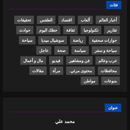
فئات
أخبار العالم
ألعاب
اقتصاد
الطقس
تحقيقات
تقارير
تكنولوجيا
ثقافة
حظك اليوم
حوادث
حوارات صحفية
رياضة
سوشيال ميديا
سياحة
سياحة و سفر
سياسة
صحة
عاجل
عرب وعالم
فن ومشاهير
فيديو
مال و أعمال
محافظات
محتوى مرئي.
مرأة
مقالات
منوعات
مواطن
عنوان
محمد علي