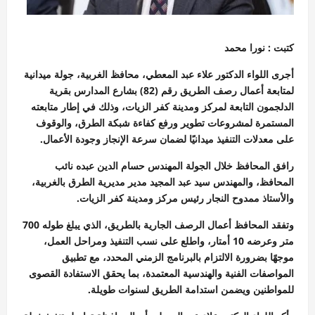
كتبت : نورا محمد
أجرى اللواء الدكتور علاء عبد المعطي، محافظ الغربية، جولة ميدانية
لمتابعة أعمال رصف الطريق رقم (82) بشارع المدارس بقرية
الدلجمون التابعة لمركز ومدينة كفر الزيات، وذلك في إطار متابعته
المستمرة لمشروعات تطوير ورفع كفاءة شبكة الطرق، والوقوف
على معدلات التنفيذ ميدانيًا لضمان سرعة الإنجاز وجودة الأعمال.
رافق المحافظ خلال الجولة المهندس حسام الدين عبده نائب
المحافظ، والمهندس سيد عبد المجيد مدير مديرية الطرق بالغربية،
والأستاذ ممدوح النجار رئيس مركز ومدينة كفر الزيات.
وتفقد المحافظ أعمال الرصف الجارية بالطريق، الذي يبلغ طوله 700
متر وعرضه 10 أمتار، واطلع على نسب التنفيذ ومراحل العمل،
موجهًا بضرورة الالتزام بالبرنامج الزمني المحدد، مع تطبيق
المواصفات الفنية والهندسية المعتمدة، بما يحقق الاستفادة القصوى
للمواطنين ويضمن استدامة الطريق لسنوات طويلة.