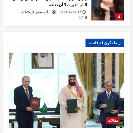
استعدادًا للموسم الجديد
Rabab khaled
أغسطس 8, 2026
5
0
مقالات
الخليج بين مطرقة الاستنزاف وسندان
ربما تكون قد فاتتك
التحالفات الهشة
Rabab khaled
أغسطس 8, 2026
1
0
تقارير
مصر الآن.. «بريكس» يفتح آفاقًا جديدة للتجارة
والاستثمار والصناعة المصرية
Rabab khaled
أغسطس 8, 2026
2
0
مقالات
بقلم : نسرين معتوق .. العقل العربي وإعادة
صياغة العقد الاجتماعي
مقالات
Rabab khaled
أغسطس 8, 2026
3