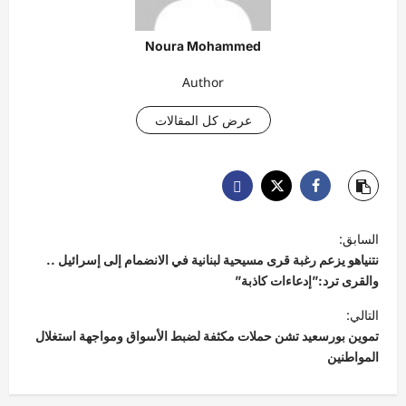
Noura Mohammed
Author
عرض كل المقالات
ت
السابق:
ص
نتنياهو يزعم رغبة قرى مسيحية لبنانية في الانضمام إلى إسرائيل ..
فّ
والقرى ترد:”إدعاءات كاذبة”
ح
التالي:
تموين بورسعيد تشن حملات مكثفة لضبط الأسواق ومواجهة استغلال
ا
المواطنين
ل
م