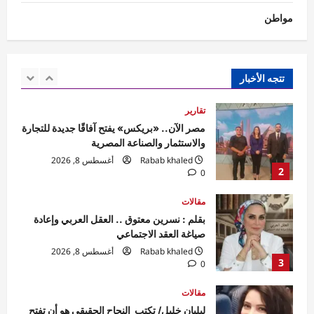
مواطن
تقارير
مصر الآن.. «بريكس» يفتح آفاقًا جديدة للتجارة
والاستثمار والصناعة المصرية
Rabab khaled
أغسطس 8, 2026
تتجه الأخبار
2
0
مقالات
بقلم : نسرين معتوق .. العقل العربي وإعادة
صياغة العقد الاجتماعي
Rabab khaled
أغسطس 8, 2026
3
0
مقالات
ليليان خليل/ تكتب النجاح الحقيقى هو أن تفتح
الباب لغيرك لا أن تعلقه .
Rabab khaled
أغسطس 8, 2026
4
0
رياضة
المصري يبدأ معسكره في مراكش المغربية