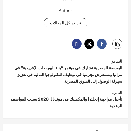
Author
عرض كل المقالات
ت
السابق:
ص
البورصة المصرية تشارك في مؤتمر “بناء البورصات الإفريقية” في
فّ
تنزانيا وتستعرض تجربتها في توظيف التكنولوجيا المالية في تعزيز
سهولة الوصول إلى السوق المصرية
ح
التالي:
ا
تأجيل مواجهة إنجلترا والمكسيك في مونديال 2026 بسبب العواصف
ل
الرعدية
م
ق
ا