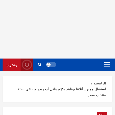
يشترك
القائمة
الرئيسية
الرئيسية
استقبال مميز.. أتلانتا يونايتد يكرّم هاني أبو ريده ويحتفي ببعثة
منتخب مصر
رياضة