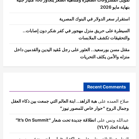
بنهاية مايو 2026
استقرار سعر الدولار في البنوك المصرية
السيطرة على حريق منزل مهجور في كفر شكر دون إصابات..
والتحقيقات تكشف الملابسات
مقتل مسن بورسعيد.. العثور على رجل مُقيد اليدين والقدمين داخل
منزله والأمن يكثف التحريات
Recent Comments
صلاح العمده
على
هبة الزاهد.. ابنة العالم التي جمعت بين ذكاء العقل
وجمال الروح “حوار خاص للمصور نيوز”
عبدالله ونس
على
انطلاقة جديدة تحت شعار “It’s On Summit”
بقيادة اتحاد (YLY)
النجار عبدالظاهر جابر
على
شراكة استثمار رياضي ضخم بين مصر