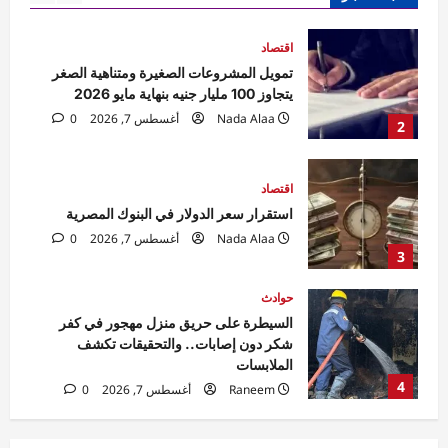
اقتصاد
استقرار سعر الدولار في البنوك المصرية
Nada Alaa
أغسطس 7, 2026
0
3
حوادث
السيطرة على حريق منزل مهجور في كفر
شكر دون إصابات.. والتحقيقات تكشف
الملابسات
4
Raneem
أغسطس 7, 2026
0
حوادث
مقتل مسن بورسعيد.. العثور على رجل مُقيد
اليدين والقدمين داخل منزله والأمن يكثف
التحريات
5
Raneem
أغسطس 7, 2026
0
اقتصاد