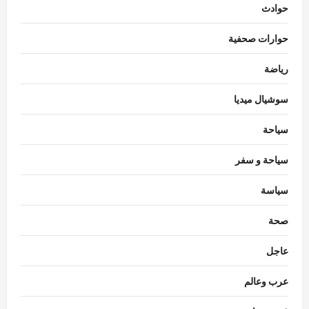
حوادث
حوارات صحفية
رياضة
سوشيال ميديا
سياحة
سياحة و سفر
سياسة
اقتصاد
صحة
استقرار سعر الدولار في البنوك المصرية
Nada Alaa
أغسطس 7, 2026
0
عاجل
3
عرب وعالم
حوادث
السيطرة على حريق منزل مهجور في كفر