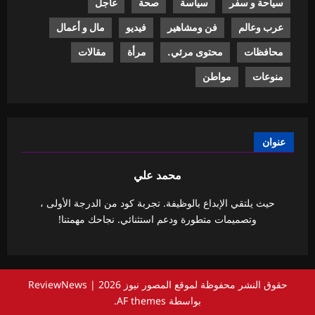
سياحة و سفر
سياسة
صحة
عاجل
عرب وعالم
فن ومشاهير
فيديو
مال و أعمال
محافظات
محتوى مرئي.
مرأة
مقالات
منوعات
مواطن
عنوان
محمد علي
حيث يلتقي الإبداع بالوظيفة. تجربة كود من الدرجة الأولى ،
وتصميمات متطورة ودعم استثنائي. نجاحك مهمتنا!
حقوق النشر محفوظة لموقع المصور نيوز 2026
|
ReviewNews
بواسطة AF themes.