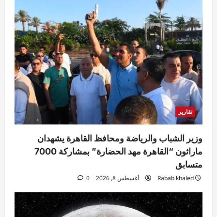
0
أخبار العالم
الصين تطلق إنجازاً فضائياً بخريطة جيولوجية
مفصلة للقمر
Rabab khaled
أغسطس 8, 2026
2
0
محافظات
الريفي يشارك في احتفالات مولد سيدي أبي
العباس السبتي بصدفا ويزور عدداً من
تقارير
الشخصيات العامة
3
Rabab khaled
أغسطس 8, 2026
0
وزير الشباب والرياضة ومحافظ القاهرة يشهدان
رياضة
ماراثون “القاهرة مهد الحضارة” بمشاركة 7000
رسميًا.. أرسنال يضم برونو جيماريش من
متسابق
نيوكاسل مقابل 75 مليون إسترليني
Rabab khaled
أغسطس 8, 2026
0
Ezat Magdy
أغسطس 8, 2026
0
4
رياضة