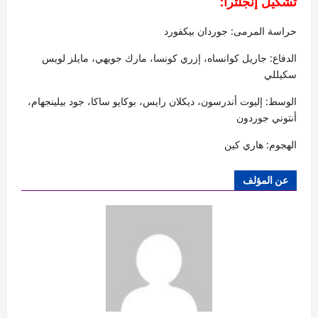
تشكيل إنجلترا:
حراسة المرمى: جوردان بيكفورد
الدفاع: جاريل كوانساه، إزري كونسا، مارك جويهي، مايلز لويس
سكيللي
الوسط: إليوت أندرسون، ديكلان رايس، بوكايو ساكا، جود بيلينجهام،
أنتوني جوردون
الهجوم: هاري كين
عن المؤلف