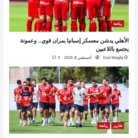
رياضة
الأهلي يدشن معسكر إسبانيا بمران قوي.. وعموتة
يجتمع باللاعبين
Ezat Magdy
أغسطس 8, 2026
0
تقارير
رياضة