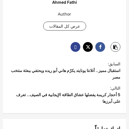
Ahmed Fathi
Author
عرض كل المقالات
ت
السابق:
ص
استقبال مميز.. أتلانتا يونايتد يكرّم هاني أبو ريده ويحتفي ببعثة منتخب
فّ
مصر
ح
التالي:
5 أحجار كريمة يفضلها عشاق الطاقة الإيجابية في الصيف.. تعرف
ا
على أبرزها
ل
م
ق
اترك تعليقاً