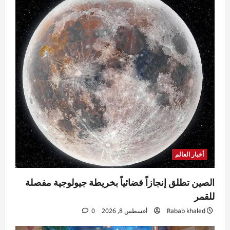
الأهلي يدشن معسكر إسبانيا بمران قوي..
وعموتة يجتمع باللاعبين
Ezat Magdy
أغسطس 8, 2026
0
5
أخبار العالم
الصين تطلق إنجازاً فضائياً بخريطة جيولوجية مفصلة
للقمر
Rabab khaled
أغسطس 8, 2026
0