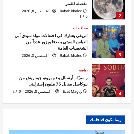
العباس السبتي بصدفا ويزور عدداً من
الشخصيات العامة
3
Rabab khaled
أغسطس 8, 2026
0
رياضة
رسميًا.. أرسنال يضم برونو جيماريش من
نيوكاسل مقابل 75 مليون إسترليني
Ezat Magdy
أغسطس 8, 2026
0
4
رياضة
الأهلي يدشن معسكر إسبانيا بمران قوي..
وعموتة يجتمع باللاعبين
Ezat Magdy
أغسطس 8, 2026
0
5
تقارير
وزير الشباب والرياضة ومحافظ القاهرة
ربما تكون قد فاتتك
يشهدان ماراثون “القاهرة مهد الحضارة”
بمشاركة 7000 متسابق
1
Rabab khaled
أغسطس 8, 2026