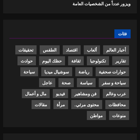
ويزور عدداً من الشخصيات العامة
فئات
أخبار العالم
ألعاب
اقتصاد
الطقس
تحقيقات
تقارير
تكنولوجيا
ثقافة
حظك اليوم
حوادث
حوارات صحفية
رياضة
سوشيال ميديا
سياحة
سياحة و سفر
سياسة
صحة
عاجل
عرب وعالم
فن ومشاهير
فيديو
مال و أعمال
محافظات
محتوى مرئي.
مرأة
مقالات
منوعات
مواطن