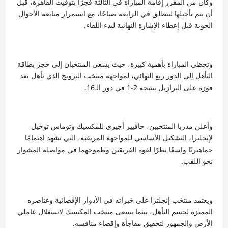
وكان من المقرر إقامة المباراة في الثالثة فجرًا بتوقيت القاهرة، قبل
أن يتم تأجيلها لتنطلق في الرابعة صباحًا، مع استمرار متابعة الأحوال
الجوية قبل إعطاء الإشارة النهائية لبدء اللقاء.
وتحظى المباراة بأهمية كبيرة، حيث يسعى المنتخبان إلى حجز بطاقة
التأهل إلى الدور ربع النهائي، لمواجهة منتخب النرويج الذي تأهل بعد
فوزه على البرازيل بنتيجة 2-1 في دور الـ16.
وأعلن مدربا المنتخبين، خافيير أجيري للمكسيك وتوماس توخيل
لإنجلترا، التشكيل الأساسي للمواجهة المرتقبة، التي تشهد اهتمامًا
جماهيريًا واسعًا نظرًا لقوة الفريقين وطموحهما في مواصلة المشوار
نحو اللقب.
ويعتمد منتخب إنجلترا على خبراته في الأدوار الإقصائية وعناصره
المميزة لحسم التأهل، بينما يسعى منتخب المكسيك لاستغلال عاملي
الأرض والجمهور لتحقيق مفاجأة وإقصاء منافسه.