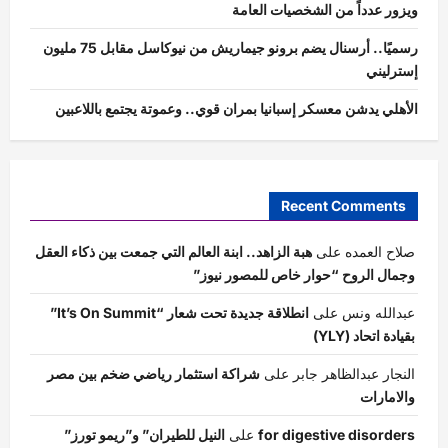
ويزور عدداً من الشخصيات العامة
رسميًا.. أرسنال يضم برونو جيماريش من نيوكاسل مقابل 75 مليون
إسترليني
الأهلي يدشن معسكر إسبانيا بمران قوي.. وعموتة يجتمع باللاعبين
Recent Comments
صلاح العمده
على
هبة الزاهد.. ابنة العالم التي جمعت بين ذكاء العقل
وجمال الروح “حوار خاص للمصور نيوز”
عبدالله ونس
على
انطلاقة جديدة تحت شعار “It’s On Summit”
بقيادة اتحاد (YLY)
النجار عبدالظاهر جابر
على
شراكة استثمار رياضي ضخم بين مصر
والامارات
for digestive disorders
على
النيل للطيران” و”ريمو تورز”