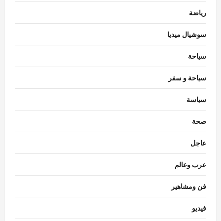
رياضة
سوشيال ميديا
سياحة
سياحة و سفر
سياسة
محافظات
الريفي يشارك في احتفالات مولد سيدي أبي
صحة
العباس السبتي بصدفا ويزور عدداً من
الشخصيات العامة
عاجل
3
Rabab khaled
أغسطس 8, 2026
0
عرب وعالم
رياضة
رسميًا.. أرسنال يضم برونو جيماريش من
فن ومشاهير
نيوكاسل مقابل 75 مليون إسترليني
Ezat Magdy
أغسطس 8, 2026
0
فيديو
4