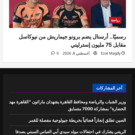
رياضة
رسميًا.. أرسنال يضم برونو جيماريش من نيوكاسل
مقابل 75 مليون إسترليني
Ezat Magdy
أغسطس 8, 2026
0
آخر المشاركات
وزير الشباب والرياضة ومحافظ القاهرة يشهدان ماراثون “القاهرة مهد
الحضارة” بمشاركة 7000 متسابق
الصين تطلق إنجازاً فضائياً بخريطة جيولوجية مفصلة للقمر
الريفي يشارك في احتفالات مولد سيدي أبي العباس السبتي بصدفا