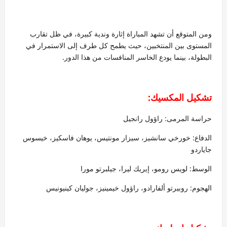
ومن المتوقع أن تشهد المباراة إثارة وندية كبيرة، في ظل تقارب
المستوى بين المنتخبين، حيث يطمح كل طرف إلى الاستمرار في
البطولة، بينما يودع الخاسر المنافسات من هذا الدور.
تشكيل المكسيك:
حراسة المرمى: راؤول رانجيل
الدفاع: خورخي سانشيز، سيزار مونتيس، يوهان فاسكيز، خيسوس
جاياردو
الوسط: لويس رومو، إيريك ليرا، جيلبرتو مورا
الهجوم: روبيرتو ألفارادو، راؤول خيمينيز، جوليان كينيونيس