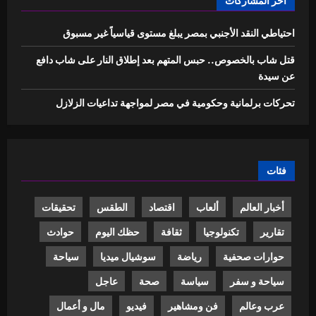
آخر المشاركات
احتياطي النقد الأجنبي بمصر يبلغ مستوى قياسياً غير مسبوق
قتل شاب بالخصوص.. حبس المتهم بعد إطلاق النار على شاب دافع
عن سيدة
تحركات برلمانية وحكومية في مصر لمواجهة تداعيات الزلازل
فئات
أخبار العالم
ألعاب
اقتصاد
الطقس
تحقيقات
تقارير
تكنولوجيا
ثقافة
حظك اليوم
حوادث
حوارات صحفية
رياضة
سوشيال ميديا
سياحة
سياحة و سفر
سياسة
صحة
عاجل
عرب وعالم
فن ومشاهير
فيديو
مال و أعمال