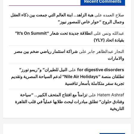
Recent Comments
صلاح العمده
على
هبة الزاهد.. ابنة العالم التي جمعت بين ذكاء العقل
وجمال الروح “حوار خاص للمصور نيوز”
عبدالله ونس
على
انطلاقة جديدة تحت شعار “It’s On Summit”
بقيادة اتحاد (YLY)
النجار عبدالظاهر جابر
على
شراكة استثمار رياضي ضخم بين مصر
والامارات
for digestive disorders
على
النيل للطيران” و”ريمو تورز”
تطلقان منصة “Nile Air Holidays” لدعم السياحة المصرية وتقديم
تجربة سفر متكاملة بأسعار تنافسية
Hatem Ashraf
على
تزامناً مع افتتاح المتحف الكبير.. “سياحة
وفنادق حلوان” تطلق مبادرات لبحث طلابها عملياً في قلب القاهرة
التاريخية