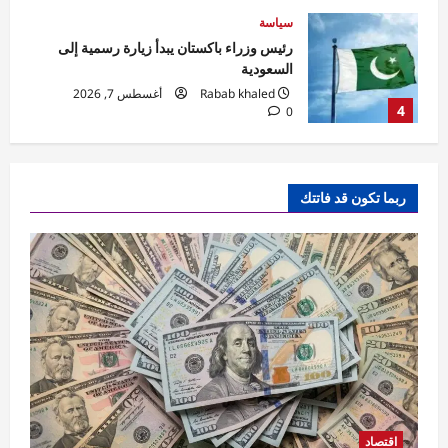
محافظات
محافظ الجيزة يعلن بدء تطوير ورصف شارع
المطار بطول ١.٥ كم من منطقة المطافئ
وحتى نفق إمبابة
5
Eman Sherif
أغسطس 7, 2026
0
اقتصاد
احتياطي النقد الأجنبي بمصر يبلغ مستوى قياسياً
ربما تكون قد فاتتك
غير مسبوق
Rabab khaled
أغسطس 7, 2026
1
0
حوادث
قتل شاب بالخصوص.. حبس المتهم بعد إطلاق
النار على شاب دافع عن سيدة
Raneem
أغسطس 7, 2026
0
2
سياسة
تحركات برلمانية وحكومية في مصر لمواجهة
اقتصاد