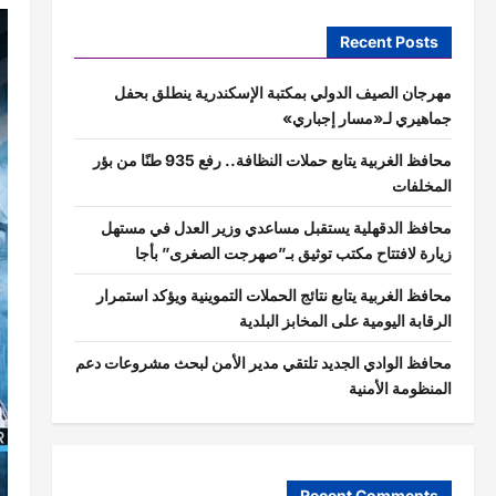
Recent Posts
مهرجان الصيف الدولي بمكتبة الإسكندرية ينطلق بحفل
جماهيري لـ«مسار إجباري»
محافظ الغربية يتابع حملات النظافة.. رفع 935 طنًا من بؤر
المخلفات
محافظ الدقهلية يستقبل مساعدي وزير العدل في مستهل
زيارة لافتتاح مكتب توثيق بـ”صهرجت الصغرى” بأجا
محافظ الغربية يتابع نتائج الحملات التموينية ويؤكد استمرار
الرقابة اليومية على المخابز البلدية
محافظ الوادي الجديد تلتقي مدير الأمن لبحث مشروعات دعم
المنظومة الأمنية
Recent Comments