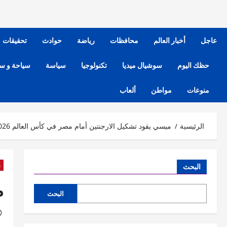
عاجل
أخبار العالم
محافظات
رياضة
حوادث
تحقيقات
حظك اليوم
سوشيال ميديا
تكنولوجيا
سياسة
سياحة و س
منوعات
مواطن
ألعاب
الرئيسية
ميسي يقود تشكيل الارجنتين أمام مصر في كأس العالم 2026
ر
البحث
م
البحث