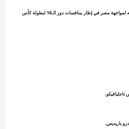
كشف ليونيل سكالوني المدير الفني لمنتخب الأرجنتين، عن تشكيل فريقه لمواجهة مصر في إطار منافسات دور الـ16 لبطولة كأس
 تاجليافيكو.
درو باريديس.