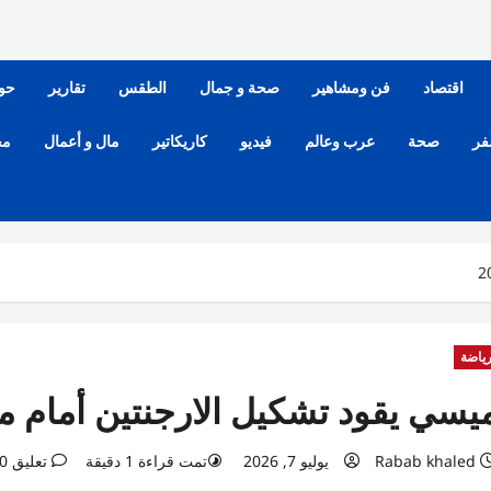
اقتصاد
فن ومشاهير
صحة و جمال
الطقس
تقارير
حو
فر
صحة
عرب وعالم
فيديو
كاريكاتير
مال و أعمال
مح
ياضة
يسي يقود تشكيل الارجنتين أمام مصر
Rabab khaled
يوليو 7, 2026
تمت قراءة 1 دقيقة
تعليق 0