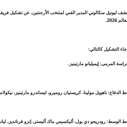
عالم 2026.
جاء التشكيل كالتالي:
اسة المرمى: إيميليانو مارتينيز.
 الدفاع: ناهويل مولينا، كريستيان روميرو، ليساندرو مارتينيز، نيكولاس
ط الوسط: رودريجو دي بول، أليكسيس ماك أليستر، إنزو فرنانديز، ليان