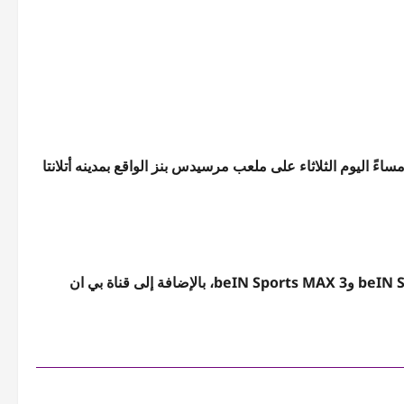
ءً اليوم الثلاثاء على ملعب مرسيدس بنز الواقع بمدينه أتلانتا
تنقل مباراة مصر والأرجنتين في كأس العالم، عبر قناتي beIN Sports MAX 1 وbeIN Sports MAX 3، بالإضافة إلى قناة بي ان