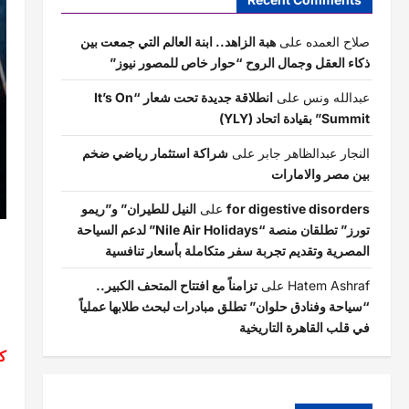
صلاح العمده
على
هبة الزاهد.. ابنة العالم التي جمعت بين
ذكاء العقل وجمال الروح “حوار خاص للمصور نيوز”
عبدالله ونس
على
انطلاقة جديدة تحت شعار “It’s On
Summit” بقيادة اتحاد (YLY)
النجار عبدالظاهر جابر
على
شراكة استثمار رياضي ضخم
بين مصر والامارات
for digestive disorders
على
النيل للطيران” و”ريمو
تورز” تطلقان منصة “Nile Air Holidays” لدعم السياحة
المصرية وتقديم تجربة سفر متكاملة بأسعار تنافسية
Hatem Ashraf
على
تزامناً مع افتتاح المتحف الكبير..
“سياحة وفنادق حلوان” تطلق مبادرات لبحث طلابها عملياً
في قلب القاهرة التاريخية
ك