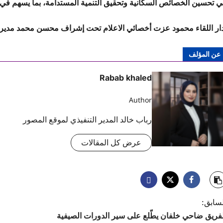
ي تحسين الخصائص السكانية وتحقيق التنمية المستدامة، بما يسهم في ب
دار اللقاء محمود عزت أخصائي الاعلام تحت إشراف محسن محمد مدير 
عن المؤلف
Rabab khaled
Author
رباب خالد المدير التنفيذي لموقع المصور
عرض كل المقالات
لسابق:
لفريق ضاحي خلفان يطّلع على سير الدورات الصيفية