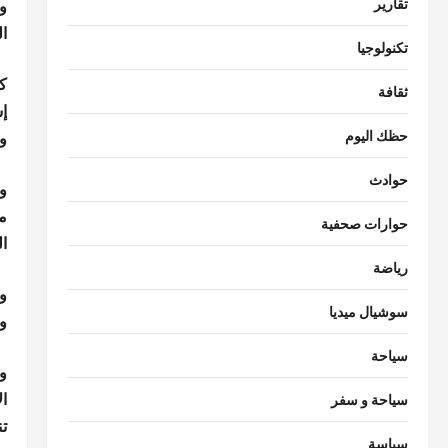
و
تقارير
ال
تكنولوجيا
ك
ثقافة
إ
و
حظك اليوم
حوادث
و
مس
حوارات صحفية
ا
رياضة
و
سوشيال ميديا
و
سياحة
و
ا
سياحة و سفر
ت
سياسة