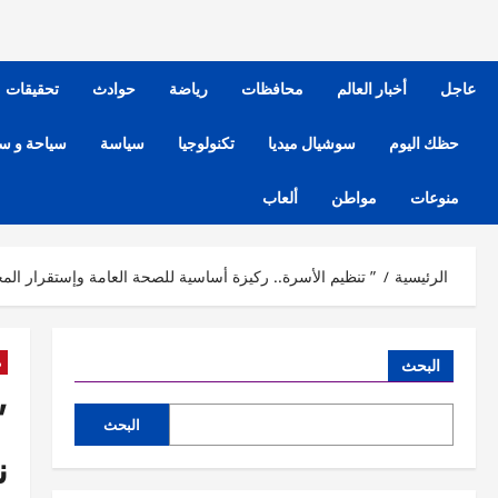
عاجل
أخبار العالم
محافظات
رياضة
حوادث
تحقيقات
حظك اليوم
سوشيال ميديا
تكنولوجيا
سياسة
سياحة و س
منوعات
مواطن
ألعاب
الرئيسية
” تنظيم الأسرة.. ركيزة أساسية للصحة العامة وإستقرار المجت
م
البحث
”
البحث
ن