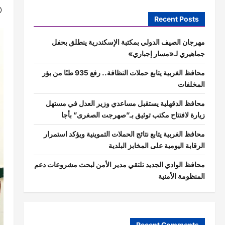
Recent Posts
مهرجان الصيف الدولي بمكتبة الإسكندرية ينطلق بحفل
جماهيري لـ«مسار إجباري»
محافظ الغربية يتابع حملات النظافة.. رفع 935 طنًا من بؤر
المخلفات
محافظ الدقهلية يستقبل مساعدي وزير العدل في مستهل
زيارة لافتتاح مكتب توثيق بـ”صهرجت الصغرى” بأجا
محافظ الغربية يتابع نتائج الحملات التموينية ويؤكد استمرار
الرقابة اليومية على المخابز البلدية
محافظ الوادي الجديد تلتقي مدير الأمن لبحث مشروعات دعم
المنظومة الأمنية
Recent Comments