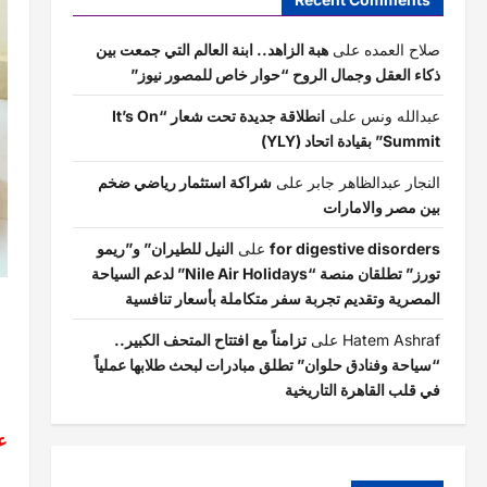
صلاح العمده
على
هبة الزاهد.. ابنة العالم التي جمعت بين
ذكاء العقل وجمال الروح “حوار خاص للمصور نيوز”
عبدالله ونس
على
انطلاقة جديدة تحت شعار “It’s On
Summit” بقيادة اتحاد (YLY)
النجار عبدالظاهر جابر
على
شراكة استثمار رياضي ضخم
بين مصر والامارات
for digestive disorders
على
النيل للطيران” و”ريمو
تورز” تطلقان منصة “Nile Air Holidays” لدعم السياحة
المصرية وتقديم تجربة سفر متكاملة بأسعار تنافسية
Hatem Ashraf
على
تزامناً مع افتتاح المتحف الكبير..
“سياحة وفنادق حلوان” تطلق مبادرات لبحث طلابها عملياً
في قلب القاهرة التاريخية
ع