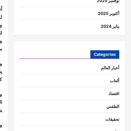
نوفمبر 2025
أف
أكتوبر 2025
ل
ود
يناير 2024
لل
و
ب
Categories
و
أخبار العالم
ي
ك
ألعاب
و
اقتصاد
ال
الطقس
ين
تحقيقات
وأ