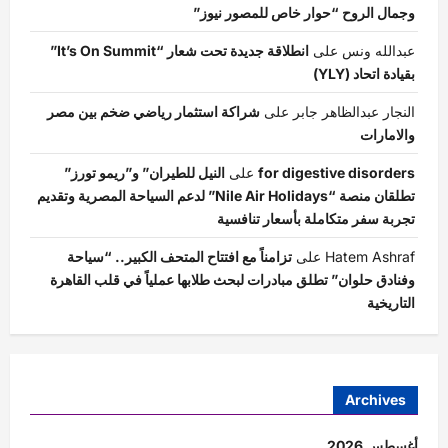
وجمال الروح “حوار خاص للمصور نيوز”
عبدالله ونس
على
انطلاقة جديدة تحت شعار “It’s On Summit”
بقيادة اتحاد (YLY)
النجار عبدالظاهر جابر
على
شراكة استثمار رياضي ضخم بين مصر
والامارات
for digestive disorders
على
النيل للطيران” و”ريمو تورز”
تطلقان منصة “Nile Air Holidays” لدعم السياحة المصرية وتقديم
تجربة سفر متكاملة بأسعار تنافسية
Hatem Ashraf
على
تزامناً مع افتتاح المتحف الكبير.. “سياحة
وفنادق حلوان” تطلق مبادرات لبحث طلابها عملياً في قلب القاهرة
التاريخية
Archives
أغسطس 2026