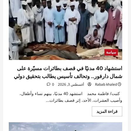
هجرة
تضرب
إسرائيل
وسط
الحرب
…
أكثر
من
268
ألف
إسرائيلي
غادروا
منذ
سياسة
2023
استشهاد 40 مدنيًا في قصف بطائرات مسيّرة على
شمال دارفور.. وتحالف تأسيس يطالب بتحقيق دولي
Rabab khaled
أغسطس 3, 2026
0
كتبت/ فاطمة محمد استشهد 40 مدنيًا، بينهم نساء وأطفال،
وأصيب العشرات، الأحد، إثر قصف بطائرات...
اقرأ
قراءة المزيد
المزيد
عن
استشهاد
40