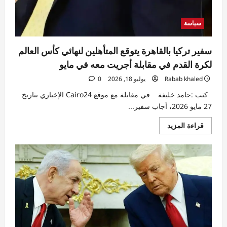
سياسة
سفير تركيا بالقاهرة يتوقع المتأهلين لنهائي كأس العالم
لكرة القدم في مقابلة أجريت معه في مايو
Rabab khaled
يوليو 18, 2026
0
كتب :حامد خليفة في مقابلة مع موقع Cairo24 الإخباري بتاريخ
27 مايو 2026، أجاب سفير...
اقرأ
قراءة المزيد
المزيد
عن
سفير
تركيا
بالقاهرة
يتوقع
المتأهلين
لنهائي
كأس
العالم
لكرة
القدم
في
مقابلة