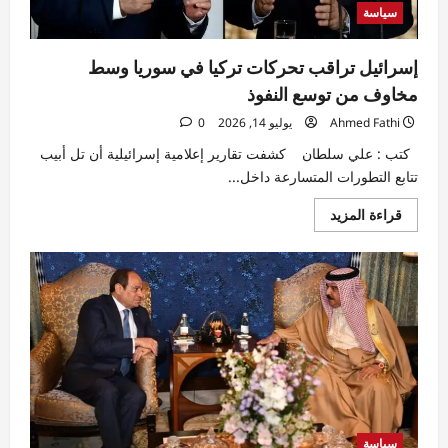
سياسة
إسرائيل تراقب تحركات تركيا في سوريا وسط
مخاوف من توسع النفوذ
Ahmed Fathi
يوليو 14, 2026
0
كتب : علي سلطان كشفت تقارير إعلامية إسرائيلية أن تل أبيب
تتابع التطورات المتسارعة داخل...
اقرأ
قراءة المزيد
المزيد
عن
إسرائيل
تراقب
تحركات
تركيا
في
سوريا
وسط
مخاوف
من
توسع
النفوذ
سياسة