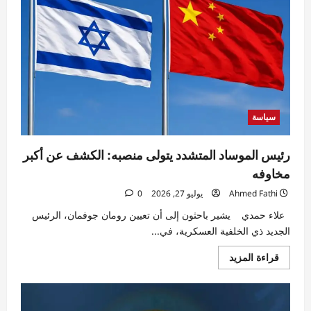
الولايات
المتحدة
وتكشف
موقفها
من
اتفاق
مضيق
هرمز
سياسة
رئيس الموساد المتشدد يتولى منصبه: الكشف عن أكبر
مخاوفه
Ahmed Fathi
يوليو 27, 2026
0
علاء حمدي يشير باحثون إلى أن تعيين رومان جوفمان، الرئيس
الجديد ذي الخلفية العسكرية، في...
اقرأ
قراءة المزيد
المزيد
عن
رئيس
الموساد
المتشدد