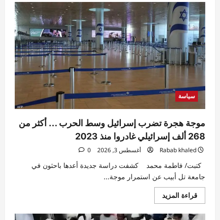
سياسة
موجة هجرة تضرب إسرائيل وسط الحرب … أكثر من
268 ألف إسرائيلي غادروا منذ 2023
Rabab khaled
أغسطس 3, 2026
0
كتبت/ فاطمة محمد كشفت دراسة جديدة أعدها باحثون في
جامعة تل أبيب عن استمرار موجة...
اقرأ
قراءة المزيد
المزيد
عن
موجة