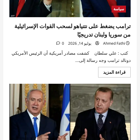
أجريت
معه
سياسة
في
مايو
ترامب يضغط على نتنياهو لسحب القوات الإسرائيلية
من سوريا ولبنان تدريجيًا
Ahmed Fathi
يوليو 14, 2026
0
كتب : علي سلطان كشفت مصادر أمريكية أن الرئيس الأمريكي
دونالد ترامب وجه رسالة إلى...
اقرأ
قراءة المزيد
المزيد
عن
ترامب
يضغط
على
نتنياهو
لسحب
القوات
الإسرائيلية
من
سوريا
ولبنان
تدريجيًا