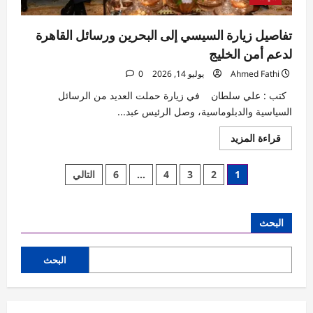
تفاصيل زيارة السيسي إلى البحرين ورسائل القاهرة
لدعم أمن الخليج
Ahmed Fathi
يوليو 14, 2026
0
كتب : علي سلطان في زيارة حملت العديد من الرسائل
السياسية والدبلوماسية، وصل الرئيس عبد...
اقرأ
قراءة المزيد
المزيد
عن
تفاصيل
تعدد
1
2
3
4
…
6
التالي
زيارة
السيسي
صفحات
إلى
البحرين
ورسائل
المقالات
البحث
القاهرة
لدعم
أمن
الخليج
البحث