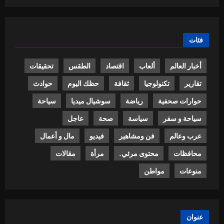
فئات
أخبار العالم
ألعاب
اقتصاد
الطقس
تحقيقات
تقارير
تكنولوجيا
ثقافة
حظك اليوم
حوادث
حوارات صحفية
رياضة
سوشيال ميديا
سياحة
سياحة و سفر
سياسة
صحة
عاجل
عرب وعالم
فن ومشاهير
فيديو
مال و أعمال
محافظات
محتوى مرئي.
مرأة
مقالات
منوعات
مواطن
عنوان