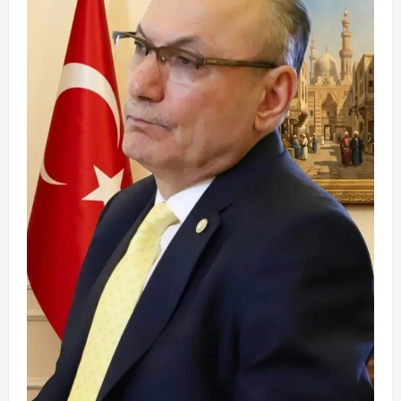
العراق
خلال
مهمة
تفجير
ذخائر