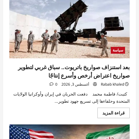
مدنيًا
في
قصف
بطائرات
مسيّرة
على
شمال
دارفور..
وتحالف
تأسيس
يطالب
بتحقيق
سياسة
دولي
بعد استنزاف صواريخ باتريوت.. سباق غربي لتطوير
صواريخ اعتراض أرخص وأسرع إنتاجًا
Rabab khaled
أغسطس 3, 2026
0
كتبت/ فاطمة محمد دفعت الحربان في إيران وأوكرانيا الولايات
المتحدة وحلفاءها إلى تسريع جهود تطوير...
اقرأ
قراءة المزيد
المزيد
عن
بعد
استنزاف
صواريخ
باتريوت..