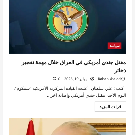
يتولى
منصبه:
الكشف
عن
أكبر
مخاوفه
سياسة
مقتل جندي أمريكي في العراق خلال مهمة تفجير
ذخائر
Rabab khaled
يوليو 19, 2026
0
كتب : علي سلطان أعلنت القيادة المركزية الأمريكية “سنتكوم”،
اليوم الأحد، مقتل جندي أمريكي وإصابة آخر...
اقرأ
قراءة المزيد
المزيد
عن
مقتل
جندي
أمريكي
في