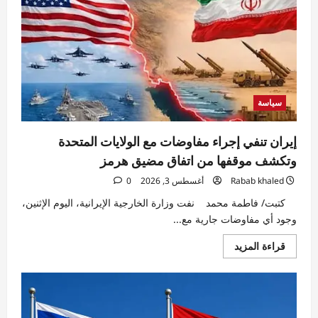
سباق
غربي
لتطوير
صواريخ
اعتراض
أرخص
وأسرع
إنتاجًا
سياسة
إيران تنفي إجراء مفاوضات مع الولايات المتحدة
وتكشف موقفها من اتفاق مضيق هرمز
Rabab khaled
أغسطس 3, 2026
0
كتبت/ فاطمة محمد نفت وزارة الخارجية الإيرانية، اليوم الإثنين،
وجود أي مفاوضات جارية مع...
اقرأ
قراءة المزيد
المزيد
عن
إيران
تنفي
إجراء
مفاوضات
مع