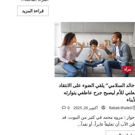
اقرأ
قراءة المزيد
المزيد
عن
المرأة
من
التمكين
إلى
التأثير…
وماذا
بعد
الكوتة؟
مرأة
خالد السلامي” يلقي الضوء على الانتقاد
لعلني للأم ليصبح جرح عاطفي يتوارثه
أبناء
Rabab khaled
أكتوبر 26, 2025
0
ار : مروه محمد في كثير من البيوت، قد
ن الأب أن تعليقاً عابراً، أو نقداً...