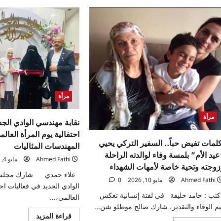
عن
ندوة
سفيرة
توعوية
المرأة
حول
والسلام
“مخاطر
لمصر
الزواج
:
المبكر
“رسالة
والتسرب
سلام
من
عالمية
التعليم”
تؤكد
بالهرم
الدور
المحوري
للمرأة
في
مرأة
بناء
مستقبل
أكثر
مرأة
استقرارًا”
نقابة مهندسي الوادي الج
احتفالية يوم المرأة العال
كلمات تفيض حباً.. السفير التركي يحيي
المهندسات المثاليات
يد الأم” بلمسة وفاء لوالدته الراحلة
Ahmed Fathi
مايو 4, 2026
زوجته وتحية خاصة لأمهات الشهداء
علاء حمدي شارك مجلس 
Ahmed Fathi
مايو 10, 2026
0
الوادي الجديد في فعاليات احت
تب : حامد خليفة في لفتة إنسانية تعكس
العالمي،...
م الوفاء والتقدير، شارك صالح موطلو شن...
اقرأ
قراءة المزيد