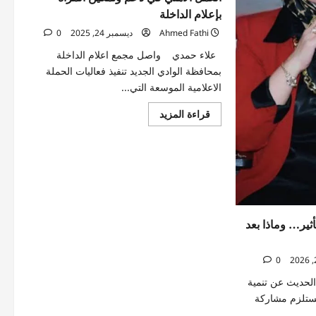
بإعلام الداخلة
Ahmed Fathi
ديسمبر 24, 2025
0
علاء حمدي واصل مجمع اعلام الداخلة
بمحافظة الوادي الجديد تنفيذ فعاليات الحملة
الاعلامية الموسعة التي...
اقرأ
قراءة المزيد
المزيد
عن
انعقاد
جلسة
حوارية
حول
دور
مؤسسات
العمل
الأهلي
في
أثير… وماذا بعد
دعم
وتمكين
المرأة
0
بإعلام
الداخلة
حديث عن تنمية
يستلزم مشاركة