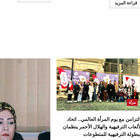
المزيد
اقرأ
قراءة المزيد
عن
المزيد
نقابة
عن
مهندسي
بكلمات
الوادي
تفيض
الجديد
حباً..
تشارك
السفير
في
التركي
احتفالية
يحيي
يوم
“عيد
المرأة
الأم”
العالمي
بلمسة
وتكريم
وفاء
المهندسات
لوالدته
المثاليات
الراحلة
وزوجته
وتحية
خاصة
لأمهات
الشهداء
مرأة
لتزامن مع يوم المرأة العالمي.. اتحاد
ألعاب الترفيهية والهلال الأحمر ينظمان
لبطولة الترفيهية للمتطوعات