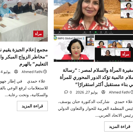
مرأة
مجمع إعلام الجيزة يقيم ن
مرأة
“مخاطر الزواج المبكر و
التعليم” بالهرم
فيرة المرأة والسلام لمصر : “رسالة
Ahmed Fathi
يوليو 14, 2026
لام عالمية تؤكد الدور المحوري للمرأة
علاء حمدي في إطار جهود ال
 بناء مستقبل أكثر استقرارًا”
للاستعلامات لرفع الوعي بالق
Ahmed Fathi
يوليو 27, 2026
0
والسكانية، وتحت رعاية...
لاء حمدي شاركت الدكتورة حنان يوسف،
اقرأ
قراءة المزيد
يس المنظمة العربية للحوار والتعاون الدولي
المزيد
عن
ئيس الاتحاد العربي...
مجمع
إعلام
اقرأ
قراءة المزيد
الجيزة
المزيد
يقيم