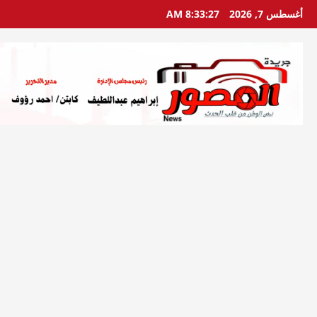
خطي
أغسطس 7, 2026
8:33:28 AM
لى
لمحتوى