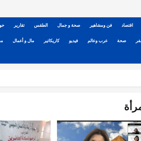
اقتصاد
فن ومشاهير
صحة و جمال
الطقس
تقارير
حو
فر
صحة
عرب وعالم
فيديو
كاريكاتير
مال و أعمال
مح
رأة