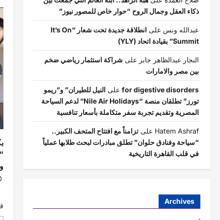
ذكاء العقل وجمال الروح “حوار خاص للمصور نيوز”
عبدالله ونس
على
انطلاقة جديدة تحت شعار “It’s On
Summit” بقيادة اتحاد (YLY)
النجار عبدالظاهر جابر
على
شراكة استثمار رياضي ضخم
بين مصر والامارات
for digestive disorders
على
النيل للطيران” و”ريمو
تورز” تطلقان منصة “Nile Air Holidays” لدعم السياحة
المصرية وتقديم تجربة سفر متكاملة بأسعار تنافسية
Hatem Ashraf
على
تزامناً مع افتتاح المتحف الكبير..
ب
“سياحة وفنادق حلوان” تطلق مبادرات لبحث طلابها عملياً
“ع
في قلب القاهرة التاريخية
و
ك
Archives
قي