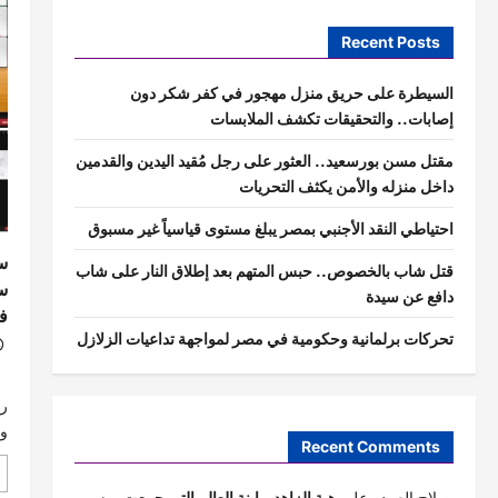
Recent Posts
السيطرة على حريق منزل مهجور في كفر شكر دون
إصابات.. والتحقيقات تكشف الملابسات
مقتل مسن بورسعيد.. العثور على رجل مُقيد اليدين والقدمين
داخل منزله والأمن يكثف التحريات
احتياطي النقد الأجنبي بمصر يبلغ مستوى قياسياً غير مسبوق
س
قتل شاب بالخصوص.. حبس المتهم بعد إطلاق النار على شاب
س
دافع عن سيدة
في
تحركات برلمانية وحكومية في مصر لمواجهة تداعيات الزلازل
ع
رئ
ور
Recent Comments
صلاح العمده
على
هبة الزاهد.. ابنة العالم التي جمعت بين