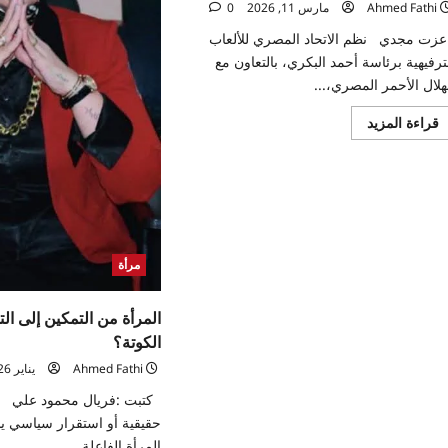
Ahmed Fathi
مارس 11, 2026
0
زت مجدي نظم الاتحاد المصري للألعاب
ترفيهية برئاسة أحمد البكري، بالتعاون مع
هلال الأحمر المصري،...
اقرأ
قراءة المزيد
المزيد
عن
بالتزامن
مع
يوم
المرأة
العالمي..
اتحاد
الألعاب
الترفيهية
مرأة
والهلال
الأحمر
ينظمان
البطولة
المرأة من التمكين إلى الت
الترفيهية
الكوتة؟
للمتطوعات
Ahmed Fathi
يناير 26, 2026
كتبت :فريال محمود علي ال
حقيقية أو استقرار سياسي 
المرأة الفاعلة...