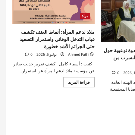
مرأة
ملاذ لدعم المرأة: أنماط العنف تكشف
غياب التدخل الوقائي واستمرار التصعيد
حتى الجرائم الأشد خطورة
دوة توعوية حول
Ahmed Fathi
يوليو 5, 2026
0
التسرب من
كتبت : أسماء كامل كشف تقرير حديث صادر
عن مؤسسة ملاذ لدعم المرأة عن استمرار...
0
اقرأ
قراءة المزيد
هيئة العامة
المزيد
ضايا المجتمعية
عن
ملاذ
لدعم
المرأة:
أنماط
العنف
تكشف
غياب
التدخل
الوقائي
واستمرار