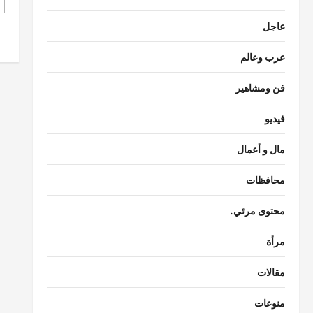
اقتصاد
عاجل
احتياطي النقد الأجنبي بمصر يبلغ
مستوى قياسياً غير مسبوق
عرب وعالم
Rabab khaled
أغسطس 7,
3
0
2026
فن ومشاهير
حوادث
فيديو
قتل شاب بالخصوص.. حبس المتهم بعد
إطلاق النار على شاب دافع عن سيدة
مال و أعمال
Raneem
أغسطس 7, 2026
4
0
محافظات
سياسة
محتوى مرئي.
تحركات برلمانية وحكومية في مصر
لمواجهة تداعيات الزلازل
مرأة
Rabab khaled
أغسطس 7,
5
0
2026
مقالات
حوادث
منوعات
السيطرة على حريق منزل مهجور في