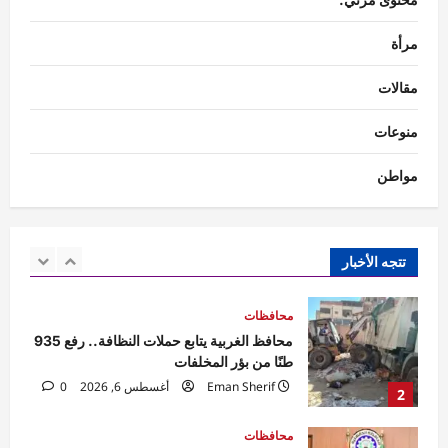
5
0
مرأة
محافظات
مهرجان الصيف الدولي بمكتبة الإسكندرية
مقالات
ينطلق بحفل جماهيري لـ«مسار إجباري»
Eman Sherif
أغسطس 6, 2026
0
منوعات
1
مواطن
محافظات
محافظ الغربية يتابع حملات النظافة.. رفع 935
طنًا من بؤر المخلفات
Eman Sherif
أغسطس 6, 2026
0
تتجه الأخبار
2
محافظات
محافظ الدقهلية يستقبل مساعدي وزير العدل
في مستهل زيارة لافتتاح مكتب توثيق
بـ”صهرجت الصغرى” بأجا
3
Eman Sherif
أغسطس 6, 2026
0
محافظات