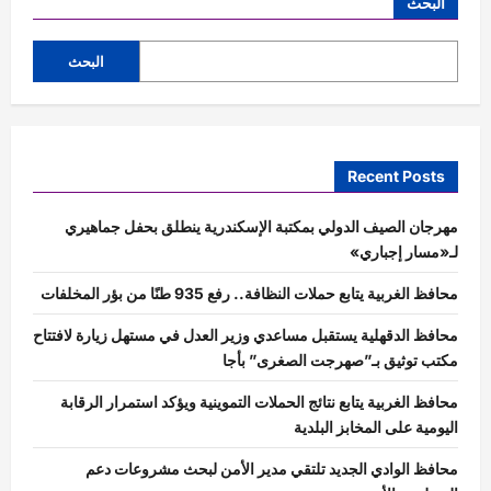
البحث
البحث
Recent Posts
مهرجان الصيف الدولي بمكتبة الإسكندرية ينطلق بحفل جماهيري
لـ«مسار إجباري»
محافظ الغربية يتابع حملات النظافة.. رفع 935 طنًا من بؤر المخلفات
محافظ الدقهلية يستقبل مساعدي وزير العدل في مستهل زيارة لافتتاح
مكتب توثيق بـ”صهرجت الصغرى” بأجا
محافظ الغربية يتابع نتائج الحملات التموينية ويؤكد استمرار الرقابة
اليومية على المخابز البلدية
محافظ الوادي الجديد تلتقي مدير الأمن لبحث مشروعات دعم