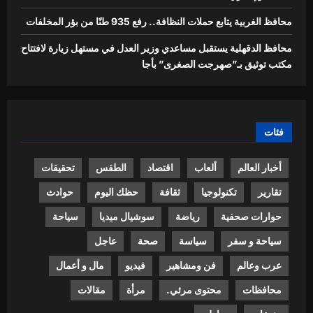
محافظ الغربية يتابع حملات النظافة.. رفع 935 طنًا من بؤر المخلفات
محافظ الدقهلية يستقبل مساعدي وزير العدل في مستهل زيارة لافتتاح
مكتب توثيق بـ”صهرجت الصغرى” بأجا
فئات
أخبار العالم
ألعاب
اقتصاد
الطقس
تحقيقات
تقارير
تكنولوجيا
ثقافة
حظك اليوم
حوادث
حوارات صحفية
رياضة
سوشيال ميديا
سياحة
سياحة و سفر
سياسة
صحة
عاجل
عرب وعالم
فن ومشاهير
فيديو
مال و أعمال
محافظات
محتوى مرئي.
مرأة
مقالات