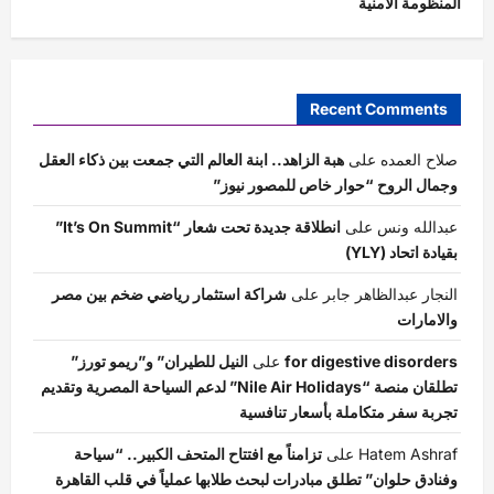
المنظومة الأمنية
Recent Comments
صلاح العمده
على
هبة الزاهد.. ابنة العالم التي جمعت بين ذكاء العقل
وجمال الروح “حوار خاص للمصور نيوز”
عبدالله ونس
على
انطلاقة جديدة تحت شعار “It’s On Summit”
بقيادة اتحاد (YLY)
النجار عبدالظاهر جابر
على
شراكة استثمار رياضي ضخم بين مصر
والامارات
for digestive disorders
على
النيل للطيران” و”ريمو تورز”
تطلقان منصة “Nile Air Holidays” لدعم السياحة المصرية وتقديم
تجربة سفر متكاملة بأسعار تنافسية
Hatem Ashraf
على
تزامناً مع افتتاح المتحف الكبير.. “سياحة
وفنادق حلوان” تطلق مبادرات لبحث طلابها عملياً في قلب القاهرة