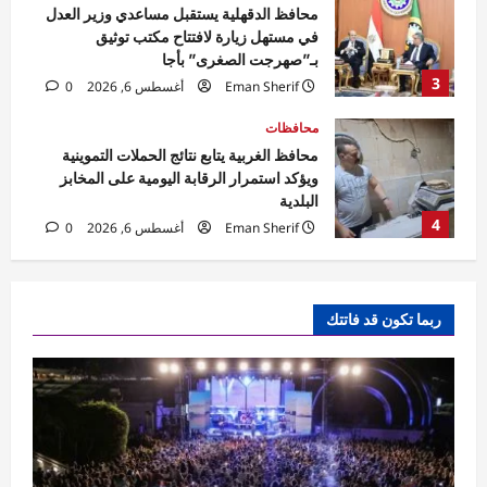
محافظ الغربية يتابع نتائج الحملات التموينية
ويؤكد استمرار الرقابة اليومية على المخابز
البلدية
4
Eman Sherif
أغسطس 6, 2026
0
محافظات
محافظ الوادي الجديد تلتقي مدير الأمن لبحث
مشروعات دعم المنظومة الأمنية
Rabab khaled
أغسطس 6, 2026
5
0
محافظات
مهرجان الصيف الدولي بمكتبة الإسكندرية
ربما تكون قد فاتتك
ينطلق بحفل جماهيري لـ«مسار إجباري»
Eman Sherif
أغسطس 6, 2026
0
1
محافظات
محافظ الغربية يتابع حملات النظافة.. رفع 935
طنًا من بؤر المخلفات