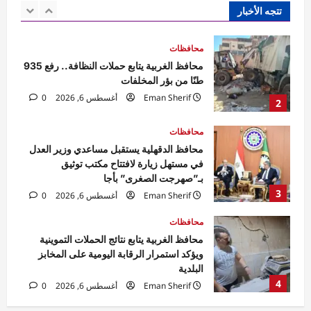
Eman Sherif
أغسطس 6, 2026
0
تتجه الأخبار
2
محافظات
محافظ الدقهلية يستقبل مساعدي وزير العدل
في مستهل زيارة لافتتاح مكتب توثيق
بـ”صهرجت الصغرى” بأجا
3
Eman Sherif
أغسطس 6, 2026
0
محافظات
محافظ الغربية يتابع نتائج الحملات التموينية
ويؤكد استمرار الرقابة اليومية على المخابز
البلدية
4
Eman Sherif
أغسطس 6, 2026
0
محافظات
محافظ الوادي الجديد تلتقي مدير الأمن لبحث
مشروعات دعم المنظومة الأمنية
Rabab khaled
أغسطس 6, 2026
5
0