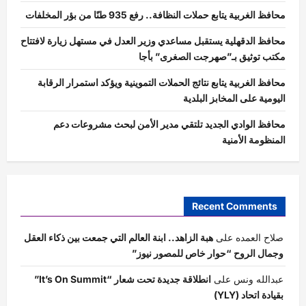
محافظ الغربية يتابع حملات النظافة.. رفع 935 طنًا من بؤر المخلفات
محافظ الدقهلية يستقبل مساعدي وزير العدل في مستهل زيارة لافتتاح
مكتب توثيق بـ”صهرجت الصغرى” بأجا
محافظ الغربية يتابع نتائج الحملات التموينية ويؤكد استمرار الرقابة
اليومية على المخابز البلدية
محافظ الوادي الجديد تلتقي مدير الأمن لبحث مشروعات دعم
المنظومة الأمنية
Recent Comments
صلاح العمده
على
هبة الزاهد.. ابنة العالم التي جمعت بين ذكاء العقل
وجمال الروح “حوار خاص للمصور نيوز”
عبدالله ونس
على
انطلاقة جديدة تحت شعار “It’s On Summit”
بقيادة اتحاد (YLY)