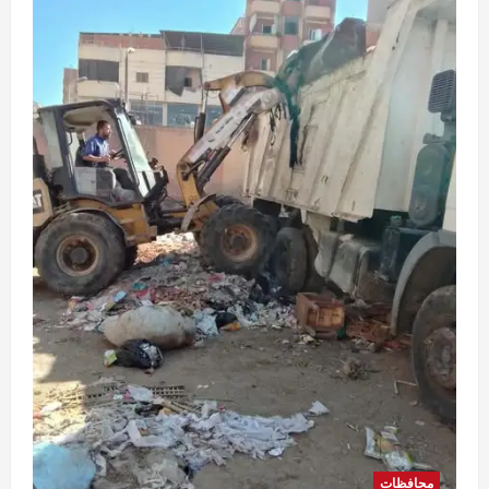
البلدية
4
Eman Sherif
أغسطس 6, 2026
0
محافظات
محافظ الوادي الجديد تلتقي مدير الأمن لبحث
مشروعات دعم المنظومة الأمنية
Rabab khaled
أغسطس 6, 2026
5
0
محافظات