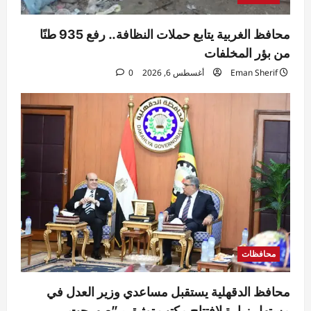
محافظ الغربية يتابع حملات النظافة.. رفع 935 طنًا
من بؤر المخلفات
Eman Sherif
أغسطس 6, 2026
0
محافظات
محافظ الدقهلية يستقبل مساعدي وزير العدل في
مستهل زيارة لافتتاح مكتب توثيق بـ”صهرجت