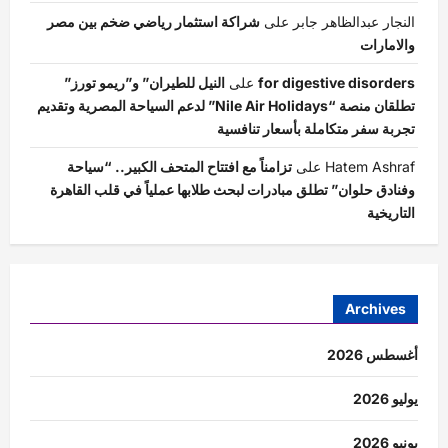
النجار عبدالظاهر جابر
على
شراكة استثمار رياضي ضخم بين مصر
والامارات
for digestive disorders
على
النيل للطيران” و”ريمو تورز”
تطلقان منصة “Nile Air Holidays” لدعم السياحة المصرية وتقديم
تجربة سفر متكاملة بأسعار تنافسية
Hatem Ashraf
على
تزامناً مع افتتاح المتحف الكبير.. “سياحة
وفنادق حلوان” تطلق مبادرات لبحث طلابها عملياً في قلب القاهرة
التاريخية
Archives
أغسطس 2026
يوليو 2026
يونيو 2026