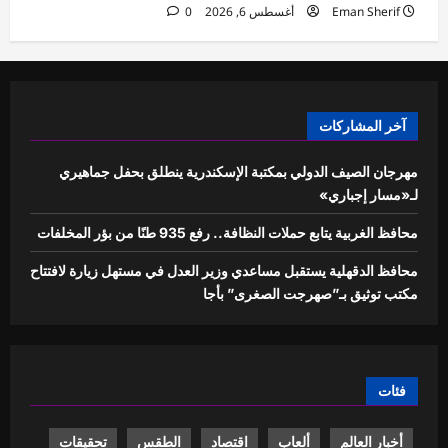
Eman Sherif
أغسطس 6, 2026
0
آخر المشاركات
مهرجان الصيف الدولي بمكتبة الإسكندرية ينطلق بحفل جماهيري
لـ«مسار إجباري»
محافظ الغربية يتابع حملات النظافة.. رفع 935 طنًا من بؤر المخلفات
محافظ الدقهلية يستقبل مساعدي وزير العدل في مستهل زيارة لافتتاح
مكتب توثيق بـ”صهرجت الصغرى” بأجا
فئات
أخبار العالم
ألعاب
اقتصاد
الطقس
تحقيقات