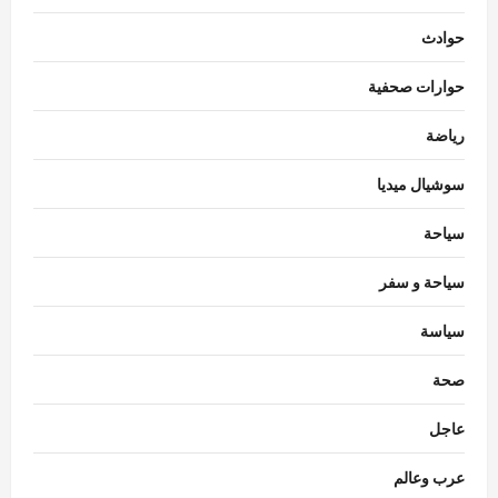
حوادث
حوارات صحفية
رياضة
سوشيال ميديا
سياحة
سياحة و سفر
سياسة
محافظات
محافظ الدقهلية يستقبل مساعدي وزير العدل
صحة
في مستهل زيارة لافتتاح مكتب توثيق
بـ”صهرجت الصغرى” بأجا
عاجل
3
Eman Sherif
أغسطس 6, 2026
0
عرب وعالم
محافظات