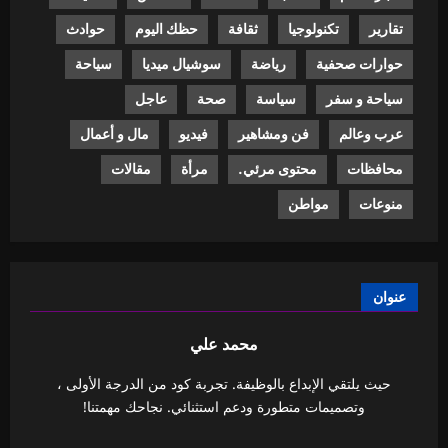
تقارير
تكنولوجيا
ثقافة
حظك اليوم
حوادث
حوارات صحفية
رياضة
سوشيال ميديا
سياحة
سياحة و سفر
سياسة
صحة
عاجل
عرب وعالم
فن ومشاهير
فيديو
مال و أعمال
محافظات
محتوى مرئي.
مرأة
مقالات
منوعات
مواطن
عنوان
محمد علي
حيث يلتقي الإبداع بالوظيفة. تجربة كود من الدرجة الأولى ،
وتصميمات متطورة ودعم استثنائي. نجاحك مهمتنا!