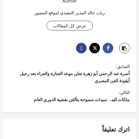
Author
رباب خالد المدير التنفيذي لموقع المصور
عرض كل المقالات
ت
السابق:
ص
أسرة عبد الرحمن أبو زهرة تعلن موعد الجنازة والعزاء بعد رحيل
فّ
أيقونة الفن المصري
ح
التالي:
ملكات اليد.. سيدات سموحة يتألقن بفضية الدوري العام
ا
ل
م
اترك تعليقاً
ق