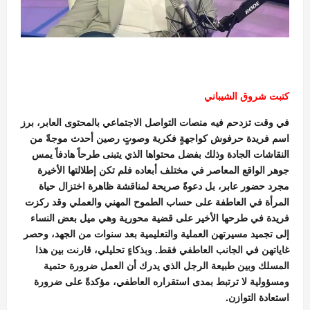
كتبت شروق الشيباني
في وقت تزدحم فيه منصات التواصل الاجتماعي بالمحتوى العابر، برز
اسم فريدة حرفوش كواجهةٍ فكرية وصوتٍ رصين أحدث موجةً من
النقاشات الجادة وذلك بفضل محتواها الذي يتبنى طرحاً هادفاً يمس
جوهر الواقع المعاصر في مختلف أبعاده فلم تكن إطلالتها الأخيرة
مجرد حضور عابر، بل دعوةً صريحة لمناقشة ظاهرة اختزال حياة
المرأة في العاطفة على حساب الطموح المهني والعملي وقد ركزت
فريدة في طرحها الأخير على قضية محورية وهي ميل بعض النساء
إلى تجميد مسيرتهن العملية والتعليمية بعد سنوات من الجهد، وحصر
غاياتهن في الجانب العاطفي فقط. وبذكاءٍ تحليلي، قارنت بين هذا
المسلك وبين طبيعة الرجل الذي يدرك أن العمل ضرورة حتمية
ومسؤولية لا ترتبط بمدى استقراره العاطفي، مؤكدةً على ضرورة
استعادة التوازن.