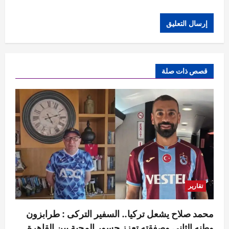
قصص ذات صلة
تقارير
محمد صلاح يشعل تركيا.. السفير التركى : طرابزون
وطنه الثاني وصفقته تعزز جسور المحبة بين القاهرة