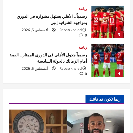
رياضة
رسمياً جدول الأهلي في الدوري الممتاز.. القمة
أمام الزمالك بالجولة السادسة
Rabab khaled
أغسطس 5, 2026
4
0
رياضة
جدول الزمالك في الدوري.. البداية أمام الاتحاد
والقمة بالجولة السادسة
Rabab khaled
أغسطس 5, 2026
5
0
تقارير
محمد صلاح يشعل تركيا.. السفير التركى :
ربما تكون قد فاتتك
طرابزون وطنه الثاني وصفقته تعزز جسور
المحبة بين القاهرة وأنقرة
1
Rabab khaled
أغسطس 5, 2026
0
اقتصاد
مليار جنيه إيرادات قناة السويس خلال النصف