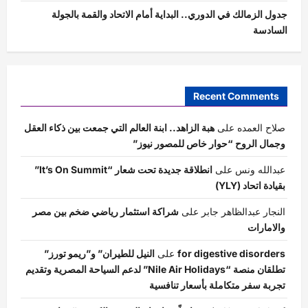
جدول الزمالك في الدوري.. البداية أمام الاتحاد والقمة بالجولة
السادسة
Recent Comments
صلاح العمده
على
هبة الزاهد.. ابنة العالم التي جمعت بين ذكاء العقل
وجمال الروح “حوار خاص للمصور نيوز”
عبدالله ونس
على
انطلاقة جديدة تحت شعار “It’s On Summit”
بقيادة اتحاد (YLY)
النجار عبدالظاهر جابر
على
شراكة استثمار رياضي ضخم بين مصر
والامارات
for digestive disorders
على
النيل للطيران” و”ريمو تورز”
تطلقان منصة “Nile Air Holidays” لدعم السياحة المصرية وتقديم
تجربة سفر متكاملة بأسعار تنافسية