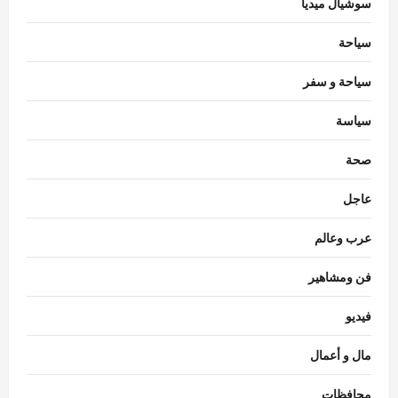
سوشيال ميديا
سياحة
سياحة و سفر
سياسة
رياضة
رسمياً.. الأهلي يستهل مشواره في الدوري
صحة
بمواجهة الشرقية إنبي
Rabab khaled
أغسطس 5, 2026
عاجل
3
0
عرب وعالم
رياضة
رسمياً جدول الأهلي في الدوري الممتاز.. القمة
فن ومشاهير
أمام الزمالك بالجولة السادسة
Rabab khaled
أغسطس 5, 2026
فيديو
4
0
مال و أعمال
رياضة
جدول الزمالك في الدوري.. البداية أمام الاتحاد
محافظات