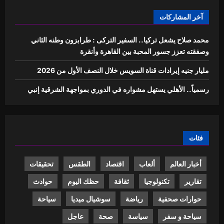
آخر المشاركات
محمد صلاح يشعل تركيا.. السفير التركى : طرابزون وطنه الثاني
وصفقته تعزز جسور المحبة بين القاهرة وأنقرة
مليار جنيه إيرادات قناة السويس خلال النصف الأول من 2026
رسمياً.. الأهلي يستهل مشواره في الدوري بمواجهة الشرقية إنبي
فئات
أخبار العالم
ألعاب
اقتصاد
الطقس
تحقيقات
تقارير
تكنولوجيا
ثقافة
حظك اليوم
حوادث
حوارات صحفية
رياضة
سوشيال ميديا
سياحة
سياحة و سفر
سياسة
صحة
عاجل