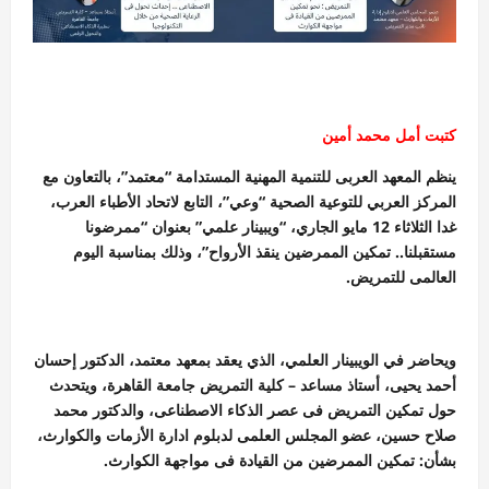
كتبت أمل محمد أمين
ينظم المعهد العربى للتنمية المهنية المستدامة “معتمد”، بالتعاون مع
المركز العربي للتوعية الصحية “وعي”، التابع لاتحاد الأطباء العرب،
غدا الثلاثاء 12 مايو الجاري، “ويبينار علمي” بعنوان “ممرضونا
مستقبلنا.. تمكين الممرضين ينقذ الأرواح”، وذلك بمناسبة اليوم
العالمى للتمريض.
ويحاضر في الويبينار العلمي، الذي يعقد بمعهد معتمد، الدكتور إحسان
أحمد يحيى، أستاذ مساعد – كلية التمريض جامعة القاهرة، ويتحدث
حول تمكين التمريض فى عصر الذكاء الاصطناعى، والدكتور محمد
صلاح حسين، عضو المجلس العلمى لدبلوم ادارة الأزمات والكوارث،
بشأن: تمكين الممرضين من القيادة فى مواجهة الكوارث.