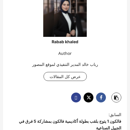
Rabab khaled
Author
رباب خالد المدير التنفيذي لموقع المصور
عرض كل المقالات
ت
السابق:
ص
فالكون 1 يتوج بلقب بطولة أكاديمية فالكون بمشاركة 5 فرق في
فّ
الجبيل الصناعية