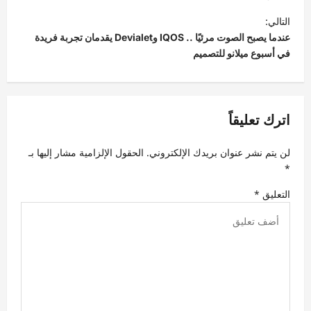
ح
التالي:
عندما يصبح الصوت مرئيًا .. IQOS وDevialet يقدمان تجربة فريدة
ا
في أسبوع ميلانو للتصميم
ل
م
ق
اترك تعليقاً
ا
ل
لن يتم نشر عنوان بريدك الإلكتروني.
الحقول الإلزامية مشار إليها بـ
ا
*
ت
التعليق
*