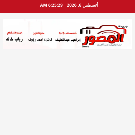
خطي
أغسطس 6, 2026
6:25:31 AM
لى
لمحتوى