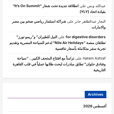
عبدالله ونس
على
انطلاقة جديدة تحت شعار “It’s On Summit”
بقيادة اتحاد (YLY)
النجار عبدالظاهر جابر
على
شراكة استثمار رياضي ضخم بين مصر
والامارات
for digestive disorders
على
النيل للطيران” و”ريمو تورز”
تطلقان منصة “Nile Air Holidays” لدعم السياحة المصرية وتقديم
تجربة سفر متكاملة بأسعار تنافسية
Hatem Ashraf
على
تزامناً مع افتتاح المتحف الكبير.. “سياحة
وفنادق حلوان” تطلق مبادرات لبحث طلابها عملياً في قلب القاهرة
التاريخية
Archives
أغسطس 2026