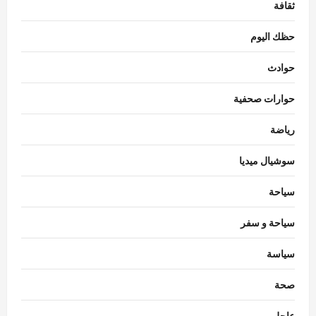
ثقافة
حظك اليوم
حوادث
حوارات صحفية
رياضة
سوشيال ميديا
سياحة
سياحة و سفر
سياسة
منوعات
أسعار الخضروات اليوم في سوق العبور..
صحة
تراجع الفاصوليا والبامية والكوسة
عاجل