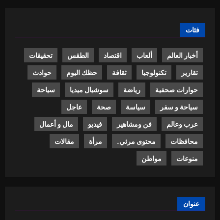
فئات
أخبار العالم
ألعاب
اقتصاد
الطقس
تحقيقات
تقارير
تكنولوجيا
ثقافة
حظك اليوم
حوادث
حوارات صحفية
رياضة
سوشيال ميديا
سياحة
سياحة و سفر
سياسة
صحة
عاجل
عرب وعالم
فن ومشاهير
فيديو
مال و أعمال
محافظات
محتوى مرئي.
مرأة
مقالات
منوعات
مواطن
عنوان