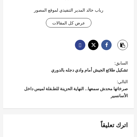
رباب خالد المدير التنفيذي لموقع المصور
عرض كل المقالات
ت
السابق:
ص
تشكيل طلائع الجيش أمام وادي دجله بالدوري
فّ
التالي:
ح
صرخاتها محدش سمعها.. النهاية الحزينة للطـفلة لميس داخل
الأسانسير
ا
ل
م
اترك تعليقاً
ق
ا