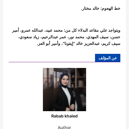
خط الهجوم: خالد مختار.
ويتواجد علي مقاعد البدلاء كل من: محمد عبيد، عبدالله عمرو، أمير
حسن، سيف المهدي، محمد نور، عمر عبدالرحيم، زياد سعودي،
سيف كريم، عبدالعزيز خالد “إيفونا”، وأمير أبو العز.
عن المؤلف
Rabab khaled
Author