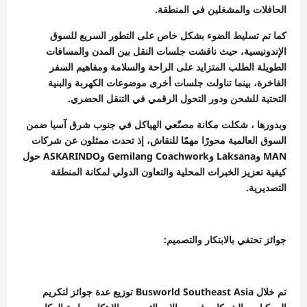
الحافلات والمشغلين في المنطقة.
كما تم تسليط الضوء بشكل خاص على التطور السريع للسوق
الإندونيسية، حيث ناقشت جلسات النقل بين المدن والمسافات
الطويلة الطلب المتزايد على الراحة والسلامة ومفاهيم السفر
الفاخرة، بينما تناولت جلسات أخرى موضوعات الكهربة والبنية
التحتية للشحن ودور التحول الرقمي في التنقل الحضري.
وبدورها ، شكلت مكانة مصنّعي الهياكل في جنوب شرق آسيا ضمن
السوق العالمية محورًا مهمًا للنقاش، إذ تحدث ممثلون عن شركات
MAN وLaksana وGemilang Coachwork وASKARINDO حول
كيفية تعزيز الخبرات المحلية والتعاون الدولي لمكانة المنطقة
التصديرية.
جوائز تحتفي بالابتكار والتصميم:
تم خلال Busworld Southeast Asia توزيع عدة جوائز لتكريم