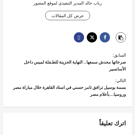
رباب خالد المدير التنفيذي لموقع المصور
عرض كل المقالات
ت
السابق:
ص
صرخاتها محدش سمعها.. النهاية الحزينة للطـفلة لميس داخل
فّ
الأسانسير
ح
التالي:
بسمة بوسيل ترافق تامر حسني في استاد القاهرة خلال مباراة مصر
ا
وروسيا…بأعلام مصر
ل
م
ق
اترك تعليقاً
ا