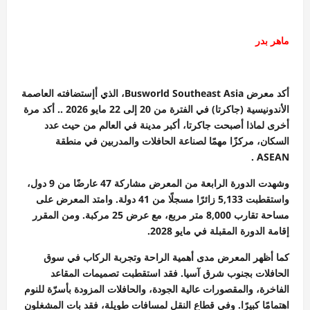
ماهر بدر
أكد معرض Busworld Southeast Asia، الذي أإستضافته العاصمة
الأندونيسية (جاكرتا) في الفترة من 20 إلى 22 مايو 2026 .. أكد مرة
أخرى لماذا أصبحت جاكرتا، أكبر مدينة في العالم من حيث عدد
السكان، مركزًا مهمًا لصناعة الحافلات والمدربين في منطقة
ASEAN .
وشهدت الدورة الرابعة من المعرض مشاركة 47 عارضًا من 9 دول،
واستقطبت 5,133 زائرًا مسجلًا من 41 دولة. وامتد المعرض على
مساحة تقارب 8,000 متر مربع، مع عرض 25 مركبة. ومن المقرر
إقامة الدورة المقبلة في مايو 2028.
كما أظهر المعرض مدى أهمية الراحة وتجربة الركاب في سوق
الحافلات بجنوب شرق آسيا. فقد استقطبت تصميمات المقاعد
الفاخرة، والمقصورات عالية الجودة، والحافلات المزودة بأسرّة للنوم
اهتمامًا كبيرًا. وفي قطاع النقل لمسافات طويلة، فقد بات المشغلون