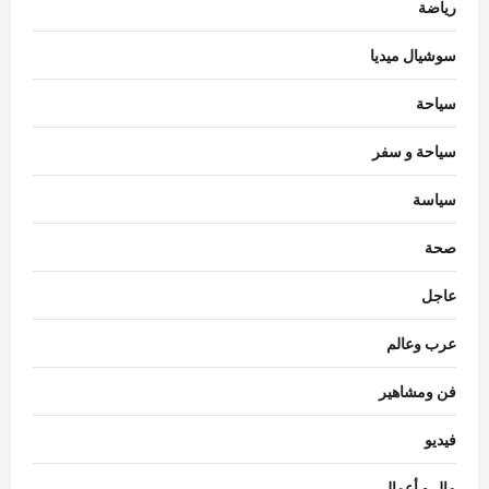
رياضة
سوشيال ميديا
سياحة
سياحة و سفر
سياسة
اقتصاد
صحة
استقرار سعر الدولار في البنوك المصرية
Nada Alaa
أغسطس 7, 2026
0
عاجل
3
عرب وعالم
حوادث
السيطرة على حريق منزل مهجور في كفر
فن ومشاهير
شكر دون إصابات.. والتحقيقات تكشف
الملابسات
فيديو
4
Raneem
أغسطس 7, 2026
0
مال و أعمال