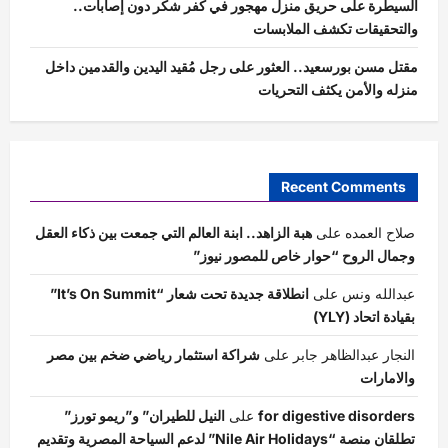
السيطرة على حريق منزل مهجور في كفر شكر دون إصابات..
والتحقيقات تكشف الملابسات
مقتل مسن بورسعيد.. العثور على رجل مُقيد اليدين والقدمين داخل
منزله والأمن يكثف التحريات
Recent Comments
صلاح العمده
على
هبة الزاهد.. ابنة العالم التي جمعت بين ذكاء العقل
وجمال الروح “حوار خاص للمصور نيوز”
عبدالله ونس
على
انطلاقة جديدة تحت شعار “It’s On Summit”
بقيادة اتحاد (YLY)
النجار عبدالظاهر جابر
على
شراكة استثمار رياضي ضخم بين مصر
والامارات
for digestive disorders
على
النيل للطيران” و”ريمو تورز”
تطلقان منصة “Nile Air Holidays” لدعم السياحة المصرية وتقديم