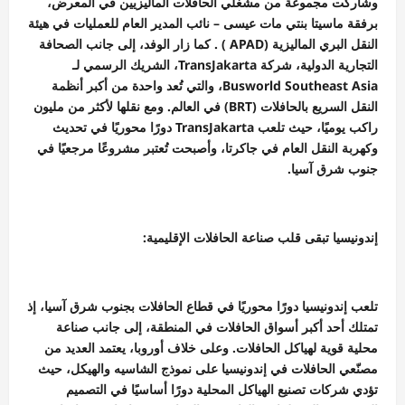
وشاركت مجموعة من مشغلي الحافلات الماليزيين في المعرض،
برفقة ماسيتا بنتي مات عيسى – نائب المدير العام للعمليات في هيئة
النقل البري الماليزية (APAD ) . كما زار الوفد، إلى جانب الصحافة
التجارية الدولية، شركة TransJakarta، الشريك الرسمي لـ
Busworld Southeast Asia، والتي تُعد واحدة من أكبر أنظمة
النقل السريع بالحافلات (BRT) في العالم. ومع نقلها لأكثر من مليون
راكب يوميًا، حيث تلعب TransJakarta دورًا محوريًا في تحديث
وكهربة النقل العام في جاكرتا، وأصبحت تُعتبر مشروعًا مرجعيًا في
جنوب شرق آسيا.
إندونيسيا تبقى قلب صناعة الحافلات الإقليمية:
تلعب إندونيسيا دورًا محوريًا في قطاع الحافلات بجنوب شرق آسيا، إذ
تمتلك أحد أكبر أسواق الحافلات في المنطقة، إلى جانب صناعة
محلية قوية لهياكل الحافلات. وعلى خلاف أوروبا، يعتمد العديد من
مصنّعي الحافلات في إندونيسيا على نموذج الشاسيه والهيكل، حيث
تؤدي شركات تصنيع الهياكل المحلية دورًا أساسيًا في التصميم