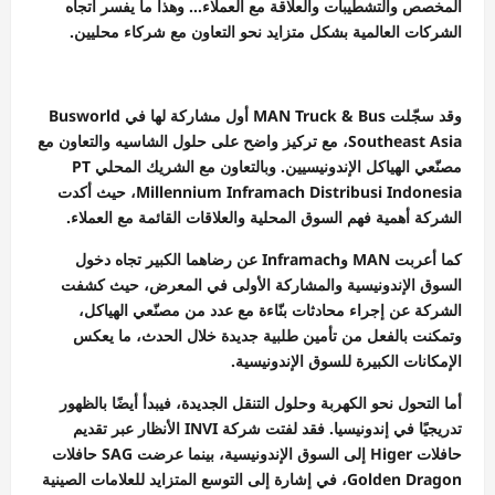
المخصص والتشطيبات والعلاقة مع العملاء… وهذا ما يفسر اتجاه
الشركات العالمية بشكل متزايد نحو التعاون مع شركاء محليين.
وقد سجّلت MAN Truck & Bus أول مشاركة لها في Busworld
Southeast Asia، مع تركيز واضح على حلول الشاسيه والتعاون مع
مصنّعي الهياكل الإندونيسيين. وبالتعاون مع الشريك المحلي PT
Millennium Inframach Distribusi Indonesia، حيث أكدت
الشركة أهمية فهم السوق المحلية والعلاقات القائمة مع العملاء.
كما أعربت MAN وInframach عن رضاهما الكبير تجاه دخول
السوق الإندونيسية والمشاركة الأولى في المعرض، حيث كشفت
الشركة عن إجراء محادثات بنّاءة مع عدد من مصنّعي الهياكل،
وتمكنت بالفعل من تأمين طلبية جديدة خلال الحدث، ما يعكس
الإمكانات الكبيرة للسوق الإندونيسية.
أما التحول نحو الكهربة وحلول التنقل الجديدة، فيبدأ أيضًا بالظهور
تدريجيًا في إندونيسيا. فقد لفتت شركة INVI الأنظار عبر تقديم
حافلات Higer إلى السوق الإندونيسية، بينما عرضت SAG حافلات
Golden Dragon، في إشارة إلى التوسع المتزايد للعلامات الصينية