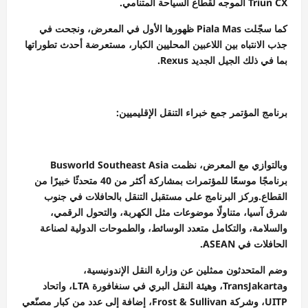
Triun CX الموجه لقطاع السياحة المتنامي.
كما سجّلت Piala Mas ظهورها الأول في المعرض، ونجحت في
جذب الانتباه بين اللاعبين المحليين الكبار، مستعرضة أحدث تطوراتها
بما في ذلك الجيل الجديد Rexus.
برنامج المؤتمر جمع خبراء التنقل الإقليميين:
وبالتوازي مع المعرض، نظمت Busworld Southeast Asia
برنامجًا موسعًا للمؤتمرات بمشاركة أكثر من 40 متحدثًا خبيرًا من
القطاع.وركز البرنامج على مستقبل التنقل بالحافلات في جنوب
شرق آسيا، متناولًا موضوعات مثل الكهربة، والتحول الرقمي،
والسلامة، والتكامل متعدد الوسائط، والطموحات الدولية لصناعة
الحافلات في ASEAN.
وضم المتحدثون ممثلين عن وزارة النقل الإندونيسية،
وTransJakarta، وهيئة النقل البري في سنغافورة LTA، واتحاد
UITP، وشركة Frost & Sullivan، إضافة إلى عدد من كبار مصنّعي