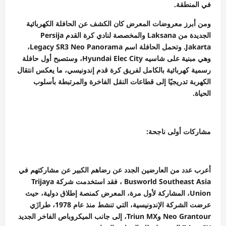
في المنطقة.
ومن أبرز معروضات المعرض كان الكشف عن الحافلة الكهربائية
الجديدة من Laksana والمخصصة لنادي كرة القدم Persija
Jakarta. وتحمل الحافلة اسم Legacy SR3 Neo Panorama،
وهي مبنية على شاسيه Hyundai Elec City، وستصبح أول حافلة
رسمية كهربائية بالكامل لفريق كرة قدم إندونيسي، ما يعكس انتقال
الكهربة تدريجيًا إلى قطاعات النقل الفاخرة والمرتبطة بأسلوب
الحياة.
مشاركات أولى ناجحة:
أعرب عدد من العارضين الجدد عن رضاهم الكبير عن مشاركتهم في
Busworld Southeast Asia ، فقد استخدمت شركة Trijaya
Union، المشاركة لأول مرة، المعرض كمنصة إطلاق دولية، حيث
عرضت الشركة الإندونيسية، التي تنشط منذ عام 1978، طرازَي
Neo Grantour وTriun MX، إلى جانب الميكروباص الفاخر الجديد