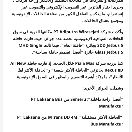
المركبات والشركات في مجالات التصميم والابتكار وراحة الركاب ،
وجرى اختيار الفائزين عبر التصويت الإلكتروني والتصويت عبر
إنستغرام، ما يعكس التفاعل الكبير من صناعة الحافلات الإندونيسية
ومجتمع عشاق الحافلات.
وأكدت شركة PT Adiputro Wirasejati مكانتها القوية في سوق
الحافلات السياحية الإندونيسية بحصد عدة جوائز، حيث فازت حافلة
SDD Jetbus 5 بجائزة “حافلة العام”، فيما نالت MHD Single
Glass Jetbus 5 جائزة “أفضل تصميم حافلة سياحية”.
كما برزت شركة Piala Mas خلال الحدث، إذ فازت حافلة All New
Rexus 8D بجائزتي “الحافلة الأكثر شعبية” و”الحافلة الأكثر لفتًا
للأنظار”، ما يؤكد أهمية التصميم والمظهر في السوق الإندونيسية.
وشملت الجوائز الأخرى:
“أفضل راحة داخلية”: Semeru من PT Laksana Bus
Manufaktur
“الحافلة الأكثر مستقبلية”: MTrans DD 4M من PT Laksana
Bus Manufaktur