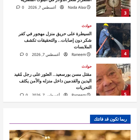
Nada Alaa
أغسطس 7, 2026
0
3
حوادث
السيطرة على حريق منزل مهجور في كفر
شكر دون إصابات.. والتحقيقات تكشف
الملابسات
4
Raneem
أغسطس 7, 2026
0
حوادث
مقتل مسن بورسعيد.. العثور على رجل مُقيد
اليدين والقدمين داخل منزله والأمن يكثف
التحريات
5
Raneem
أغسطس 7, 2026
0
اقتصاد
أسعار الذهب اليوم في مصر.. الأسواق تترقب
ربما تكون قد فاتتك
بيانات الوظائف الأمريكية لحسم اتجاه المعدن
الأصفر
1
Nada Alaa
أغسطس 7, 2026
0