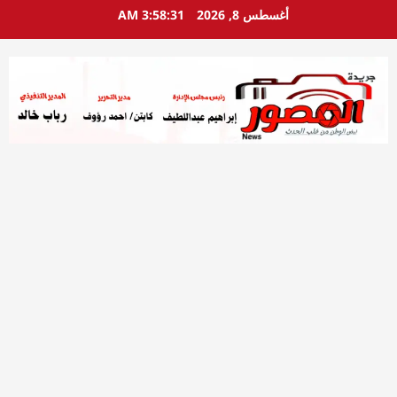
خطي
أغسطس 8, 2026
3:58:33 AM
لى
لمحتوى