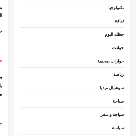
ما
تكنولوجيا
ا
ثقافة
ح
حظك اليوم
حوادث
حوارات صحفية
“ا
رياضة
ف
با
سوشيال ميديا
مر
سياحة
سياحة و سفر
“
سياسة