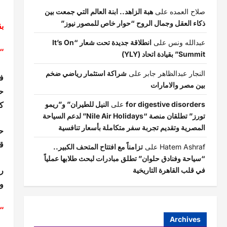
صلاح العمده
على
هبة الزاهد.. ابنة العالم التي جمعت بين
ذكاء العقل وجمال الروح “حوار خاص للمصور نيوز”
بق
عبدالله ونس
على
انطلاقة جديدة تحت شعار “It’s On
“
Summit” بقيادة اتحاد (YLY)
النجار عبدالظاهر جابر
على
شراكة استثمار رياضي ضخم
ف
بين مصر والامارات
حد
ك
for digestive disorders
على
النيل للطيران” و”ريمو
تورز” تطلقان منصة “Nile Air Holidays” لدعم السياحة
المصرية وتقديم تجربة سفر متكاملة بأسعار تنافسية
ح
قد
Hatem Ashraf
على
تزامناً مع افتتاح المتحف الكبير..
“سياحة وفنادق حلوان” تطلق مبادرات لبحث طلابها عملياً
ر
في قلب القاهرة التاريخية
وح
“
Archives