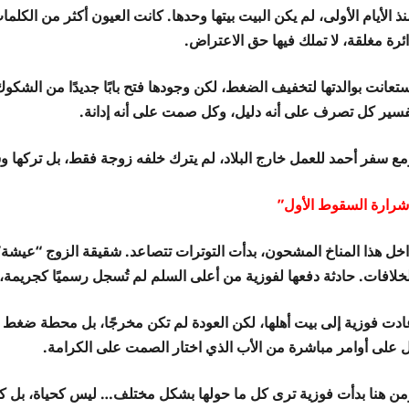
ذ الأيام الأولى، لم يكن البيت بيتها وحدها. كانت العيون أكثر من الك
ئرة مغلقة، لا تملك فيها حق الاعتراض.
ستعانت بوالدتها لتخفيف الضغط، لكن وجودها فتح بابًا جديدًا من الشكو
فسير كل تصرف على أنه دليل، وكل صمت على أنه إدانة.
مع سفر أحمد للعمل خارج البلاد، لم يترك خلفه زوجة فقط، بل تركها و
شرارة السقوط الأول”
اخل هذا المناخ المشحون، بدأت التوترات تتصاعد. شقيقة الزوج “عي
لخلافات. حادثة دفعها لفوزية من أعلى السلم لم تُسجل رسميًا كجريمة
ادت فوزية إلى بيت أهلها، لكن العودة لم تكن مخرجًا، بل محطة ضغط جدي
ل على أوامر مباشرة من الأب الذي اختار الصمت على الكرامة.
من هنا بدأت فوزية ترى كل ما حولها بشكل مختلف… ليس كحياة، بل كخطة