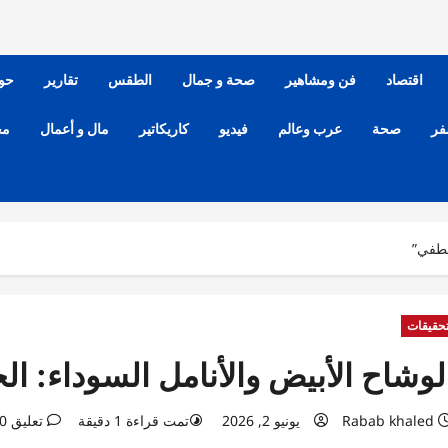
اقتصاد
فن ومشاهير
صحة و جمال
الطقس
تقارير
حو
فر
صحة
عرب وعالم
فيديو
كاريكاتير
مال و أعمال
مح
 لطفي”
حقيقات
لوشاح الأبيض والأنامل السوداء: ال
Rabab khaled
يونيو 2, 2026
تمت قراءة 1 دقيقة
تعليق 0