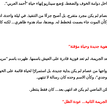
اخل دوامة الخوف والضغط، وُضع سيناريو إنهاء حياة “أحمد العربي”.
صام لم يكن مجرد متفرج، بل أصبح جزءًا من التنفيذ. في ليلة واحدة، ا
كأن الموت جاء بصمت مُخطط له. وبعدها، ساد هدوء ظاهري… لكنه كان 
هوية جديدة وحياة مؤقتة”
عد الجريمة، لم تعد فوزية قادرة على العيش باسمها. ظهرت باسم “مري
واجها من عصام لم يكن بداية جديدة، بل استمرارًا لحياة قائمة على الخ
وجدي”، وكأن الاسم وحده كان رسالة لا تنتهي.
كن الماضي لم يكن قد انتهى بعد… كان فقط ينتظر.
الجريمة الثانية… عودة الظل”