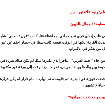
لم: رنيم علاء نور الدين
مقايضة الجمال بالديون”
ي قلب إحدى قرى نجع حمادي بمحافظة قنا، كانت “فوزية لطفي” شابة ف
يث القرية، لكنها في الوقت نفسه كانت سببًا في حصار اجتماعي غير معلن ح
ل من يفكر في الاقتراب.
ين جاء “أحمد العربي”، التاجر الذي يكبرها سنًا، لم يكن هناك شيء 
يمة بين والدها ووالد العريس، تحولت مع الوقت إلى ورقة غير مكتوبة عن
فضت فوزية في البداية، ثم قاومت، ثم انهارت أمام قرار لم يكن قرارها 
ياة لا تشبهها.
بيت واحد تحت المراقبة”