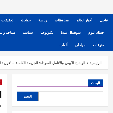
عاجل
أخبار العالم
محافظات
رياضة
حوادث
تحقيقات
حظك اليوم
سوشيال ميديا
تكنولوجيا
سياسة
سياحة و س
منوعات
مواطن
ألعاب
الرئيسية
الوشاح الأبيض والأنامل السوداء: الجريمة الكاملة لـ “فوزية
ت
البحث
ا
البحث