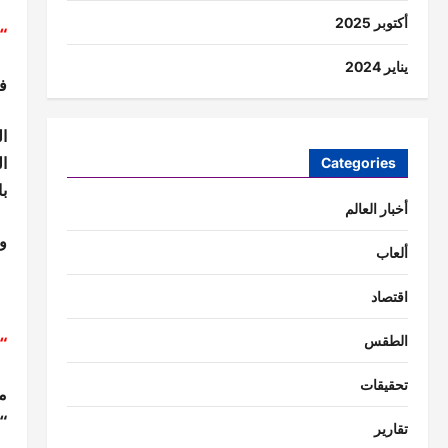
أكتوبر 2025
“
يناير 2024
ف
ال
ال
Categories
با
أخبار العالم
وم
ألعاب
اقتصاد
“
الطقس
تحقيقات
م
“
تقارير