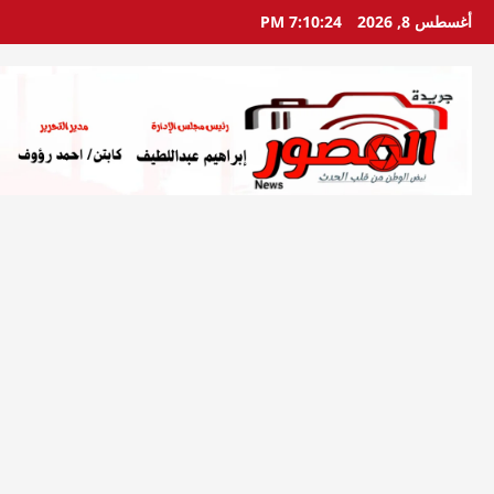
خطي
أغسطس 8, 2026
7:10:25 PM
لى
لمحتوى